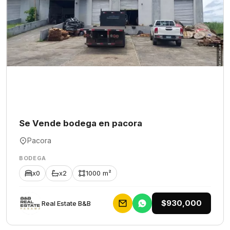
Se Vende bodega en pacora
Pacora
BODEGA
x0
x2
1000 m²
$930,000
Rеаl Еstаtе В&В