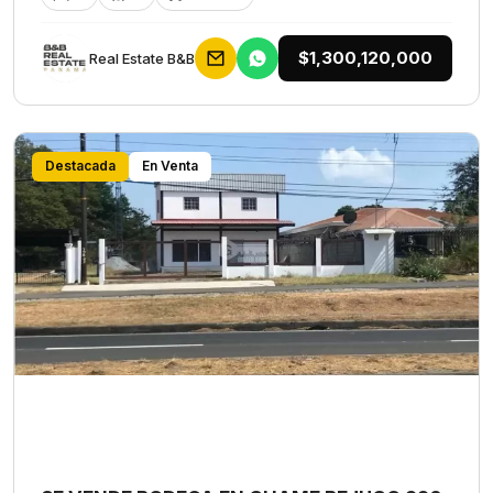
$1,300,120,000
Rеаl Еstаtе В&В
Destacada
En Venta