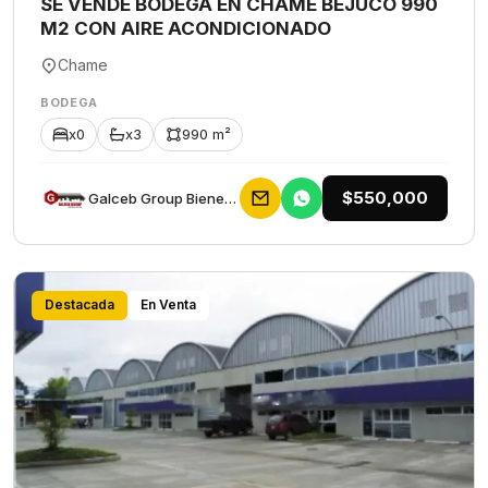
SE VENDE BODEGA EN CHAME BEJUCO 990
M2 CON AIRE ACONDICIONADO
Chame
BODEGA
x0
x3
990 m²
$550,000
Galceb Group Bienes Raices
Destacada
En Venta