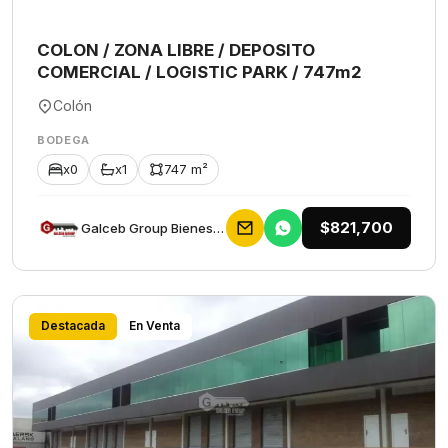
COLON / ZONA LIBRE / DEPOSITO
COMERCIAL / LOGISTIC PARK / 747m2
Colón
BODEGA
x0
x1
747 m²
$821,700
Galceb Group Bienes Raices
Destacada
En Venta