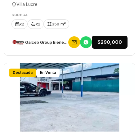
Villa Lucre
BODEGA
x2
x2
350 m²
$290,000
Galceb Group Bienes Raices
Destacada
En Venta