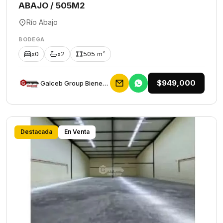
ABAJO / 505M2
Río Abajo
BODEGA
x0
x2
505 m²
$949,000
Galceb Group Bienes Raices
Destacada
En Venta