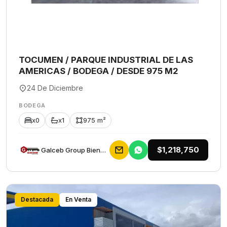
TOCUMEN / PARQUE INDUSTRIAL DE LAS
AMERICAS / BODEGA / DESDE 975 M2
24 De Diciembre
BODEGA
x0
x1
975 m²
$1,218,750
Galceb Group Bienes Raices
Destacada
En Venta