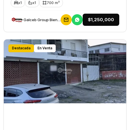
x1
x1
700 m²
$1,250,000
Galceb Group Bienes Raices
Destacada
En Venta