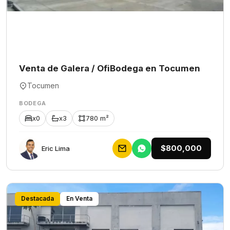
Venta de Galera / OfiBodega en Tocumen
Tocumen
BODEGA
x0
x3
780 m²
$800,000
Eric Lima
Destacada
En Venta