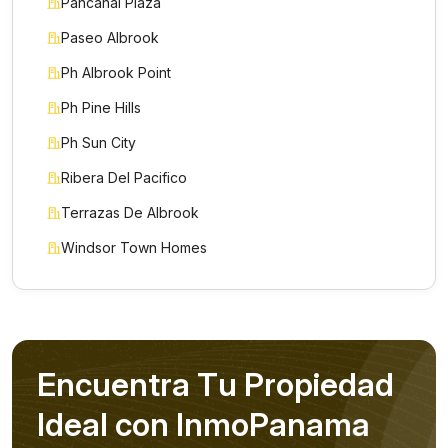
Pancanal Plaza
Paseo Albrook
Ph Albrook Point
Ph Pine Hills
Ph Sun City
Ribera Del Pacifico
Terrazas De Albrook
Windsor Town Homes
E
n
c
u
e
n
t
r
a
T
u
P
r
o
p
i
e
d
a
d
Nombre *
I
d
e
a
l
c
o
n
I
n
m
o
P
a
n
a
m
a
Teléfono / WhatsApp *