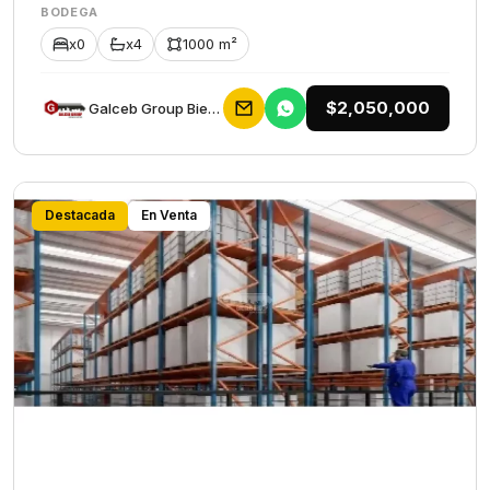
BODEGA
x0
x4
1000 m²
$2,050,000
Galceb Group Bienes Raices
Destacada
En Venta