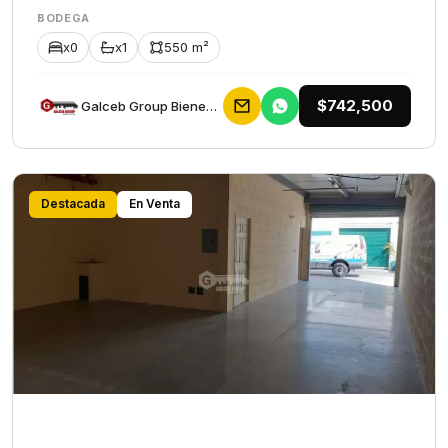
BODEGA
x0
x1
550 m²
$742,500
Galceb Group Bienes Raices
Destacada
En Venta