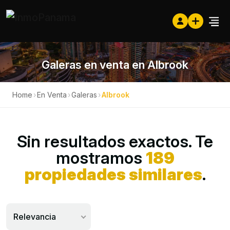
Galeras en venta en Albrook
Home
›
En Venta
›
Galeras
›
Albrook
Sin resultados exactos. Te
mostramos
189
propiedades similares
.
Relevancia