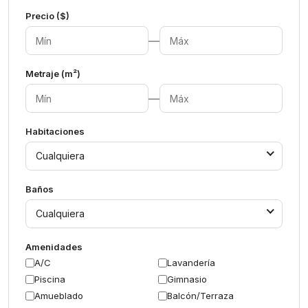
Precio ($)
—
Metraje (m²)
—
Habitaciones
Cualquiera
Baños
Cualquiera
Amenidades
A/C
Lavandería
Piscina
Gimnasio
Amueblado
Balcón/Terraza