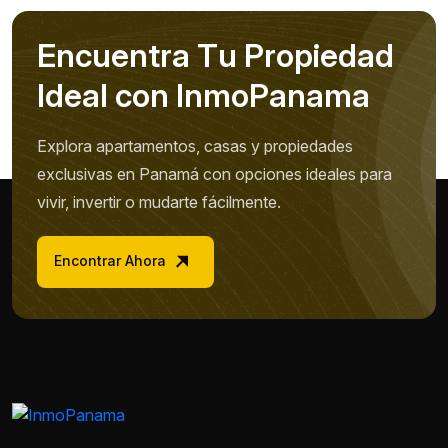
E
n
c
u
e
n
t
r
a
T
u
P
r
o
p
i
e
d
a
d
I
d
e
a
l
c
o
n
I
n
m
o
P
a
n
a
m
a
Explora apartamentos, casas y propiedades
exclusivas en Panamá con opciones ideales para
vivir, invertir o mudarte fácilmente.
Encontrar Ahora