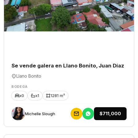
Se vende galera en Llano Bonito, Juan Díaz
Llano Bonito
BODEGA
x0
x1
1281 m²
$711,000
Michelle Slough