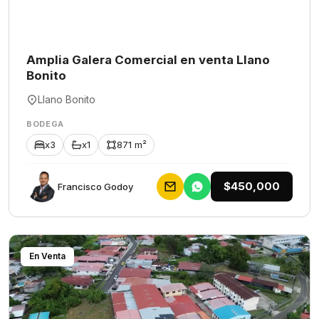
Amplia Galera Comercial en venta Llano
Bonito
Llano Bonito
BODEGA
x3
x1
871 m²
$450,000
Francisco Godoy
En Venta