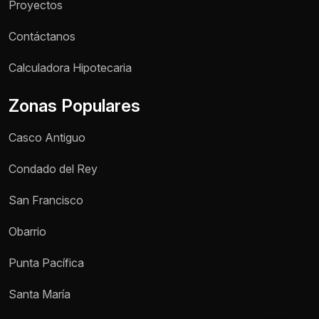
Proyectos
Contáctanos
Nombre *
Calculadora Hipotecaria
Zonas Populares
Teléfono / WhatsApp *
Casco Antiguo
Motivo de consulta *
Condado del Rey
Selecciona una opción
San Francisco
Mensaje *
Obarrio
Punta Pacífica
Enviar mensaje
Santa María