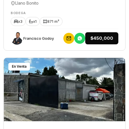
Llano Bonito
BODEGA
x3
x1
871 m²
$450,000
Francisco Godoy
En Venta