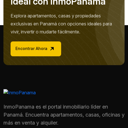
I
d
e
a
l
c
o
n
I
n
m
o
P
a
n
a
m
a
Explora apartamentos, casas y propiedades
exclusivas en Panamá con opciones ideales para
vivir, invertir o mudarte fácilmente.
Encontrar Ahora
InmoPanama es el portal inmobiliario líder en
Panamá. Encuentra apartamentos, casas, oficinas y
más en venta y alquiler.