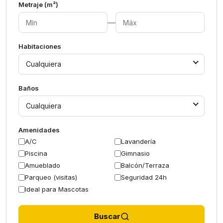
Metraje (m²)
—
Habitaciones
Cualquiera
Baños
Cualquiera
Amenidades
A/C
Lavandería
Piscina
Gimnasio
Amueblado
Balcón/Terraza
Parqueo (visitas)
Seguridad 24h
Ideal para Mascotas
Buscar