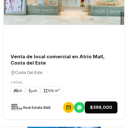
Venta de local comercial en Atrio Mall,
Costa del Este
Costa Del Este
LOCAL
x0
x0
109 m²
$399,000
Rеаl Еstаtе В&В