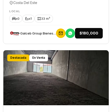
Costa Del Este
LOCAL
x0
x1
33 m²
$180,000
Galceb Group Bienes Raices
Destacada
En Venta