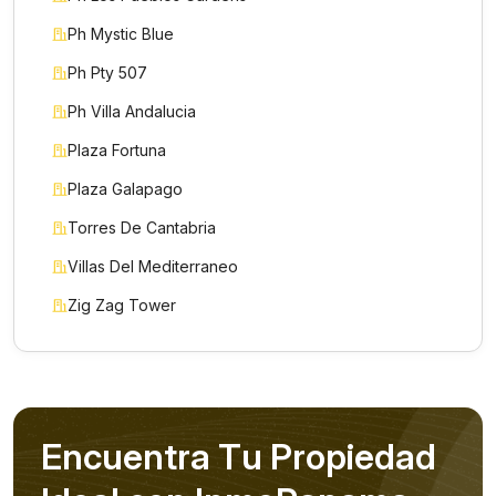
Ph Mystic Blue
Ph Pty 507
Ph Villa Andalucia
Plaza Fortuna
Plaza Galapago
Torres De Cantabria
Villas Del Mediterraneo
Zig Zag Tower
E
n
c
u
e
n
t
r
a
T
u
P
r
o
p
i
e
d
a
d