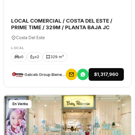
LOCAL COMERCIAL / COSTA DEL ESTE /
PRIME TIME / 329M / PLANTA BAJA JC
Costa Del Este
LOCAL
x0
x2
329 m²
$1,317,960
Galceb Group Bienes Raices
En Venta