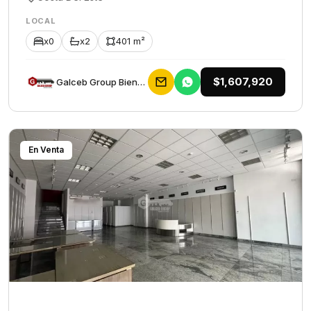
LOCAL
x0
x2
401 m²
$1,607,920
Galceb Group Bienes Raices
En Venta