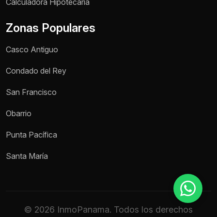
Calculadora Hipotecaria
Zonas Populares
Teléfono / WhatsApp *
Casco Antiguo
Motivo de consulta *
Condado del Rey
Selecciona una opción
San Francisco
Mensaje *
Obarrio
Punta Pacífica
Enviar mensaje
Santa María
© 2026 InmoPanama. Todos los derechos