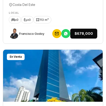
Costa Del Este
LOCAL
x0
x0
113 m²
$678,000
Francisco Godoy
En Venta