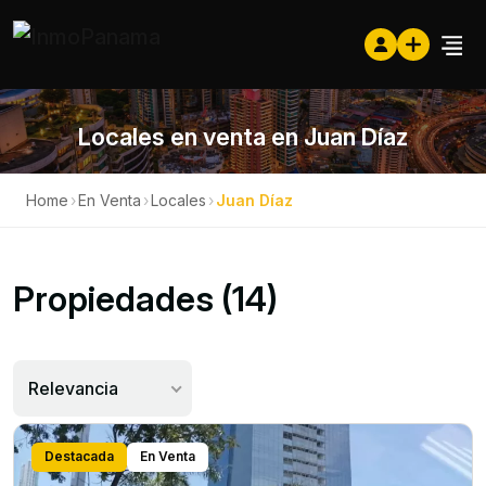
Locales en venta en Juan Díaz
Home
›
En Venta
›
Locales
›
Juan Díaz
Propiedades (14)
Relevancia
Destacada
En Venta