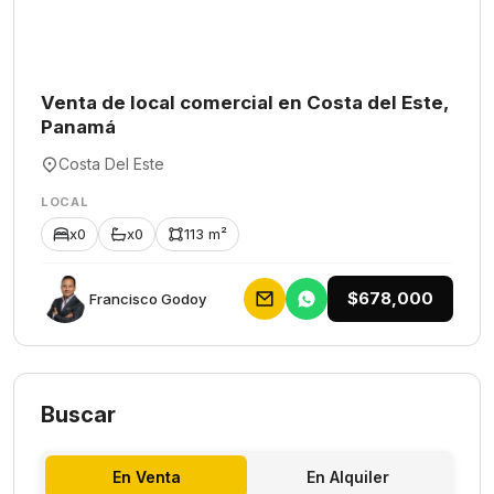
Venta de local comercial en Costa del Este,
Panamá
Costa Del Este
LOCAL
x0
x0
113 m²
$678,000
Francisco Godoy
Buscar
En Venta
En Alquiler