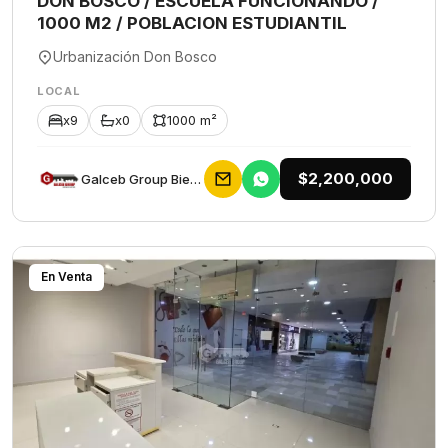
DON BOSCO / ESCUELA FUNCIONANDO /
1000 M2 / POBLACION ESTUDIANTIL
Urbanización Don Bosco
LOCAL
x9
x0
1000 m²
$2,200,000
Galceb Group Bienes Raices
En Venta