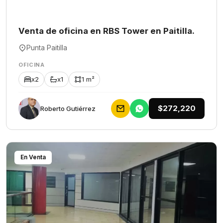
Venta de oficina en RBS Tower en Paitilla.
Punta Paitilla
OFICINA
x2
x1
1 m²
$272,220
Roberto Gutiérrez
En Venta