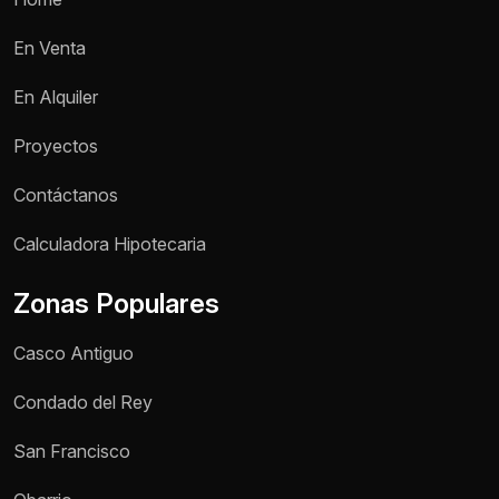
En Venta
En Alquiler
Proyectos
Contáctanos
Nombre *
Calculadora Hipotecaria
Zonas Populares
Teléfono / WhatsApp *
Casco Antiguo
Motivo de consulta *
Condado del Rey
Selecciona una opción
San Francisco
Mensaje *