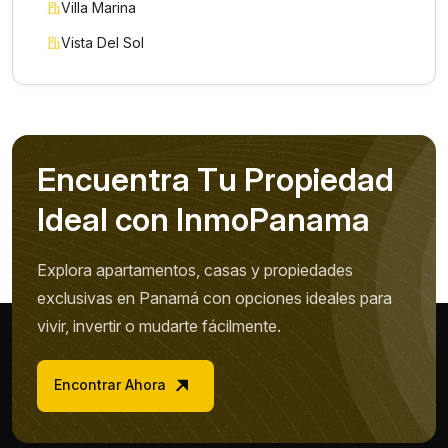
Villa Marina
Vista Del Sol
E
n
c
u
e
n
t
r
a
T
u
P
r
o
p
i
e
d
a
d
I
d
e
a
l
c
o
n
I
n
m
o
P
a
n
a
m
a
Explora apartamentos, casas y propiedades
exclusivas en Panamá con opciones ideales para
vivir, invertir o mudarte fácilmente.
Encontrar Ahora