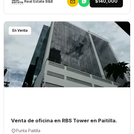
$140,000
Rеаl Еstаtе В&В
En Venta
Venta de oficina en RBS Tower en Paitilla.
Punta Paitilla