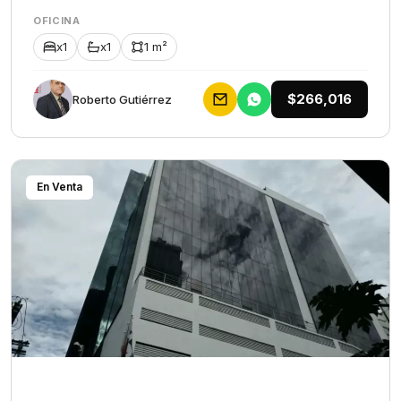
OFICINA
x1
x1
1 m²
$266,016
Roberto Gutiérrez
En Venta