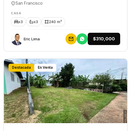
San Francisco
CASA
x3
x3
240 m²
$310,000
Eric Lima
Destacada
En Venta