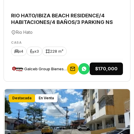
RIO HATO/IBIZA BEACH RESIDENCE/4
HABITACIONES/4 BAÑOS/3 PARKING NS
Rio Hato
CASA
x4
x3
228 m²
$170,000
Galceb Group Bienes Raices
Destacada
En Venta