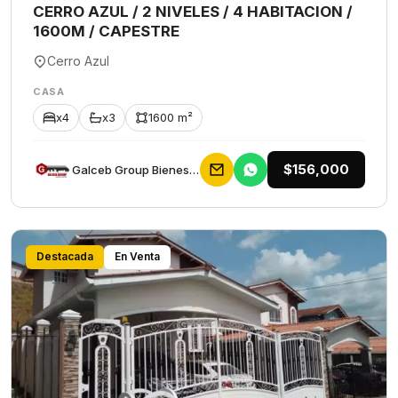
CERRO AZUL / 2 NIVELES / 4 HABITACION /
1600M / CAPESTRE
Cerro Azul
CASA
x4
x3
1600 m²
$156,000
Galceb Group Bienes Raices
Destacada
En Venta