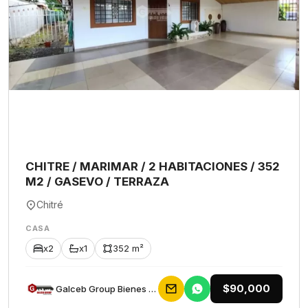
CHITRE / MARIMAR / 2 HABITACIONES / 352
M2 / GASEVO / TERRAZA
Chitré
CASA
x2
x1
352 m²
$90,000
Galceb Group Bienes Raices