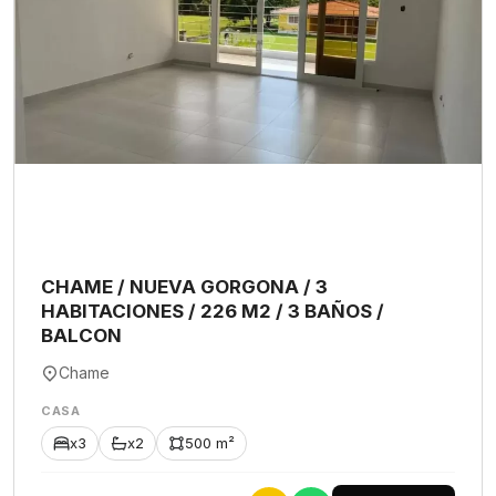
CHAME / NUEVA GORGONA / 3
HABITACIONES / 226 M2 / 3 BAÑOS /
BALCON
Chame
CASA
x3
x2
500 m²