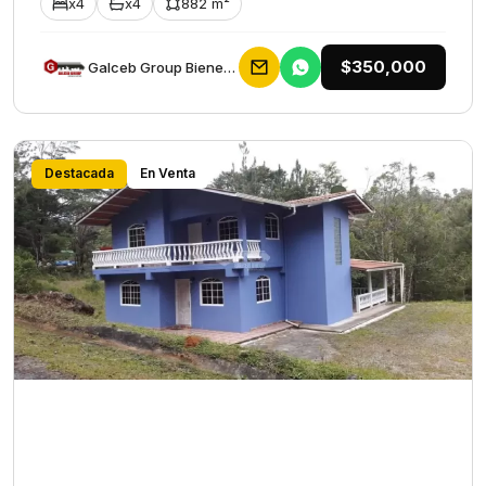
x4
x4
882 m²
$350,000
Galceb Group Bienes Raices
Destacada
En Venta