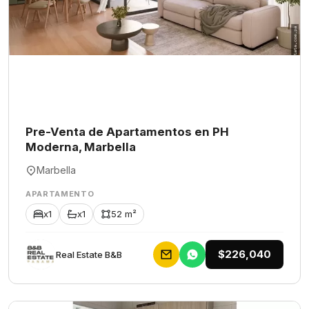
Pre-Venta de Apartamentos en PH
Moderna, Marbella
Marbella
APARTAMENTO
x1
x1
52 m²
$226,040
Rеаl Еstаtе В&В