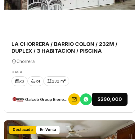
LA CHORRERA / BARRIO COLON / 232M /
DUPLEX / 3 HABITACION / PISCINA
Chorrera
CASA
x3
x4
232 m²
$290,000
Galceb Group Bienes Raices
Destacada
En Venta