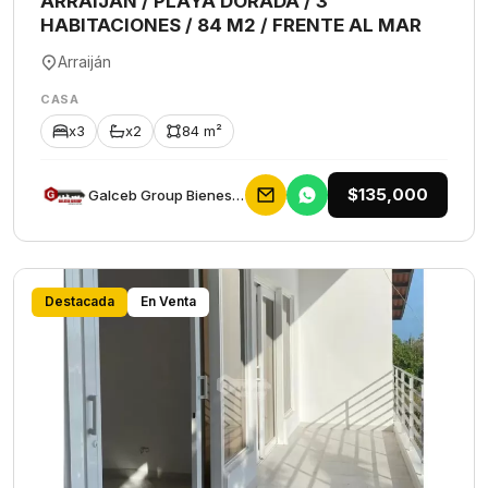
ARRAIJAN / PLAYA DORADA / 3
HABITACIONES / 84 M2 / FRENTE AL MAR
Arraiján
CASA
x3
x2
84 m²
$135,000
Galceb Group Bienes Raices
Destacada
En Venta