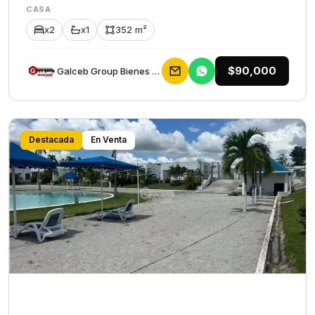
CASA
x2
x1
352 m²
$90,000
Galceb Group Bienes Raices
Destacada
En Venta