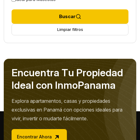
Buscar
Limpiar filtros
E
n
c
u
e
n
t
r
a
T
u
P
r
o
p
i
e
d
a
d
I
d
e
a
l
c
o
n
I
n
m
o
P
a
n
a
m
a
Explora apartamentos, casas y propiedades
exclusivas en Panamá con opciones ideales para
vivir, invertir o mudarte fácilmente.
Encontrar Ahora