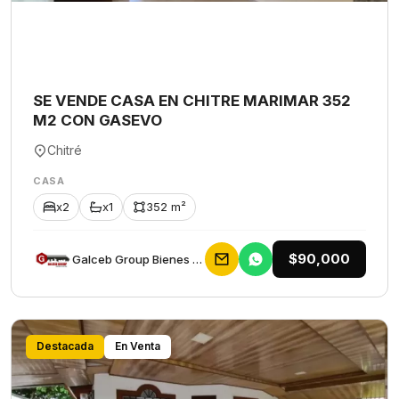
SE VENDE CASA EN CHITRE MARIMAR 352
M2 CON GASEVO
Chitré
CASA
x2
x1
352 m²
$90,000
Galceb Group Bienes Raices
Destacada
En Venta