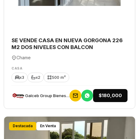
SE VENDE CASA EN NUEVA GORGONA 226
M2 DOS NIVELES CON BALCON
Chame
CASA
x3
x2
500 m²
$180,000
Galceb Group Bienes Raices
Destacada
En Venta