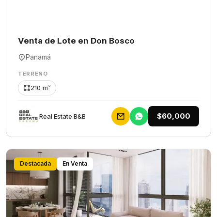
Venta de Lote en Don Bosco
Panamá
TERRENO
210 m²
$60,000
Rеаl Еstаtе В&В
Destacada
En Venta