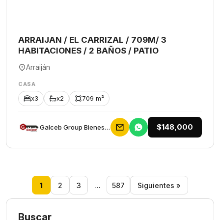
ARRAIJAN / EL CARRIZAL / 709M/ 3
HABITACIONES / 2 BAÑOS / PATIO
Arraiján
CASA
x3
x2
709 m²
$148,000
Galceb Group Bienes Raices
1
2
3
…
587
Siguientes »
Buscar