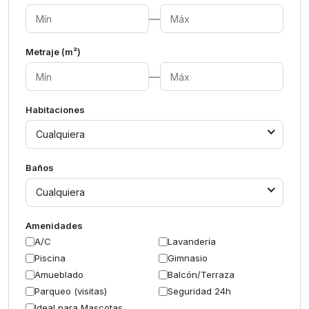
—
Metraje (m²)
—
Habitaciones
Cualquiera
Baños
Cualquiera
Amenidades
A/C
Lavandería
Piscina
Gimnasio
Amueblado
Balcón/Terraza
Parqueo (visitas)
Seguridad 24h
Ideal para Mascotas