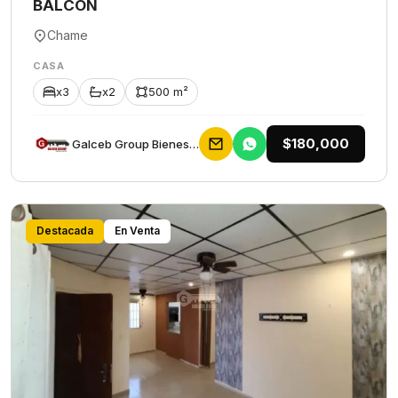
BALCON
Chame
CASA
x3
x2
500 m²
$180,000
Galceb Group Bienes Raices
Destacada
En Venta