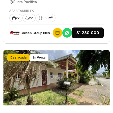
Punta Pacifica
APARTAMENTO
x2
x2
169 m²
$1,230,000
Galceb Group Bienes Raices
Destacada
En Venta