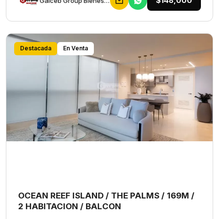
$148,000
Galceb Group Bienes Raices
Destacada
En Venta
OCEAN REEF ISLAND / THE PALMS / 169M /
2 HABITACION / BALCON