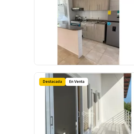
Destacada
En Venta