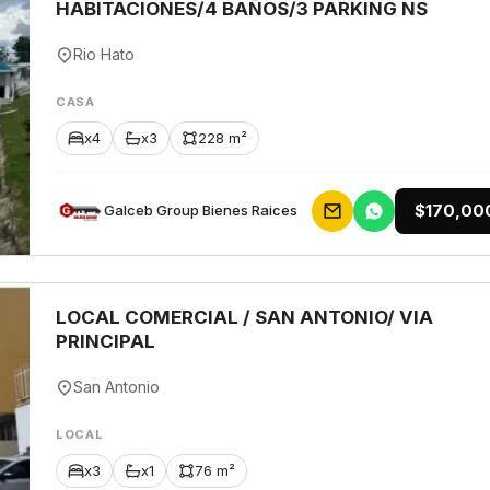
HABITACIONES/4 BAÑOS/3 PARKING NS
Rio Hato
CASA
x4
x3
228 m²
$170,00
Galceb Group Bienes Raices
LOCAL COMERCIAL / SAN ANTONIO/ VIA
PRINCIPAL
San Antonio
LOCAL
x3
x1
76 m²