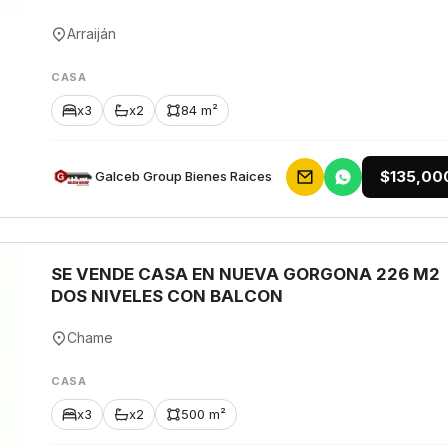
Arraiján
CASA
x3
x2
84 m²
$135,00
Galceb Group Bienes Raices
SE VENDE CASA EN NUEVA GORGONA 226 M2
DOS NIVELES CON BALCON
Chame
CASA
x3
x2
500 m²