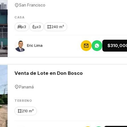
San Francisco
CASA
x3
x3
240 m²
$310,00
Eric Lima
Venta de Lote en Don Bosco
Panamá
TERRENO
210 m²