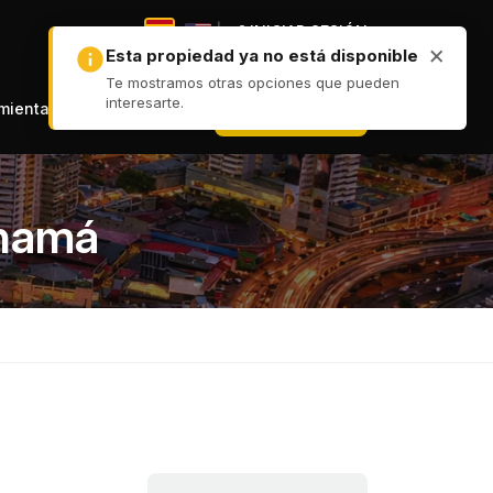
|
INICIAR SESIÓN
|
+ PUBLICAR
amientas
anamá