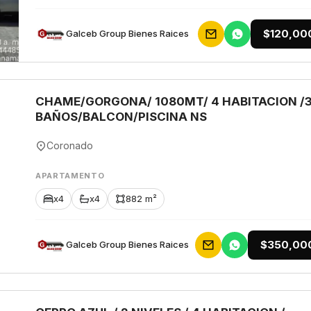
$120,00
Galceb Group Bienes Raices
CHAME/GORGONA/ 1080MT/ 4 HABITACION /
BAÑOS/BALCON/PISCINA NS
Coronado
APARTAMENTO
x4
x4
882 m²
$350,00
Galceb Group Bienes Raices