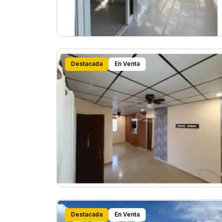
Destacada
En Venta
Destacada
En Venta