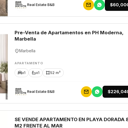
$60,00
Rеаl Еstаtе В&В
Pre-Venta de Apartamentos en PH Moderna,
Marbella
Marbella
APARTAMENTO
x1
x1
52 m²
$226,04
Rеаl Еstаtе В&В
SE VENDE APARTAMENTO EN PLAYA DORADA 
M2 FRENTE AL MAR