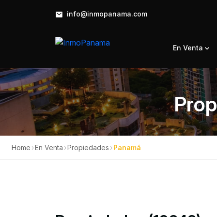
info@inmopanama.com
En Venta
Prop
Home
›
En Venta
›
Propiedades
›
Panamá