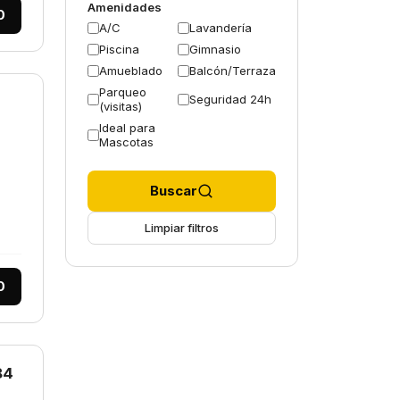
Amenidades
0
A/C
Lavandería
Piscina
Gimnasio
Amueblado
Balcón/Terraza
Parqueo
Seguridad 24h
(visitas)
Ideal para
Mascotas
Buscar
Limpiar filtros
0
84