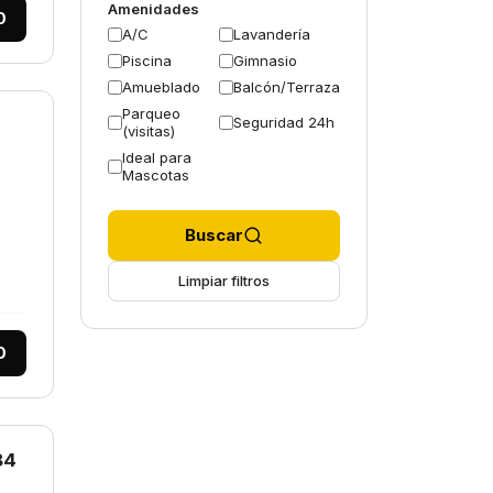
Amenidades
0
A/C
Lavandería
Piscina
Gimnasio
Amueblado
Balcón/Terraza
Parqueo
Seguridad 24h
(visitas)
Ideal para
Mascotas
Buscar
Limpiar filtros
0
84