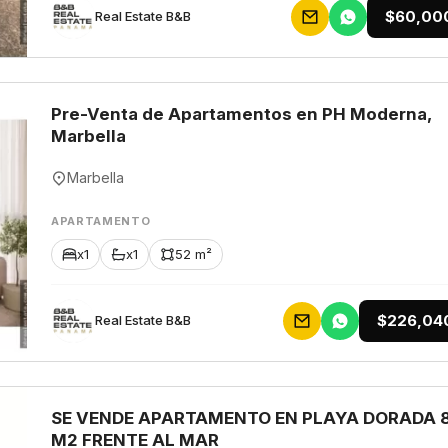
$60,00
Rеаl Еstаtе В&В
Pre-Venta de Apartamentos en PH Moderna,
Marbella
Marbella
APARTAMENTO
x1
x1
52 m²
$226,04
Rеаl Еstаtе В&В
SE VENDE APARTAMENTO EN PLAYA DORADA 
M2 FRENTE AL MAR