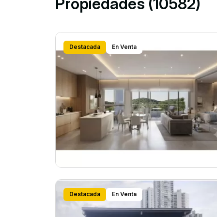
Propiedades (10582)
Destacada
En Venta
Destacada
En Venta