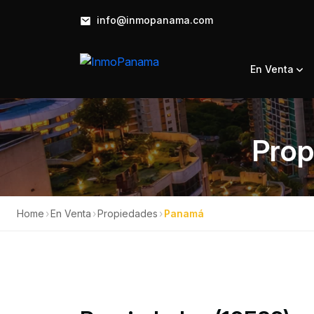
info@inmopanama.com
En Venta
Prop
Home
›
En Venta
›
Propiedades
›
Panamá