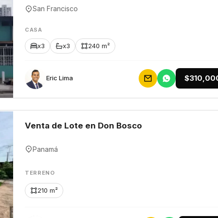
San Francisco
CASA
x3
x3
240 m²
$310,00
Eric Lima
Venta de Lote en Don Bosco
Panamá
TERRENO
210 m²