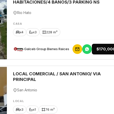
HABITACIONES/4 BAÑOS/3 PARKING NS
Rio Hato
CASA
x4
x3
228 m²
$170,00
Galceb Group Bienes Raices
LOCAL COMERCIAL / SAN ANTONIO/ VIA
PRINCIPAL
San Antonio
LOCAL
x3
x1
76 m²