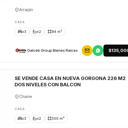
Arraiján
CASA
x3
x2
84 m²
$135,00
Galceb Group Bienes Raices
SE VENDE CASA EN NUEVA GORGONA 226 M2
DOS NIVELES CON BALCON
Chame
CASA
x3
x2
500 m²