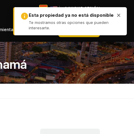
|
INICIAR SESIÓN
|
+ PUBLICAR
amientas
anamá