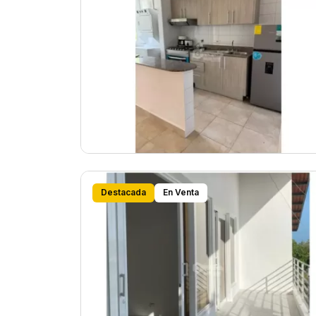
Destacada
En Venta