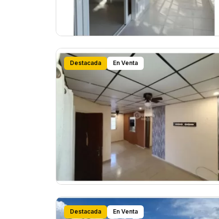
Destacada
En Venta
Destacada
En Venta