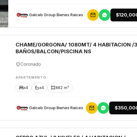
$120,00
Galceb Group Bienes Raices
CHAME/GORGONA/ 1080MT/ 4 HABITACION /
BAÑOS/BALCON/PISCINA NS
Coronado
APARTAMENTO
x4
x4
882 m²
$350,00
Galceb Group Bienes Raices