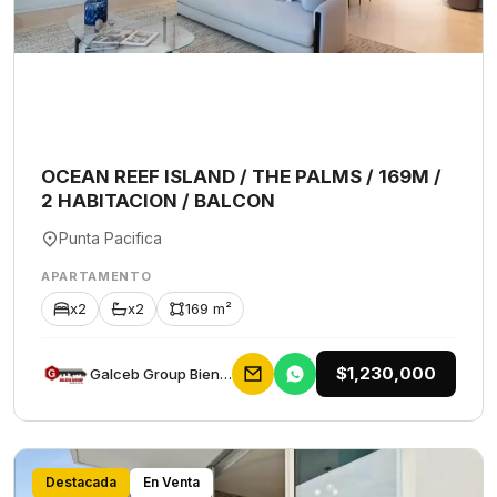
OCEAN REEF ISLAND / THE PALMS / 169M /
2 HABITACION / BALCON
Punta Pacifica
APARTAMENTO
x2
x2
169 m²
$1,230,000
Galceb Group Bienes Raices
Destacada
En Venta