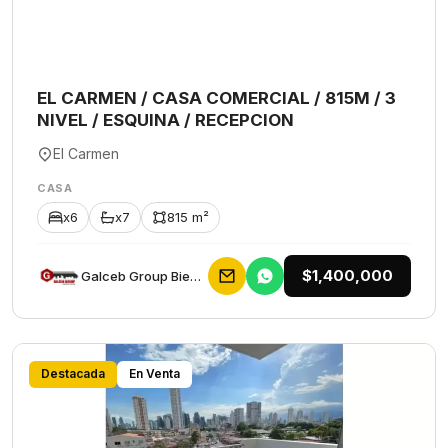
EL CARMEN / CASA COMERCIAL / 815M / 3
NIVEL / ESQUINA / RECEPCION
El Carmen
CASA
x6
x7
815 m²
$1,400,000
Galceb Group Bienes Raices
Destacada
En Venta