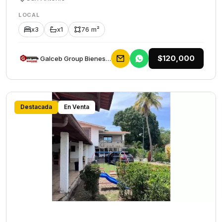
LOCAL
x3
x1
76 m²
$120,000
Galceb Group Bienes Raices
Destacada
En Venta