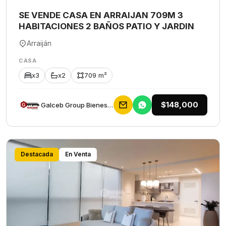
SE VENDE CASA EN ARRAIJAN 709M 3
HABITACIONES 2 BAÑOS PATIO Y JARDIN
Arraiján
CASA
x3
x2
709 m²
$148,000
Galceb Group Bienes Raices
Destacada
En Venta