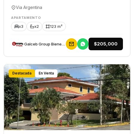
Via Argentina
APARTAMENTO
x3
x2
123 m²
$205,000
Galceb Group Bienes Raices
Destacada
En Venta