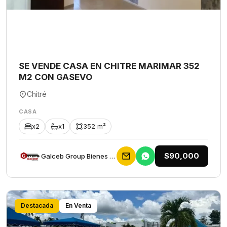
SE VENDE CASA EN CHITRE MARIMAR 352
M2 CON GASEVO
Chitré
CASA
x2
x1
352 m²
$90,000
Galceb Group Bienes Raices
Destacada
En Venta