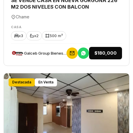
SE VENDE CASA EN NUEVA GORGONA 226
M2 DOS NIVELES CON BALCON
Chame
CASA
x3
x2
500 m²
$180,000
Galceb Group Bienes Raices
Destacada
En Venta