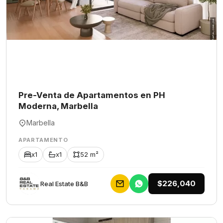
Pre-Venta de Apartamentos en PH
Moderna, Marbella
Marbella
APARTAMENTO
x1
x1
52 m²
$226,040
Rеаl Еstаtе В&В