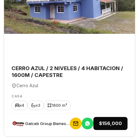
CERRO AZUL / 2 NIVELES / 4 HABITACION /
1600M / CAPESTRE
Cerro Azul
CASA
x4
x3
1600 m²
$156,000
Galceb Group Bienes Raices