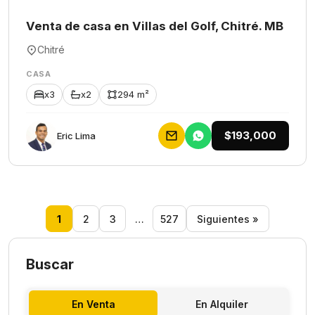
Venta de casa en Villas del Golf, Chitré. MB
Chitré
CASA
x3
x2
294 m²
$193,000
Eric Lima
1
2
3
…
527
Siguientes »
Buscar
En Venta
En Alquiler