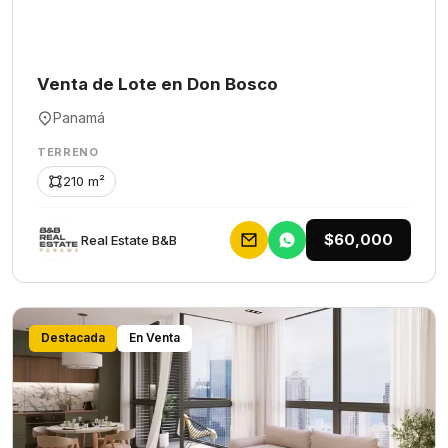
Venta de Lote en Don Bosco
Panamá
TERRENO
210 m²
$60,000
Rеаl Еstаtе В&В
Destacada
En Venta