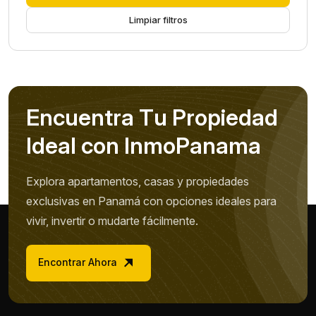
Limpiar filtros
E
n
c
u
e
n
t
r
a
T
u
P
r
o
p
i
e
d
a
d
I
d
e
a
l
c
o
n
I
n
m
o
P
a
n
a
m
a
Explora apartamentos, casas y propiedades
exclusivas en Panamá con opciones ideales para
vivir, invertir o mudarte fácilmente.
Encontrar Ahora