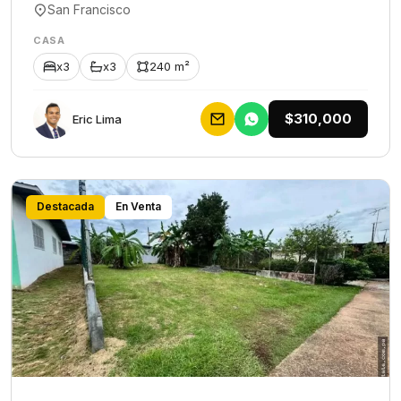
San Francisco
CASA
x3
x3
240 m²
$310,000
Eric Lima
Destacada
En Venta