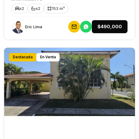
x2
x2
153 m²
$490,000
Eric Lima
Destacada
En Venta