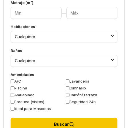
Metraje (m²)
—
Habitaciones
Cualquiera
Baños
Cualquiera
Amenidades
A/C
Lavandería
Piscina
Gimnasio
Amueblado
Balcón/Terraza
Parqueo (visitas)
Seguridad 24h
Ideal para Mascotas
Buscar