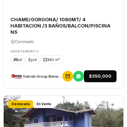
CHAME/GORGONA/ 1080MT/ 4
HABITACION /3 BAÑOS/BALCON/PISCINA
NS
Coronado
APARTAMENTO
x4
x4
882 m²
$350,000
Galceb Group Bienes Raices
Destacada
En Venta