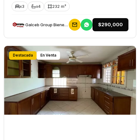
x3
x4
232 m²
$290,000
Galceb Group Bienes Raices
Destacada
En Venta