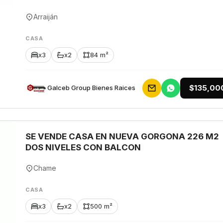
Arraiján
CASA
x3
x2
84 m²
$135,00
Galceb Group Bienes Raices
SE VENDE CASA EN NUEVA GORGONA 226 M2
DOS NIVELES CON BALCON
Chame
CASA
x3
x2
500 m²