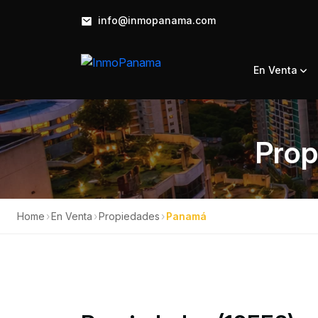
info@inmopanama.com
En Venta
Prop
Home
›
En Venta
›
Propiedades
›
Panamá