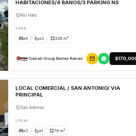
HABITACIONES/4 BAÑOS/3 PARKING NS
Rio Hato
CASA
x4
x3
228 m²
$170,00
Galceb Group Bienes Raices
LOCAL COMERCIAL / SAN ANTONIO/ VIA
PRINCIPAL
San Antonio
LOCAL
x3
x1
76 m²