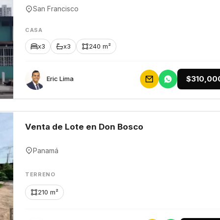
San Francisco
CASA
x3
x3
240 m²
$310,00
Eric Lima
Venta de Lote en Don Bosco
Panamá
TERRENO
210 m²