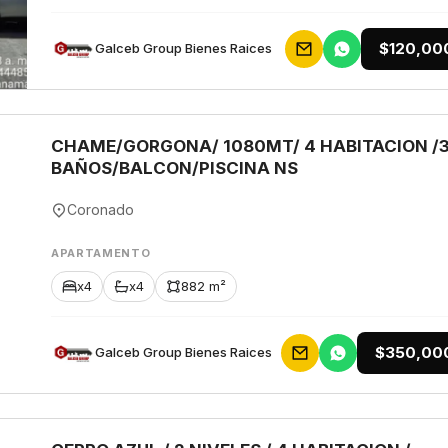
$120,00
Galceb Group Bienes Raices
CHAME/GORGONA/ 1080MT/ 4 HABITACION /
BAÑOS/BALCON/PISCINA NS
Coronado
APARTAMENTO
x4
x4
882 m²
$350,00
Galceb Group Bienes Raices