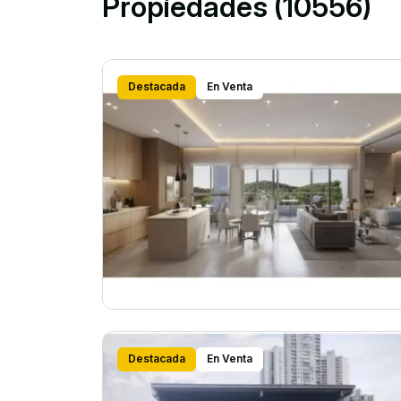
Propiedades (10556)
Destacada
En Venta
Destacada
En Venta