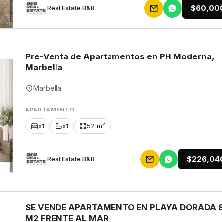
$60,00
Rеаl Еstаtе В&В
Pre-Venta de Apartamentos en PH Moderna,
Marbella
Marbella
APARTAMENTO
x1
x1
52 m²
$226,04
Rеаl Еstаtе В&В
SE VENDE APARTAMENTO EN PLAYA DORADA 
M2 FRENTE AL MAR