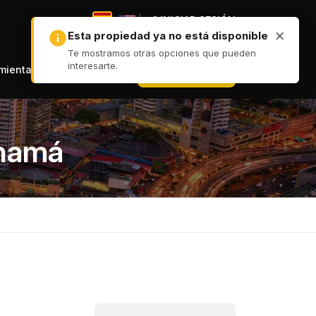
|
INICIAR SESIÓN
|
+ PUBLICAR
amientas
anamá