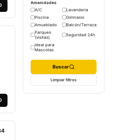
Amenidades
0
A/C
Lavandería
Piscina
Gimnasio
Amueblado
Balcón/Terraza
Parqueo
Seguridad 24h
(visitas)
Ideal para
Mascotas
Buscar
Limpiar filtros
0
84