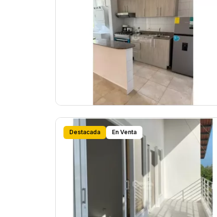
Destacada
En Venta