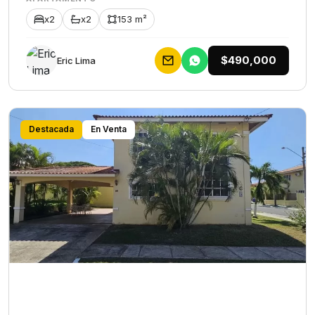
x2
x2
153 m²
$490,000
Eric Lima
Destacada
En Venta