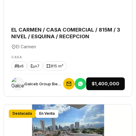
EL CARMEN / CASA COMERCIAL / 815M / 3
NIVEL / ESQUINA / RECEPCION
El Carmen
CASA
x6
x7
815 m²
$1,400,000
Galceb Group Bienes Raices
Destacada
En Venta