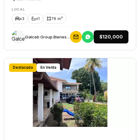
LOCAL
x3
x1
76 m²
$120,000
Galceb Group Bienes Raices
Destacada
En Venta