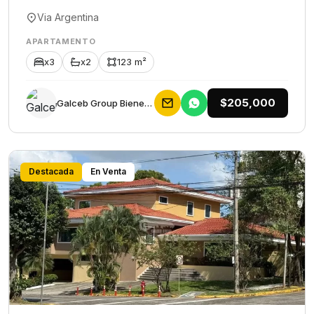
Via Argentina
APARTAMENTO
x3
x2
123 m²
$205,000
Galceb Group Bienes Raices
Destacada
En Venta