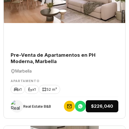
Pre-Venta de Apartamentos en PH
Moderna, Marbella
Marbella
APARTAMENTO
x1
x1
52 m²
$226,040
Rеаl Еstаtе В&В