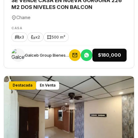
SE VENDE CASA EN NUEVA GORGONA 226
M2 DOS NIVELES CON BALCON
Chame
CASA
x3
x2
500 m²
$180,000
Galceb Group Bienes Raices
Destacada
En Venta