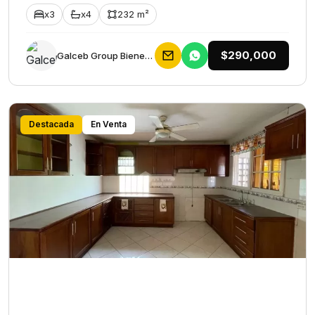
x3
x4
232 m²
$290,000
Galceb Group Bienes Raices
Destacada
En Venta