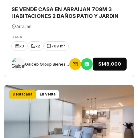
SE VENDE CASA EN ARRAIJAN 709M 3
HABITACIONES 2 BAÑOS PATIO Y JARDIN
Arraiján
CASA
x3
x2
709 m²
$148,000
Galceb Group Bienes Raices
Destacada
En Venta