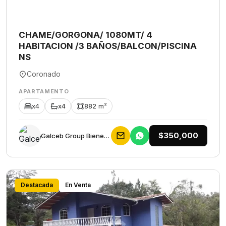
CHAME/GORGONA/ 1080MT/ 4
HABITACION /3 BAÑOS/BALCON/PISCINA
NS
Coronado
APARTAMENTO
x4
x4
882 m²
$350,000
Galceb Group Bienes Raices
Destacada
En Venta