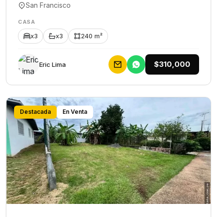
San Francisco
CASA
x3
x3
240 m²
$310,000
Eric Lima
Destacada
En Venta