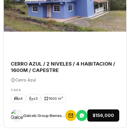
CERRO AZUL / 2 NIVELES / 4 HABITACION /
1600M / CAPESTRE
Cerro Azul
CASA
x4
x3
1600 m²
$156,000
Galceb Group Bienes Raices