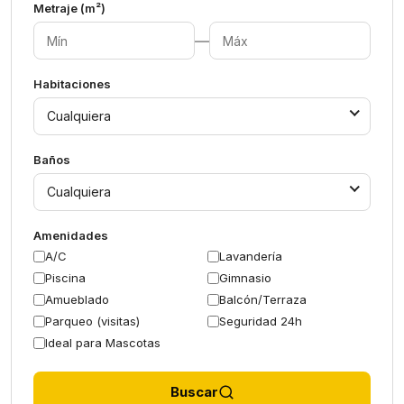
Metraje (m²)
—
Habitaciones
Cualquiera
Baños
Cualquiera
Amenidades
A/C
Lavandería
Piscina
Gimnasio
Amueblado
Balcón/Terraza
Parqueo (visitas)
Seguridad 24h
Ideal para Mascotas
Buscar