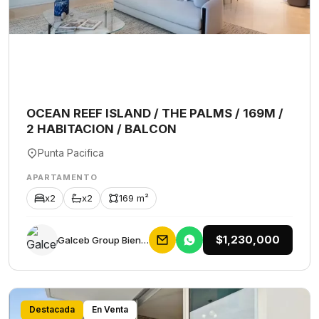
OCEAN REEF ISLAND / THE PALMS / 169M /
2 HABITACION / BALCON
Punta Pacifica
APARTAMENTO
x2
x2
169 m²
$1,230,000
Galceb Group Bienes Raices
Destacada
En Venta