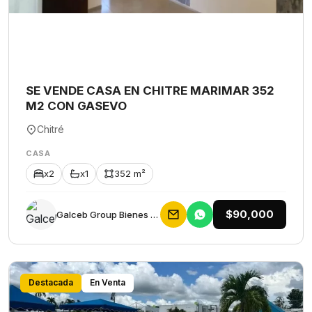
SE VENDE CASA EN CHITRE MARIMAR 352
M2 CON GASEVO
Chitré
CASA
x2
x1
352 m²
$90,000
Galceb Group Bienes Raices
Destacada
En Venta