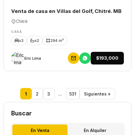
Venta de casa en Villas del Golf, Chitré. MB
Chitré
CASA
x3
x2
294 m²
$193,000
Eric Lima
1
2
3
…
531
Siguientes »
Buscar
En Venta
En Alquiler