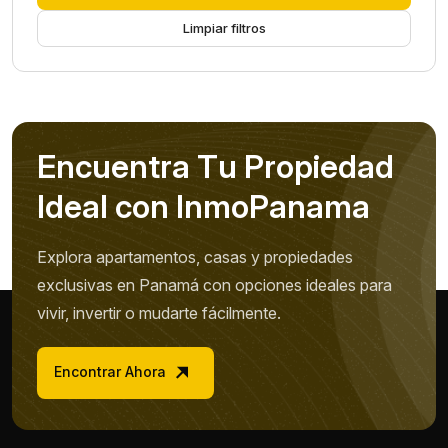
Limpiar filtros
E
n
c
u
e
n
t
r
a
T
u
P
r
o
p
i
e
d
a
d
I
d
e
a
l
c
o
n
I
n
m
o
P
a
n
a
m
a
Explora apartamentos, casas y propiedades
exclusivas en Panamá con opciones ideales para
vivir, invertir o mudarte fácilmente.
Encontrar Ahora