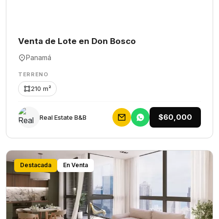
Venta de Lote en Don Bosco
Panamá
TERRENO
210 m²
$60,000
Rеаl Еstаtе В&В
Destacada
En Venta