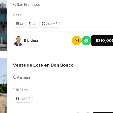
San Francisco
CASA
x3
x3
240 m²
$310,00
Eric Lima
Venta de Lote en Don Bosco
Panamá
TERRENO
210 m²