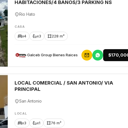
HABITACIONES/4 BAÑOS/3 PARKING NS
Rio Hato
CASA
x4
x3
228 m²
$170,00
Galceb Group Bienes Raices
LOCAL COMERCIAL / SAN ANTONIO/ VIA
PRINCIPAL
San Antonio
LOCAL
x3
x1
76 m²