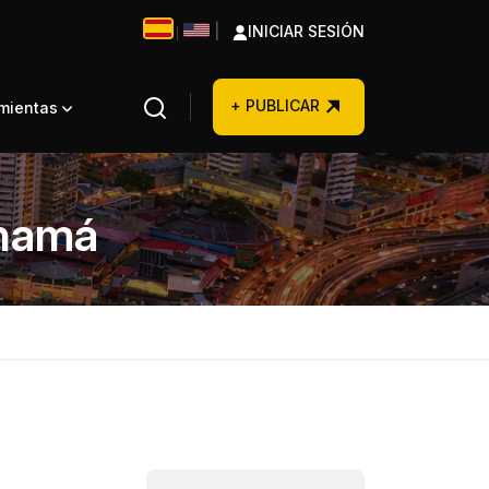
|
INICIAR SESIÓN
|
+ PUBLICAR
amientas
anamá