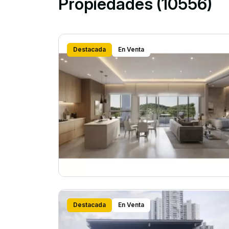
Propiedades (10556)
Destacada
En Venta
Destacada
En Venta