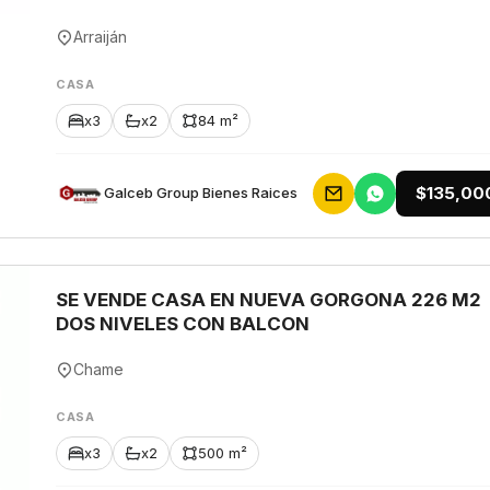
Arraiján
CASA
x3
x2
84 m²
$135,00
Galceb Group Bienes Raices
SE VENDE CASA EN NUEVA GORGONA 226 M2
DOS NIVELES CON BALCON
Chame
CASA
x3
x2
500 m²