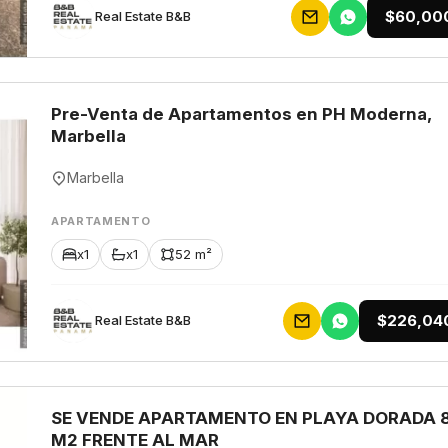
$60,00
Rеаl Еstаtе В&В
Pre-Venta de Apartamentos en PH Moderna,
Marbella
Marbella
APARTAMENTO
x1
x1
52 m²
$226,04
Rеаl Еstаtе В&В
SE VENDE APARTAMENTO EN PLAYA DORADA 
M2 FRENTE AL MAR