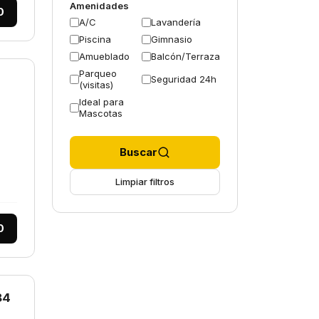
Amenidades
0
A/C
Lavandería
Piscina
Gimnasio
Amueblado
Balcón/Terraza
Parqueo
Seguridad 24h
(visitas)
Ideal para
Mascotas
Buscar
Limpiar filtros
0
84