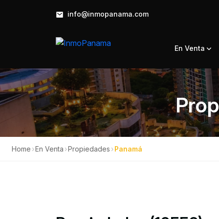
info@inmopanama.com
En Venta
Prop
Home
›
En Venta
›
Propiedades
›
Panamá