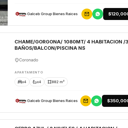
$120,00
Galceb Group Bienes Raices
CHAME/GORGONA/ 1080MT/ 4 HABITACION /
BAÑOS/BALCON/PISCINA NS
Coronado
APARTAMENTO
x4
x4
882 m²
$350,00
Galceb Group Bienes Raices