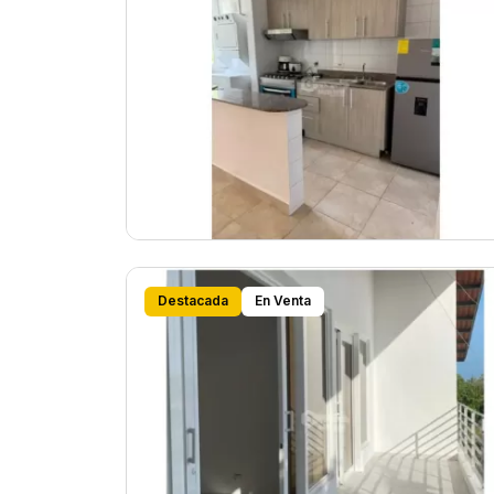
Destacada
En Venta