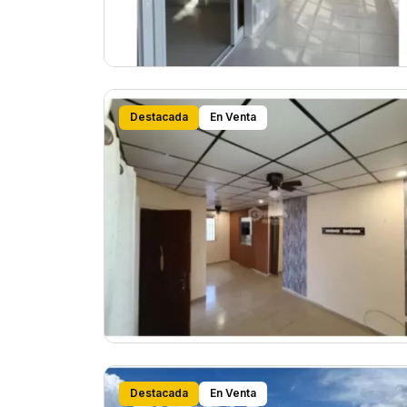
Destacada
En Venta
Destacada
En Venta