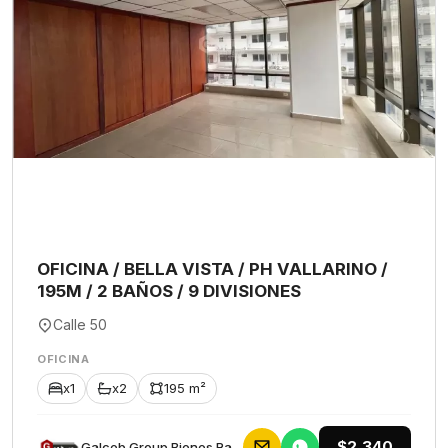
OFICINA / BELLA VISTA / PH VALLARINO /
195M / 2 BAÑOS / 9 DIVISIONES
Calle 50
OFICINA
x1
x2
195 m²
$2,340
Galceb Group Bienes Raices