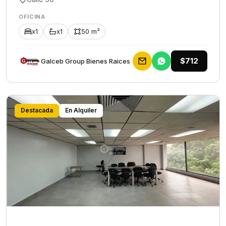
OFICINA
x1
x1
50 m²
$712
Galceb Group Bienes Raices
Destacada
En Alquiler