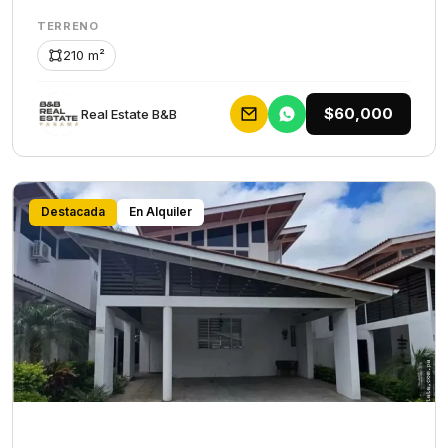
TERRENO
210 m²
$60,000
Rеаl Еstаtе В&В
Destacada
En Alquiler