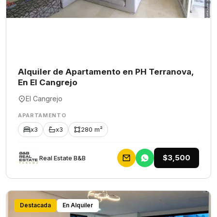
Alquiler de Apartamento en PH Terranova,
En El Cangrejo
El Cangrejo
APARTAMENTO
x3
x3
280 m²
$3,500
Rеаl Еstаtе В&В
Destacada
En Alquiler