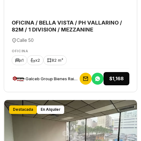
OFICINA / BELLA VISTA / PH VALLARINO /
82M / 1 DIVISION / MEZZANINE
Calle 50
OFICINA
x1
x2
82 m²
$1,168
Galceb Group Bienes Raices
Destacada
En Alquiler