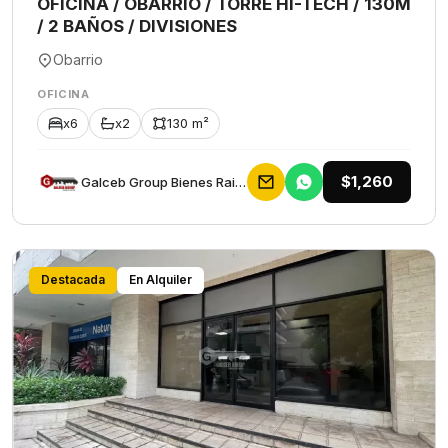
OFICINA / OBARRIO / TORRE HI-TECH / 130M
/ 2 BAÑOS / DIVISIONES
Obarrio
OFICINA
x6
x2
130 m²
$1,260
Galceb Group Bienes Raices
Destacada
En Alquiler