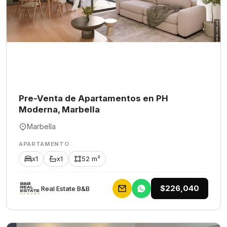
Pre-Venta de Apartamentos en PH
Moderna, Marbella
Marbella
APARTAMENTO
x1
x1
52 m²
$226,040
Rеаl Еstаtе В&В