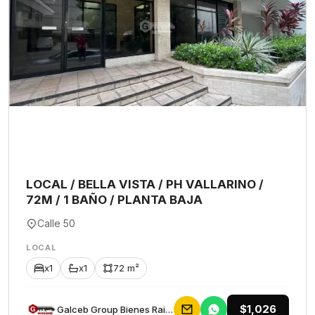
LOCAL / BELLA VISTA / PH VALLARINO /
72M / 1 BAÑO / PLANTA BAJA
Calle 50
LOCAL
x1
x1
72 m²
$1,026
Galceb Group Bienes Raices