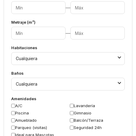
—
Metraje (m²)
—
Habitaciones
Cualquiera
Baños
Cualquiera
Amenidades
A/C
Lavandería
Piscina
Gimnasio
Amueblado
Balcón/Terraza
Parqueo (visitas)
Seguridad 24h
Ideal para Mascotas