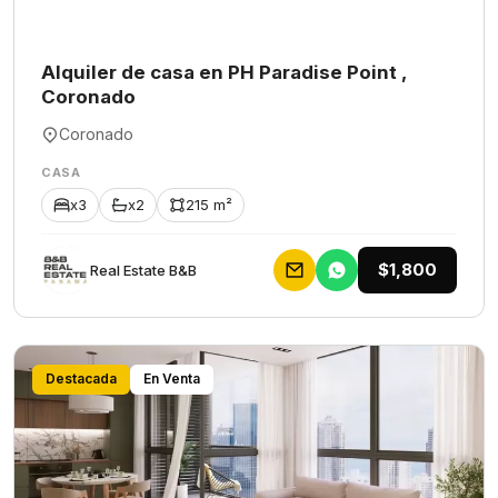
Alquiler de casa en PH Paradise Point ,
Coronado
Coronado
CASA
x3
x2
215 m²
$1,800
Rеаl Еstаtе В&В
Destacada
En Venta