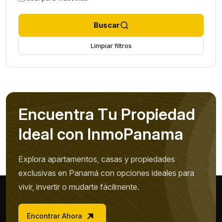
Buscar
Limpiar filtros
E
n
c
u
e
n
t
r
a
T
u
P
r
o
p
i
e
d
a
d
I
d
e
a
l
c
o
n
I
n
m
o
P
a
n
a
m
a
Explora apartamentos, casas y propiedades
exclusivas en Panamá con opciones ideales para
vivir, invertir o mudarte fácilmente.
Encontrar Ahora