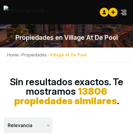
Propiedades en Village At De Pool
Home
›
Propiedades
›
Village At De Pool
Sin resultados exactos. Te
mostramos
13806
propiedades similares
.
Relevancia