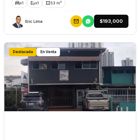
x1
x1
53 m²
$193,000
Eric Lima
Destacada
En Venta