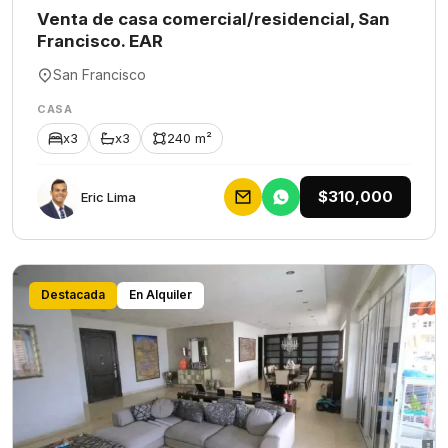
Venta de casa comercial/residencial, San
Francisco. EAR
San Francisco
CASA
x3
x3
240 m²
$310,000
Eric Lima
Destacada
En Alquiler