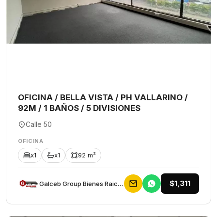
OFICINA / BELLA VISTA / PH VALLARINO /
92M / 1 BAÑOS / 5 DIVISIONES
Calle 50
OFICINA
x1
x1
92 m²
$1,311
Galceb Group Bienes Raices