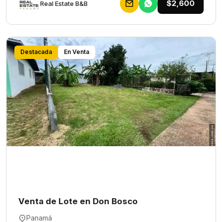
$2,600
Rеаl Еstаtе В&В
Destacada
En Venta
Venta de Lote en Don Bosco
Panamá