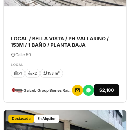
LOCAL / BELLA VISTA / PH VALLARINO /
153M / 1 BAÑO / PLANTA BAJA
Calle 50
LOCAL
x1
x2
153 m²
$2,180
Galceb Group Bienes Raices
Destacada
En Alquiler