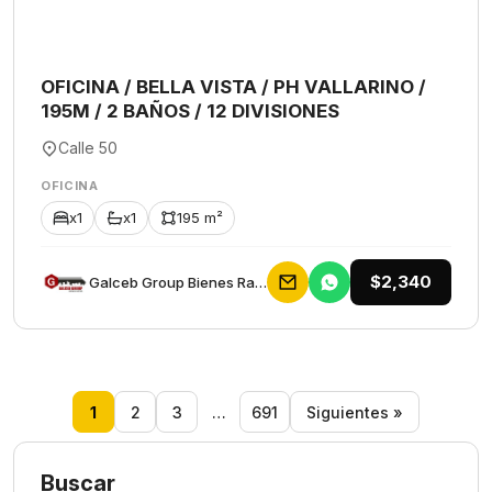
OFICINA / BELLA VISTA / PH VALLARINO /
195M / 2 BAÑOS / 12 DIVISIONES
Calle 50
OFICINA
x1
x1
195 m²
$2,340
Galceb Group Bienes Raices
1
2
3
…
691
Siguientes »
Buscar