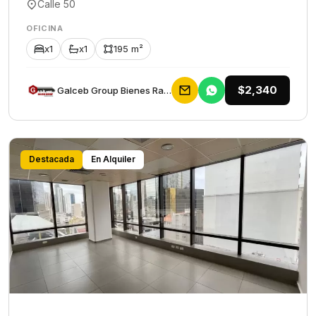
Calle 50
OFICINA
x1
x1
195 m²
$2,340
Galceb Group Bienes Raices
Destacada
En Alquiler