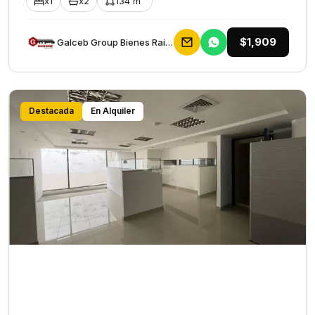
x1
x2
134 m²
$1,909
Galceb Group Bienes Raices
Destacada
En Alquiler