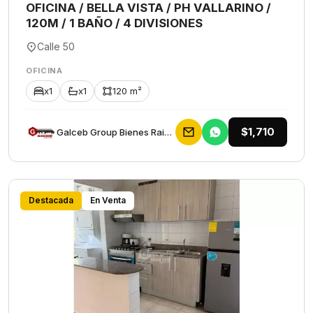
OFICINA / BELLA VISTA / PH VALLARINO /
120M / 1 BAÑO / 4 DIVISIONES
Calle 50
OFICINA
x1
x1
120 m²
$1,710
Galceb Group Bienes Raices
Destacada
En Venta