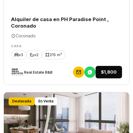
Alquiler de casa en PH Paradise Point ,
Coronado
Coronado
CASA
x3
x2
215 m²
$1,800
Rеаl Еstаtе В&В
Destacada
En Venta