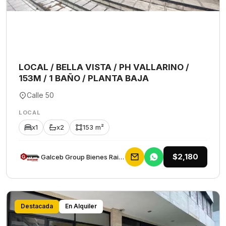
LOCAL / BELLA VISTA / PH VALLARINO /
153M / 1 BAÑO / PLANTA BAJA
Calle 50
LOCAL
x1
x2
153 m²
$2,180
Galceb Group Bienes Raices
Destacada
En Alquiler