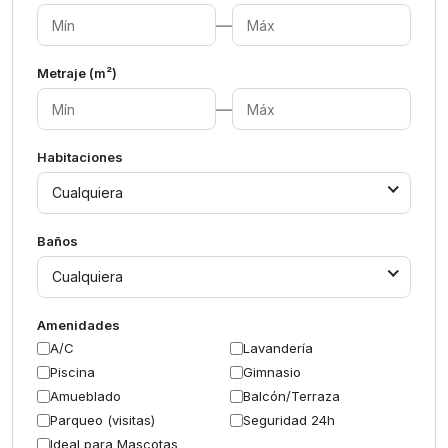
—
Metraje (m²)
—
Habitaciones
Cualquiera
Baños
Cualquiera
Amenidades
A/C
Lavandería
Piscina
Gimnasio
Amueblado
Balcón/Terraza
Parqueo (visitas)
Seguridad 24h
Ideal para Mascotas