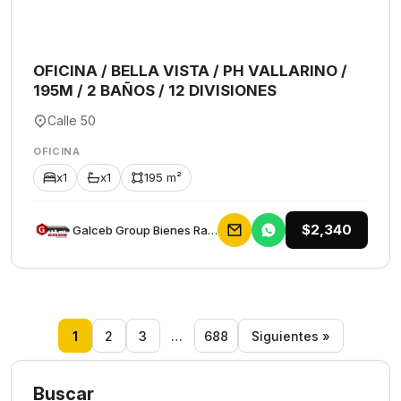
OFICINA / BELLA VISTA / PH VALLARINO /
195M / 2 BAÑOS / 12 DIVISIONES
Calle 50
OFICINA
x1
x1
195 m²
$2,340
Galceb Group Bienes Raices
1
2
3
…
688
Siguientes »
Buscar