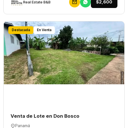
$2,600
Rеаl Еstаtе В&В
Destacada
En Venta
Venta de Lote en Don Bosco
Panamá