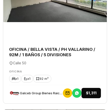
OFICINA / BELLA VISTA / PH VALLARINO /
92M / 1 BAÑOS / 5 DIVISIONES
Calle 50
OFICINA
x1
x1
92 m²
$1,311
Galceb Group Bienes Raices