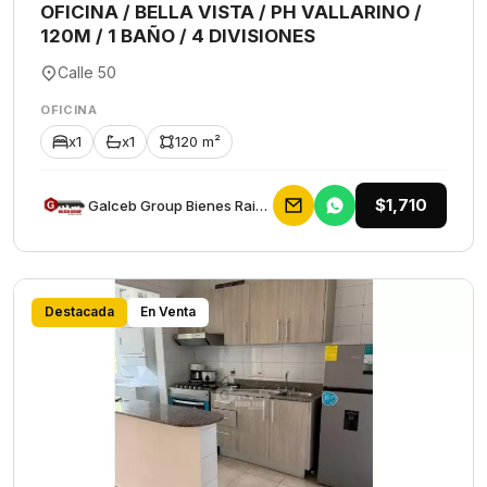
OFICINA / BELLA VISTA / PH VALLARINO /
120M / 1 BAÑO / 4 DIVISIONES
Calle 50
OFICINA
x1
x1
120 m²
$1,710
Galceb Group Bienes Raices
Destacada
En Venta