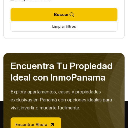
Buscar
Limpiar filtros
E
n
c
u
e
n
t
r
a
T
u
P
r
o
p
i
e
d
a
d
I
d
e
a
l
c
o
n
I
n
m
o
P
a
n
a
m
a
Explora apartamentos, casas y propiedades
exclusivas en Panamá con opciones ideales para
vivir, invertir o mudarte fácilmente.
Encontrar Ahora