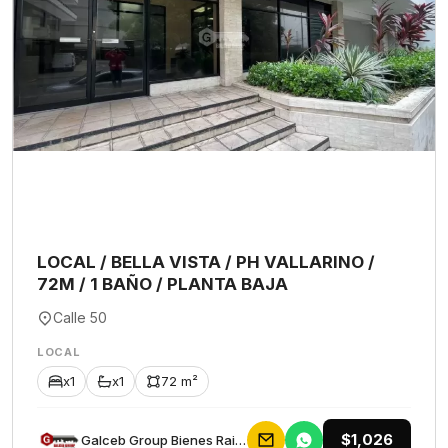
LOCAL / BELLA VISTA / PH VALLARINO /
72M / 1 BAÑO / PLANTA BAJA
Calle 50
LOCAL
x1
x1
72 m²
$1,026
Galceb Group Bienes Raices