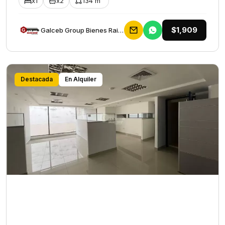
x1
x2
134 m²
$1,909
Galceb Group Bienes Raices
Destacada
En Alquiler