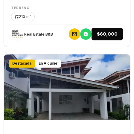
TERRENO
210 m²
$60,000
Rеаl Еstаtе В&В
Destacada
En Alquiler