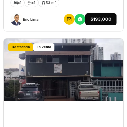
x1
x1
53 m²
$193,000
Eric Lima
Destacada
En Venta