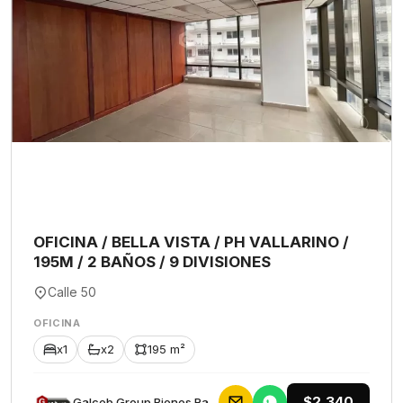
OFICINA / BELLA VISTA / PH VALLARINO /
195M / 2 BAÑOS / 9 DIVISIONES
Calle 50
OFICINA
x1
x2
195 m²
$2,340
Galceb Group Bienes Raices