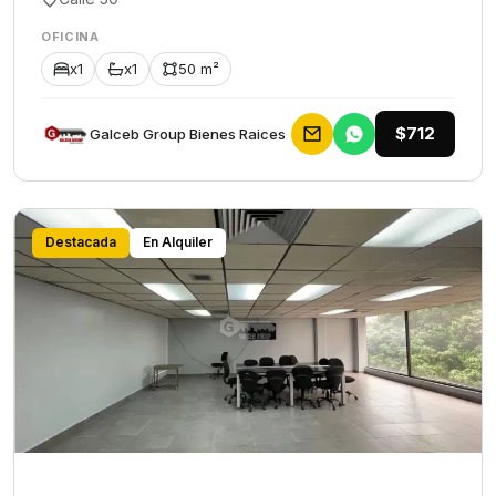
OFICINA
x1
x1
50 m²
$712
Galceb Group Bienes Raices
Destacada
En Alquiler