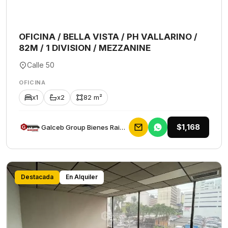
OFICINA / BELLA VISTA / PH VALLARINO /
82M / 1 DIVISION / MEZZANINE
Calle 50
OFICINA
x1
x2
82 m²
$1,168
Galceb Group Bienes Raices
Destacada
En Alquiler