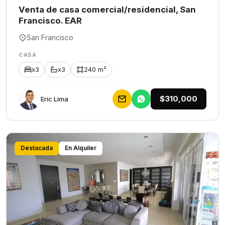
Venta de casa comercial/residencial, San
Francisco. EAR
San Francisco
CASA
x3
x3
240 m²
$310,000
Eric Lima
Destacada
En Alquiler