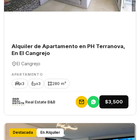
Alquiler de Apartamento en PH Terranova,
En El Cangrejo
El Cangrejo
APARTAMENTO
x3
x3
280 m²
$3,500
Rеаl Еstаtе В&В
Destacada
En Alquiler