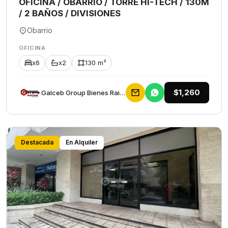
OFICINA / OBARRIO / TORRE HI-TECH / 130M
/ 2 BAÑOS / DIVISIONES
Obarrio
OFICINA
x6
x2
130 m²
$1,260
Galceb Group Bienes Raices
Destacada
En Alquiler