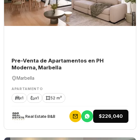
Pre-Venta de Apartamentos en PH
Moderna, Marbella
Marbella
APARTAMENTO
x1
x1
52 m²
$226,040
Rеаl Еstаtе В&В