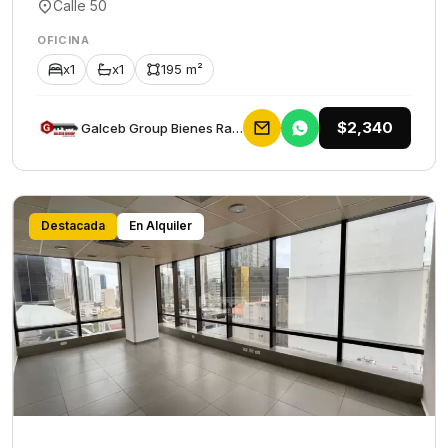
Calle 50
OFICINA
x1
x1
195 m²
$2,340
Galceb Group Bienes Raices
Destacada
En Alquiler