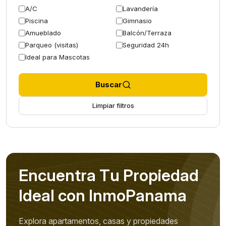
A/C
Lavandería
Piscina
Gimnasio
Amueblado
Balcón/Terraza
Parqueo (visitas)
Seguridad 24h
Ideal para Mascotas
Buscar
Limpiar filtros
E
n
c
u
e
n
t
r
a
T
u
P
r
o
p
i
e
d
a
d
I
d
e
a
l
c
o
n
I
n
m
o
P
a
n
a
m
a
Explora apartamentos, casas y propiedades