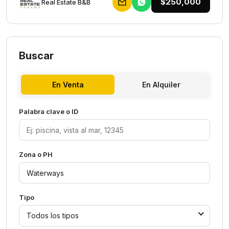
$250,000
Rеаl Еstаtе В&В
Buscar
En Venta
En Alquiler
Palabra clave o ID
Zona o PH
Tipo
Todos los tipos