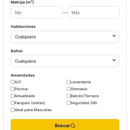
Metraje (m²)
—
Habitaciones
Cualquiera
Baños
Cualquiera
Amenidades
A/C
Lavandería
Piscina
Gimnasio
Amueblado
Balcón/Terraza
Parqueo (visitas)
Seguridad 24h
Ideal para Mascotas
Buscar