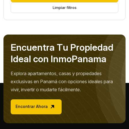
Limpiar filtros
E
n
c
u
e
n
t
r
a
T
u
P
r
o
p
i
e
d
a
d
I
d
e
a
l
c
o
n
I
n
m
o
P
a
n
a
m
a
Explora apartamentos, casas y propiedades
exclusivas en Panamá con opciones ideales para
vivir, invertir o mudarte fácilmente.
Encontrar Ahora