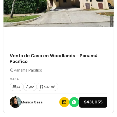
Venta de Casa en Woodlands – Panamá
Pacífico
Panamá Pacífico
CASA
x4
x2
537 m²
$431,055
Mónica Gasa