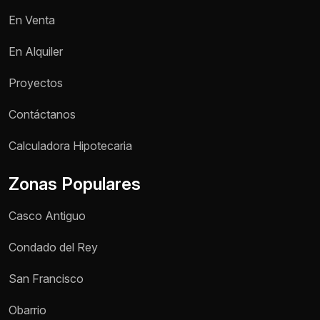
En Venta
En Alquiler
Proyectos
Contáctanos
Nombre *
Calculadora Hipotecaria
Zonas Populares
Teléfono / WhatsApp *
Casco Antiguo
Motivo de consulta *
Condado del Rey
Selecciona una opción
San Francisco
Mensaje *
Obarrio