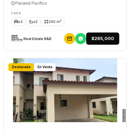
Panamá Pacífico
CASA
x3
x2
240 m²
$265,000
Rеаl Еstаtе В&В
Destacada
En Venta