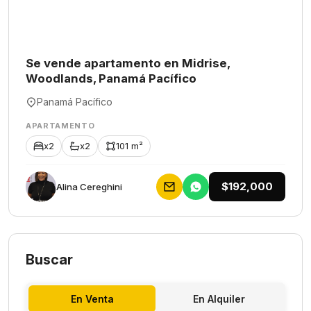
Se vende apartamento en Midrise,
Woodlands, Panamá Pacífico
Panamá Pacífico
APARTAMENTO
x2
x2
101 m²
$192,000
Alina Cereghini
Buscar
En Venta
En Alquiler