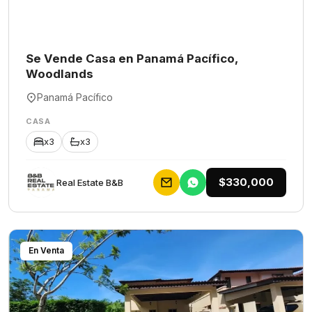
Se Vende Casa en Panamá Pacífico,
Woodlands
Panamá Pacífico
CASA
x3
x3
$330,000
Rеаl Еstаtе В&В
En Venta