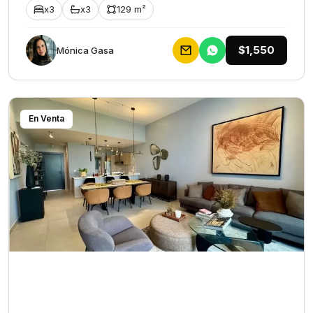
x3
x3
129 m²
$1,550
Mónica Gasa
En Venta