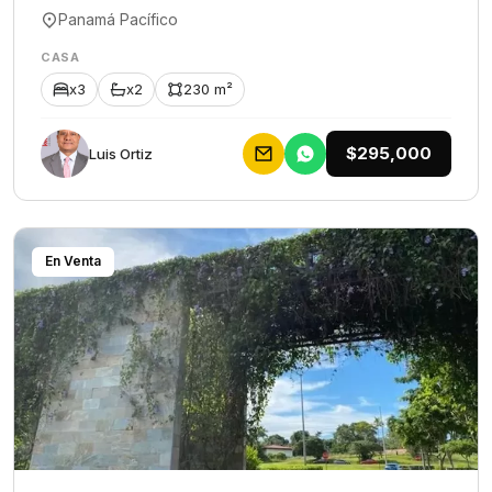
Panamá Pacífico
CASA
x3
x2
230 m²
$295,000
Luis Ortiz
En Venta