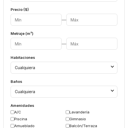
Precio ($)
—
Metraje (m²)
—
Habitaciones
Cualquiera
Baños
Cualquiera
Amenidades
A/C
Lavandería
Piscina
Gimnasio
Amueblado
Balcón/Terraza