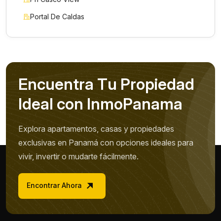
Portal De Caldas
E
n
c
u
e
n
t
r
a
T
u
P
r
o
p
i
e
d
a
d
I
d
e
a
l
c
o
n
I
n
m
o
P
a
n
a
m
a
Explora apartamentos, casas y propiedades
exclusivas en Panamá con opciones ideales para
vivir, invertir o mudarte fácilmente.
Encontrar Ahora
Nombre *
Teléfono / WhatsApp *