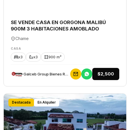
SE VENDE CASA EN GORGONA MALIBÚ
900M 3 HABITACIONES AMOBLADO
Chame
CASA
x3
x3
900 m²
$2,500
Galceb Group Bienes Raices
Destacada
En Alquiler