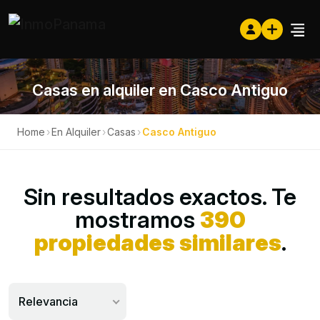
Casas en alquiler en Casco Antiguo
Home
›
En Alquiler
›
Casas
›
Casco Antiguo
Sin resultados exactos. Te
mostramos
390
propiedades similares
.
Relevancia