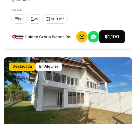
CASA
x3
x3
500 m²
$1,100
Galceb Group Bienes Raices
Destacada
En Alquiler