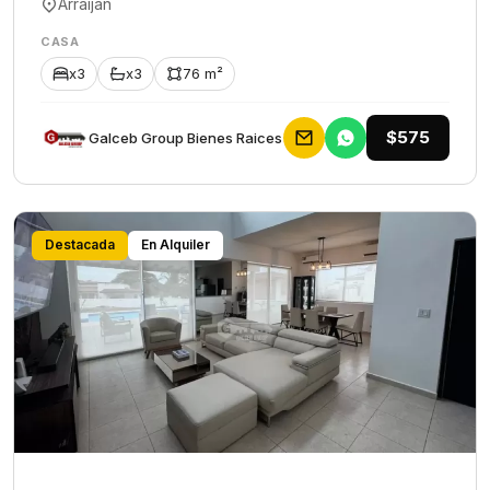
Arraiján
CASA
x3
x3
76 m²
$575
Galceb Group Bienes Raices
Destacada
En Alquiler