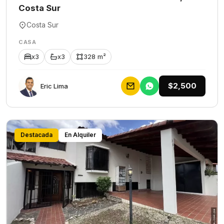
Costa Sur
Costa Sur
CASA
x3
x3
328 m²
$2,500
Eric Lima
Destacada
En Alquiler