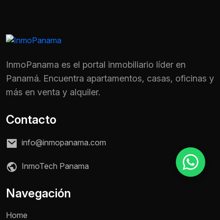
Motivo de consulta *
Selecciona una opción
InmoPanama es el portal inmobiliario líder en
Mensaje *
Panamá. Encuentra apartamentos, casas, oficinas y
más en venta y alquiler.
Contacto
Enviar mensaje
info@inmopanama.com
InmoTech Panama
Navegación
Home