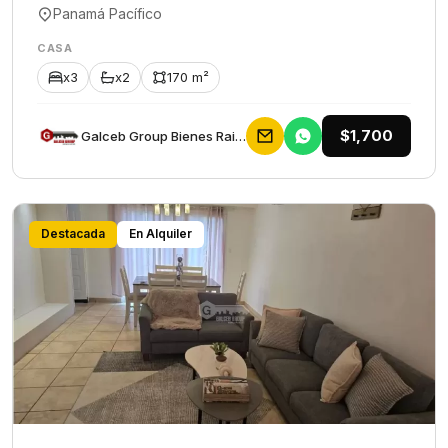
Panamá Pacífico
CASA
x3
x2
170 m²
$1,700
Galceb Group Bienes Raices
Destacada
En Alquiler