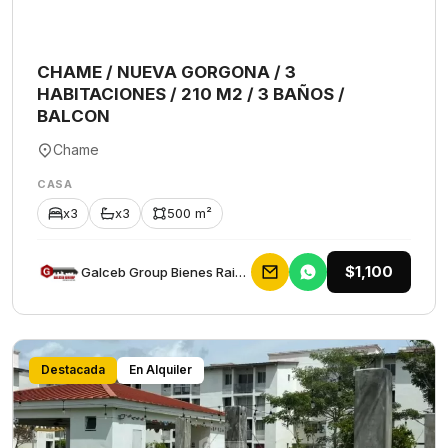
CHAME / NUEVA GORGONA / 3
HABITACIONES / 210 M2 / 3 BAÑOS /
BALCON
Chame
CASA
x3
x3
500 m²
$1,100
Galceb Group Bienes Raices
Destacada
En Alquiler