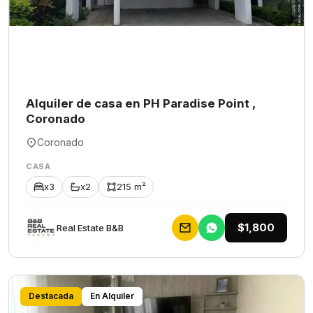
Alquiler de casa en PH Paradise Point ,
Coronado
Coronado
CASA
x3
x2
215 m²
$1,800
Rеаl Еstаtе В&В
Destacada
En Alquiler