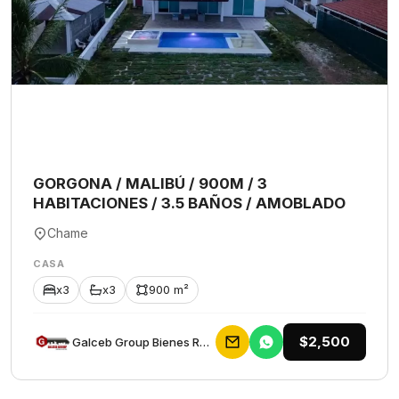
GORGONA / MALIBÚ / 900M / 3
HABITACIONES / 3.5 BAÑOS / AMOBLADO
Chame
CASA
x3
x3
900 m²
$2,500
Galceb Group Bienes Raices