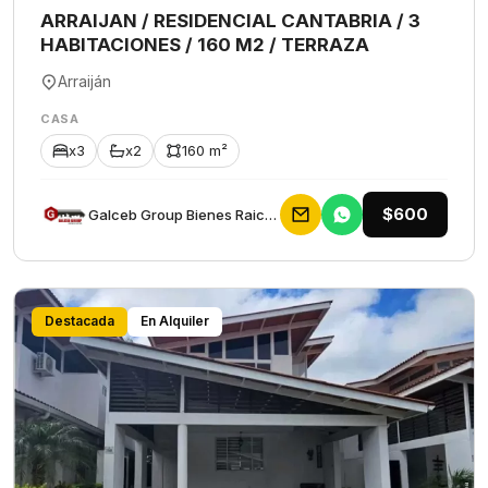
ARRAIJAN / RESIDENCIAL CANTABRIA / 3
HABITACIONES / 160 M2 / TERRAZA
Arraiján
CASA
x3
x2
160 m²
$600
Galceb Group Bienes Raices
Destacada
En Alquiler