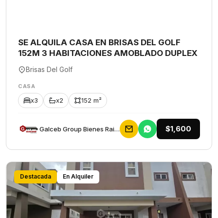
SE ALQUILA CASA EN BRISAS DEL GOLF
152M 3 HABITACIONES AMOBLADO DUPLEX
Brisas Del Golf
CASA
x3
x2
152 m²
$1,600
Galceb Group Bienes Raices
Destacada
En Alquiler