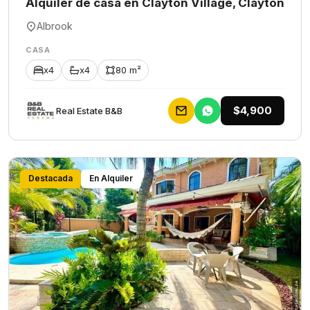
Alquiler de casa en Clayton Village, Clayton
Albrook
CASA
x4
x4
80 m²
$4,900
Rеаl Еstаtе В&В
Destacada
En Alquiler