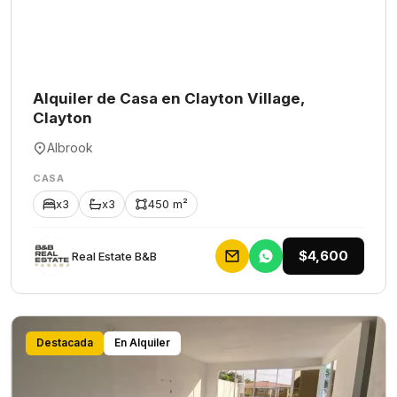
Alquiler de Casa en Clayton Village,
Clayton
Albrook
CASA
x3
x3
450 m²
$4,600
Rеаl Еstаtе В&В
Destacada
En Alquiler