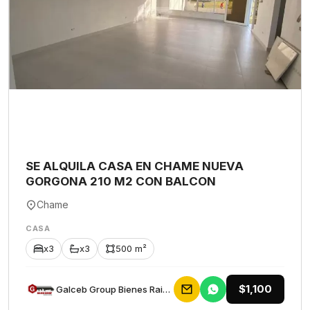
SE ALQUILA CASA EN CHAME NUEVA
GORGONA 210 M2 CON BALCON
Chame
CASA
x3
x3
500 m²
$1,100
Galceb Group Bienes Raices