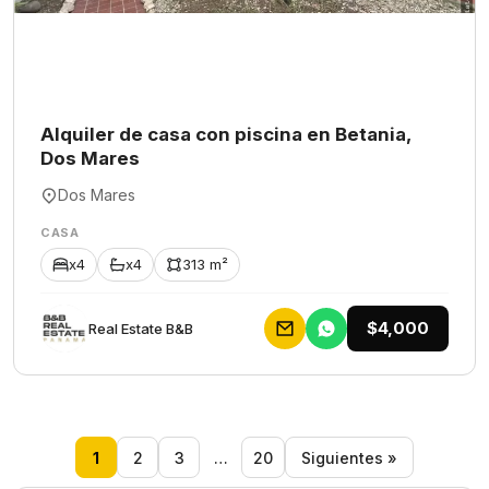
Alquiler de casa con piscina en Betania,
Dos Mares
Dos Mares
CASA
x4
x4
313 m²
$4,000
Rеаl Еstаtе В&В
1
2
3
…
20
Siguientes »