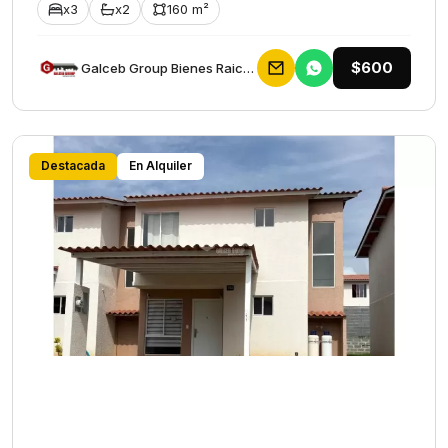
x3
x2
160 m²
$600
Galceb Group Bienes Raices
Destacada
En Alquiler