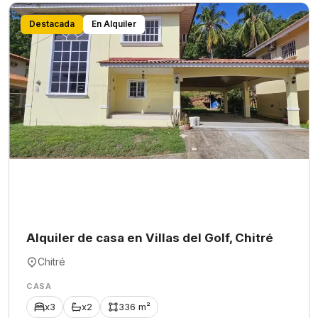
Destacada
En Alquiler
Alquiler de casa en Villas del Golf, Chitré
Chitré
CASA
x3
x2
336 m²