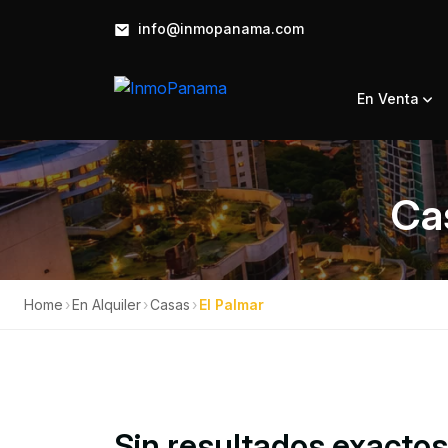
info@inmopanama.com
En Venta
Cas
Home
›
En Alquiler
›
Casas
›
El Palmar
Sin resultados exacto