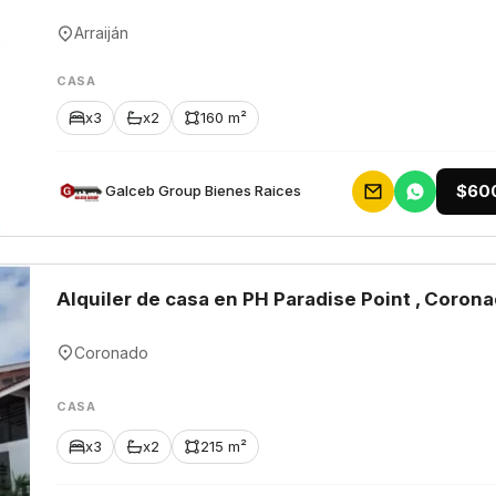
Arraiján
CASA
x3
x2
160 m²
$60
Galceb Group Bienes Raices
Alquiler de casa en PH Paradise Point , Coron
Coronado
CASA
x3
x2
215 m²