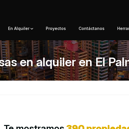
En Alquiler
Proyectos
Contáctanos
Herr
as en alquiler en El Pa
s. Te mostramos
390 propieda