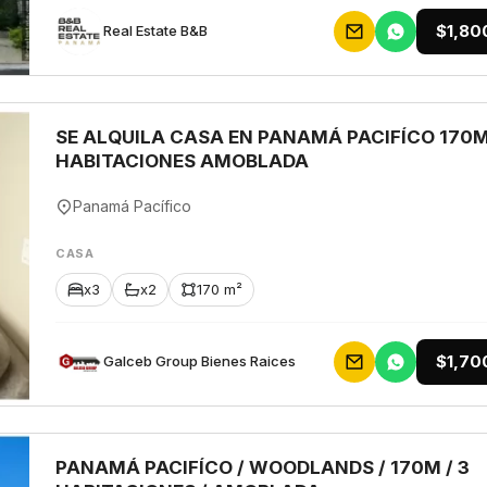
$1,80
Rеаl Еstаtе В&В
SE ALQUILA CASA EN PANAMÁ PACIFÍCO 170M
HABITACIONES AMOBLADA
Panamá Pacífico
CASA
x3
x2
170 m²
$1,70
Galceb Group Bienes Raices
PANAMÁ PACIFÍCO / WOODLANDS / 170M / 3