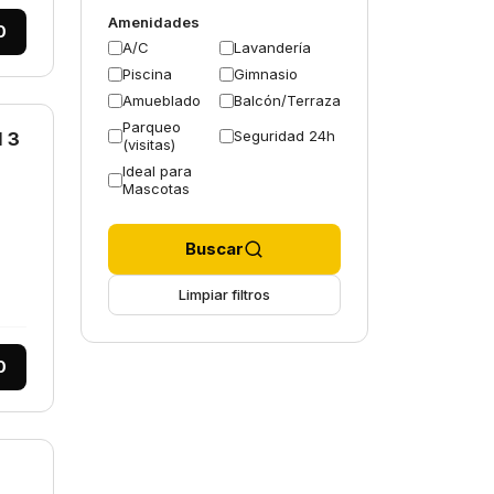
Amenidades
0
A/C
Lavandería
Piscina
Gimnasio
Amueblado
Balcón/Terraza
Parqueo
Seguridad 24h
 3
(visitas)
Ideal para
Mascotas
Buscar
Limpiar filtros
0