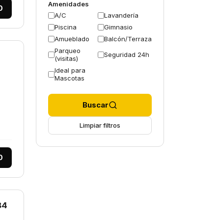
Amenidades
0
A/C
Lavandería
Piscina
Gimnasio
Amueblado
Balcón/Terraza
Parqueo
Seguridad 24h
(visitas)
Ideal para
Mascotas
Buscar
Limpiar filtros
0
84