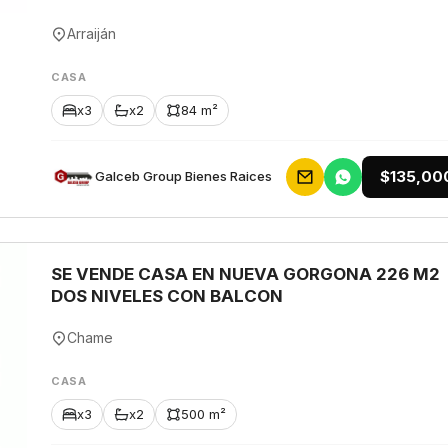
Arraiján
CASA
x3
x2
84 m²
$135,00
Galceb Group Bienes Raices
SE VENDE CASA EN NUEVA GORGONA 226 M2
DOS NIVELES CON BALCON
Chame
CASA
x3
x2
500 m²