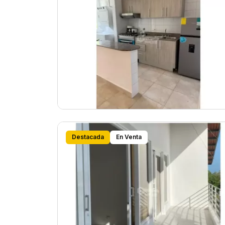
Destacada
En Venta