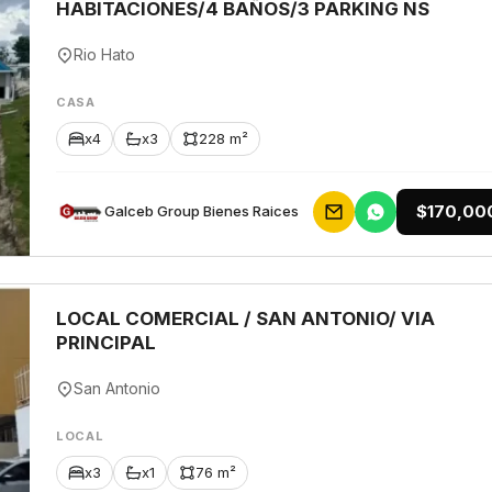
HABITACIONES/4 BAÑOS/3 PARKING NS
Rio Hato
CASA
x4
x3
228 m²
$170,00
Galceb Group Bienes Raices
LOCAL COMERCIAL / SAN ANTONIO/ VIA
PRINCIPAL
San Antonio
LOCAL
x3
x1
76 m²