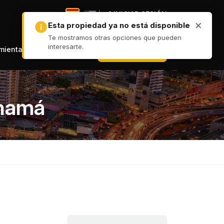
|
INICIAR SESIÓN
|
+ PUBLICAR
amientas
anamá