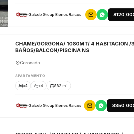
$120,00
Galceb Group Bienes Raices
CHAME/GORGONA/ 1080MT/ 4 HABITACION /
BAÑOS/BALCON/PISCINA NS
Coronado
APARTAMENTO
x4
x4
882 m²
$350,00
Galceb Group Bienes Raices