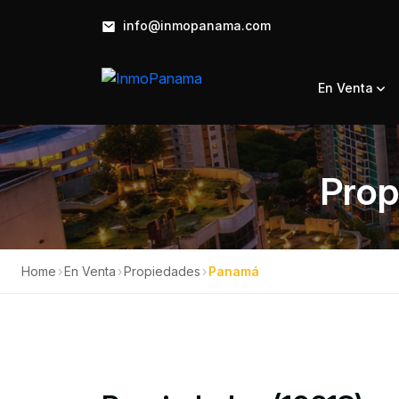
info@inmopanama.com
En Venta
Prop
Home
›
En Venta
›
Propiedades
›
Panamá