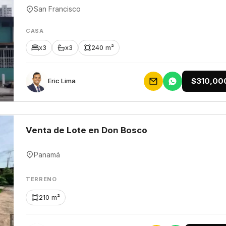
San Francisco
CASA
x3
x3
240 m²
$310,00
Eric Lima
Venta de Lote en Don Bosco
Panamá
TERRENO
210 m²