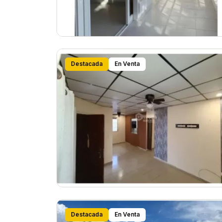
Destacada
En Venta
Destacada
En Venta