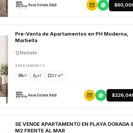
$60,00
Rеаl Еstаtе В&В
Pre-Venta de Apartamentos en PH Moderna,
Marbella
Marbella
APARTAMENTO
x1
x1
52 m²
$226,04
Rеаl Еstаtе В&В
SE VENDE APARTAMENTO EN PLAYA DORADA 
M2 FRENTE AL MAR