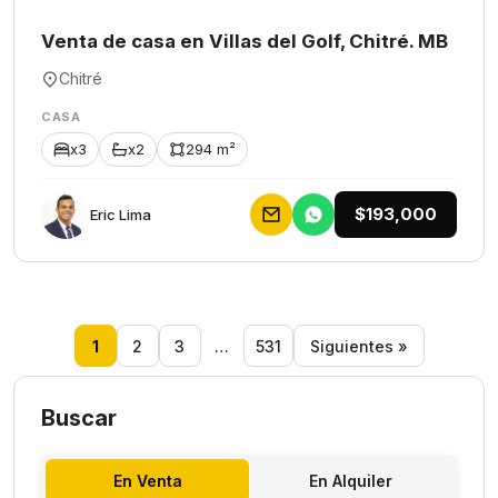
Venta de casa en Villas del Golf, Chitré. MB
Chitré
CASA
x3
x2
294 m²
$193,000
Eric Lima
1
2
3
…
531
Siguientes »
Buscar
En Venta
En Alquiler