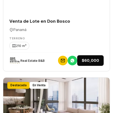
Venta de Lote en Don Bosco
Panamá
TERRENO
210 m²
$60,000
Rеаl Еstаtе В&В
Destacada
En Venta