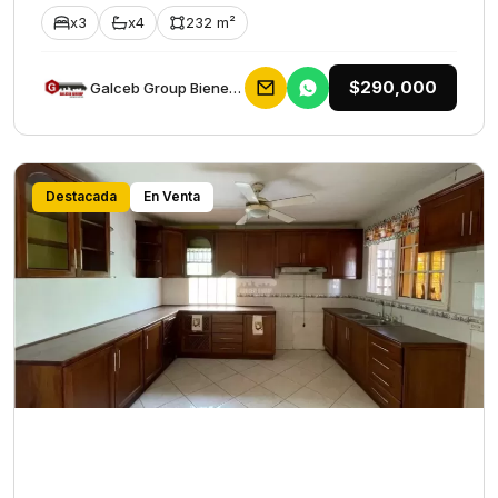
x3
x4
232 m²
$290,000
Galceb Group Bienes Raices
Destacada
En Venta