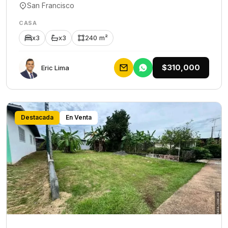
San Francisco
CASA
x3
x3
240 m²
$310,000
Eric Lima
Destacada
En Venta