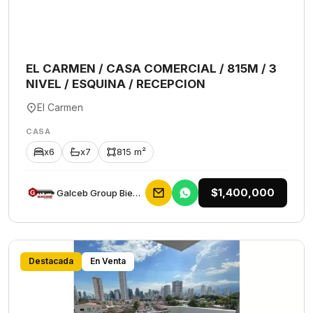
EL CARMEN / CASA COMERCIAL / 815M / 3
NIVEL / ESQUINA / RECEPCION
El Carmen
CASA
x6
x7
815 m²
$1,400,000
Galceb Group Bienes Raices
Destacada
En Venta