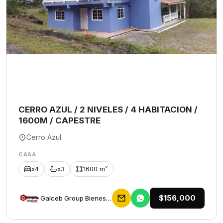
CERRO AZUL / 2 NIVELES / 4 HABITACION /
1600M / CAPESTRE
Cerro Azul
CASA
x4
x3
1600 m²
$156,000
Galceb Group Bienes Raices