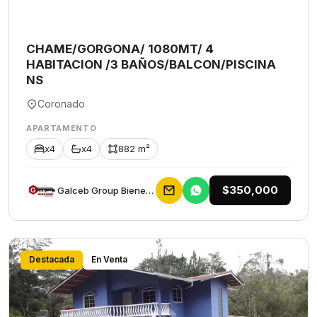
CHAME/GORGONA/ 1080MT/ 4
HABITACION /3 BAÑOS/BALCON/PISCINA
NS
Coronado
APARTAMENTO
x4
x4
882 m²
$350,000
Galceb Group Bienes Raices
Destacada
En Venta