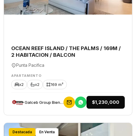
OCEAN REEF ISLAND / THE PALMS / 169M /
2 HABITACION / BALCON
Punta Pacifica
APARTAMENTO
x2
x2
169 m²
$1,230,000
Galceb Group Bienes Raices
Destacada
En Venta