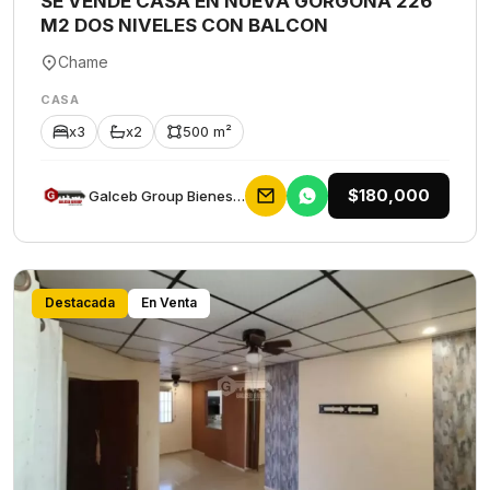
SE VENDE CASA EN NUEVA GORGONA 226
M2 DOS NIVELES CON BALCON
Chame
CASA
x3
x2
500 m²
$180,000
Galceb Group Bienes Raices
Destacada
En Venta