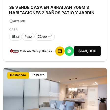
SE VENDE CASA EN ARRAIJAN 709M 3
HABITACIONES 2 BAÑOS PATIO Y JARDIN
Arraiján
CASA
x3
x2
709 m²
$148,000
Galceb Group Bienes Raices
Destacada
En Venta