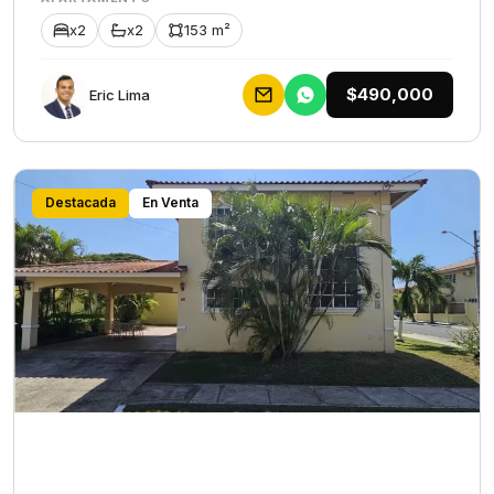
x2
x2
153 m²
$490,000
Eric Lima
Destacada
En Venta