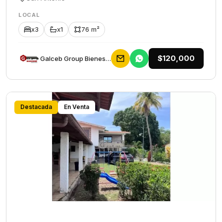
LOCAL
x3
x1
76 m²
$120,000
Galceb Group Bienes Raices
Destacada
En Venta