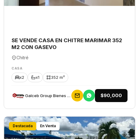
SE VENDE CASA EN CHITRE MARIMAR 352
M2 CON GASEVO
Chitré
CASA
x2
x1
352 m²
$90,000
Galceb Group Bienes Raices
Destacada
En Venta