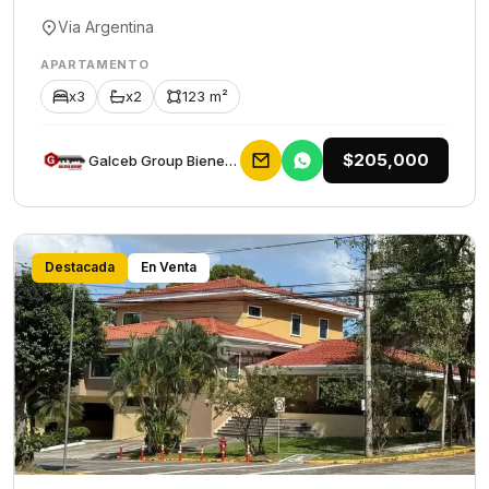
Via Argentina
APARTAMENTO
x3
x2
123 m²
$205,000
Galceb Group Bienes Raices
Destacada
En Venta