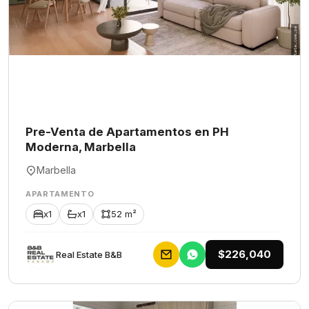
Pre-Venta de Apartamentos en PH
Moderna, Marbella
Marbella
APARTAMENTO
x1
x1
52 m²
$226,040
Rеаl Еstаtе В&В