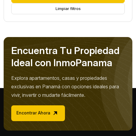
Limpiar filtros
E
n
c
u
e
n
t
r
a
T
u
P
r
o
p
i
e
d
a
d
I
d
e
a
l
c
o
n
I
n
m
o
P
a
n
a
m
a
Explora apartamentos, casas y propiedades
exclusivas en Panamá con opciones ideales para
vivir, invertir o mudarte fácilmente.
Encontrar Ahora