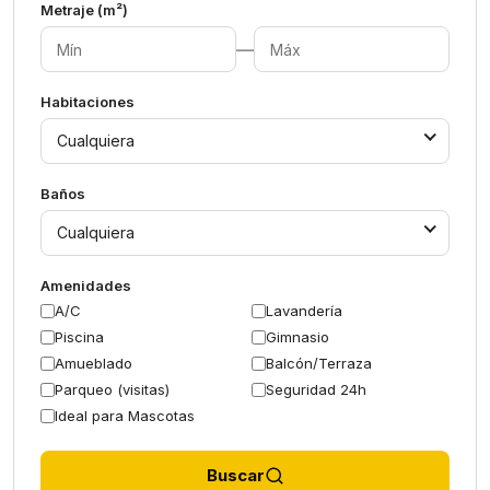
Metraje (m²)
—
Habitaciones
Cualquiera
Baños
Cualquiera
Amenidades
A/C
Lavandería
Piscina
Gimnasio
Amueblado
Balcón/Terraza
Parqueo (visitas)
Seguridad 24h
Ideal para Mascotas
Buscar