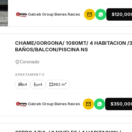
$120,00
Galceb Group Bienes Raices
CHAME/GORGONA/ 1080MT/ 4 HABITACION /
BAÑOS/BALCON/PISCINA NS
Coronado
APARTAMENTO
x4
x4
882 m²
$350,00
Galceb Group Bienes Raices