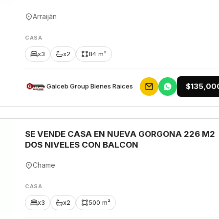
Arraiján
CASA
x3
x2
84 m²
$135,00
Galceb Group Bienes Raices
SE VENDE CASA EN NUEVA GORGONA 226 M2
DOS NIVELES CON BALCON
Chame
CASA
x3
x2
500 m²