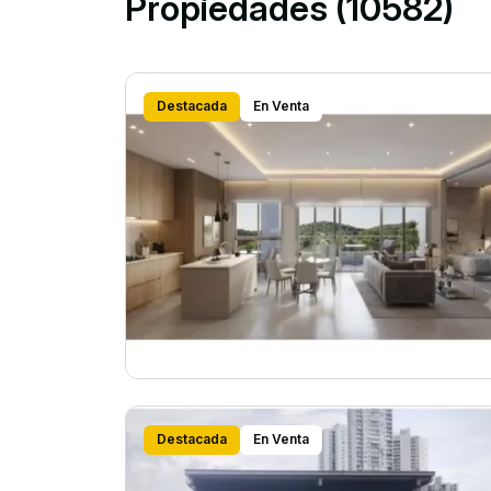
Propiedades (10582)
Destacada
En Venta
Destacada
En Venta