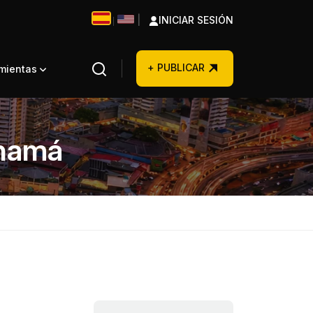
|
INICIAR SESIÓN
|
+ PUBLICAR
amientas
anamá