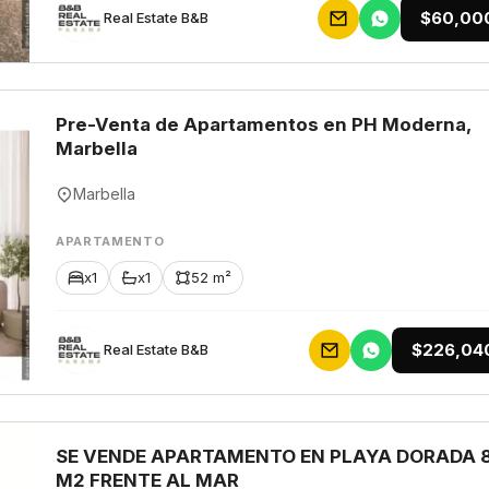
$60,00
Rеаl Еstаtе В&В
Pre-Venta de Apartamentos en PH Moderna,
Marbella
Marbella
APARTAMENTO
x1
x1
52 m²
$226,04
Rеаl Еstаtе В&В
SE VENDE APARTAMENTO EN PLAYA DORADA 
M2 FRENTE AL MAR