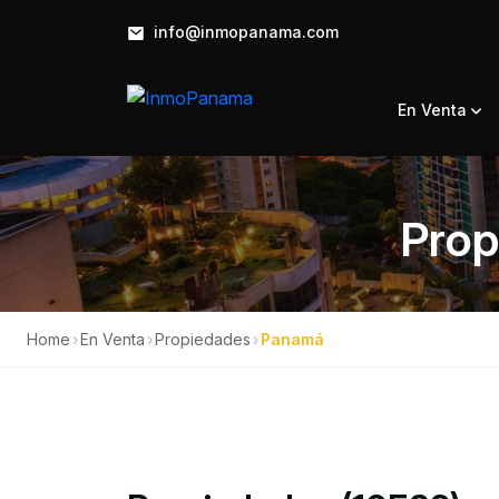
info@inmopanama.com
En Venta
Prop
Home
›
En Venta
›
Propiedades
›
Panamá