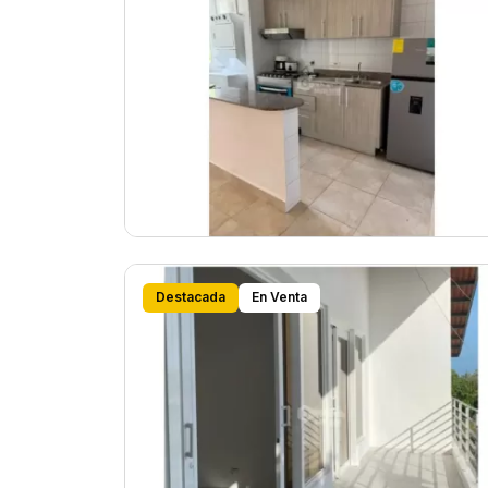
Destacada
En Venta