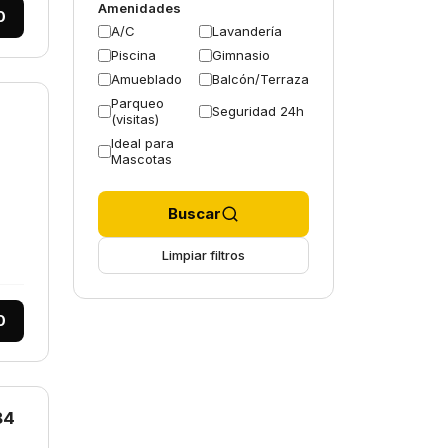
Amenidades
0
A/C
Lavandería
Piscina
Gimnasio
Amueblado
Balcón/Terraza
Parqueo
Seguridad 24h
(visitas)
Ideal para
Mascotas
Buscar
Limpiar filtros
0
84