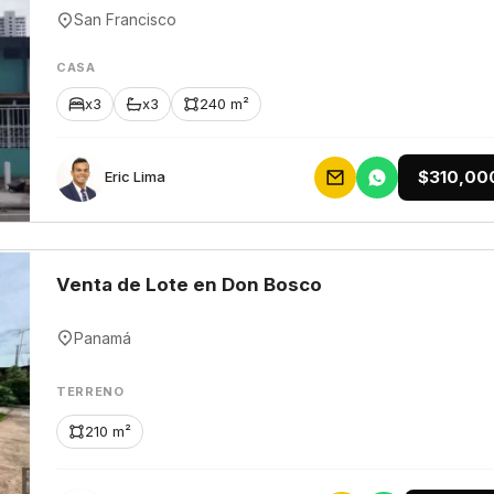
San Francisco
CASA
x3
x3
240 m²
$310,00
Eric Lima
Venta de Lote en Don Bosco
Panamá
TERRENO
210 m²