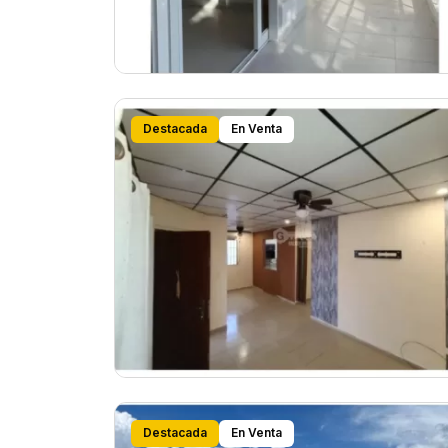
Destacada
En Venta
Destacada
En Venta