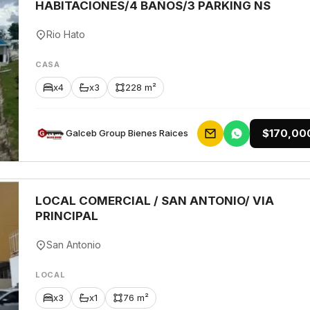
HABITACIONES/4 BAÑOS/3 PARKING NS
Rio Hato
CASA
x4
x3
228 m²
$170,00
Galceb Group Bienes Raices
LOCAL COMERCIAL / SAN ANTONIO/ VIA
PRINCIPAL
San Antonio
LOCAL
x3
x1
76 m²