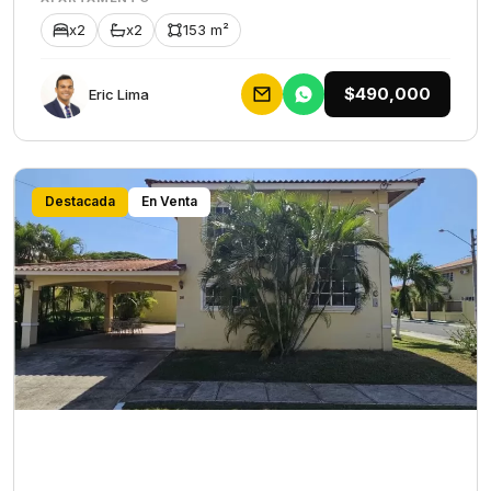
x2
x2
153 m²
$490,000
Eric Lima
Destacada
En Venta