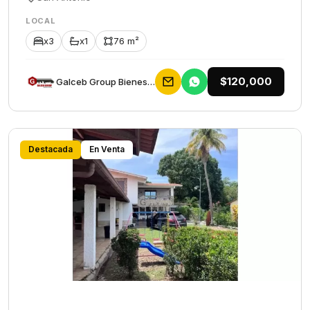
LOCAL
x3
x1
76 m²
$120,000
Galceb Group Bienes Raices
Destacada
En Venta