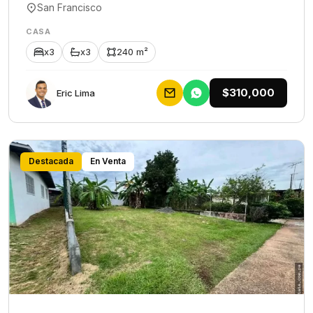
San Francisco
CASA
x3
x3
240 m²
$310,000
Eric Lima
Destacada
En Venta