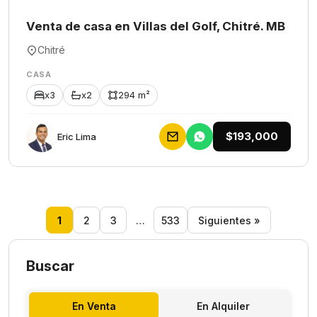
Venta de casa en Villas del Golf, Chitré. MB
Chitré
CASA
x3
x2
294 m²
$193,000
Eric Lima
1
2
3
…
533
Siguientes »
Buscar
En Venta
En Alquiler