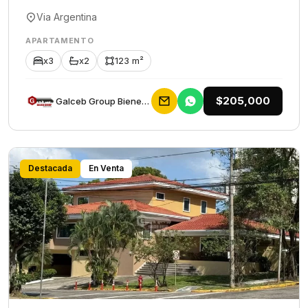
Via Argentina
APARTAMENTO
x3
x2
123 m²
$205,000
Galceb Group Bienes Raices
Destacada
En Venta