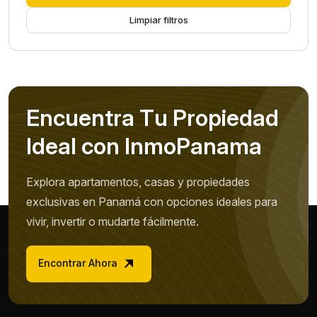
Limpiar filtros
E
n
c
u
e
n
t
r
a
T
u
P
r
o
p
i
e
d
a
d
I
d
e
a
l
c
o
n
I
n
m
o
P
a
n
a
m
a
Explora apartamentos, casas y propiedades
exclusivas en Panamá con opciones ideales para
vivir, invertir o mudarte fácilmente.
Encontrar Ahora