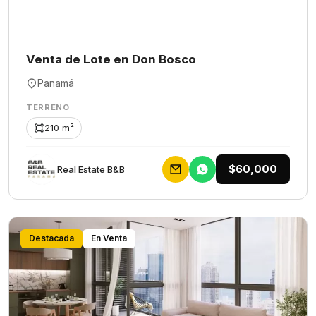
Venta de Lote en Don Bosco
Panamá
TERRENO
210 m²
$60,000
Rеаl Еstаtе В&В
Destacada
En Venta