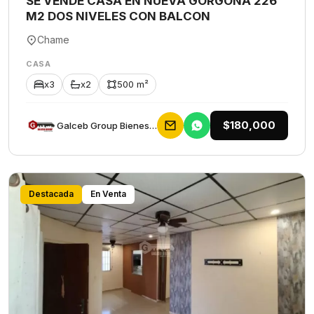
SE VENDE CASA EN NUEVA GORGONA 226
M2 DOS NIVELES CON BALCON
Chame
CASA
x3
x2
500 m²
$180,000
Galceb Group Bienes Raices
Destacada
En Venta