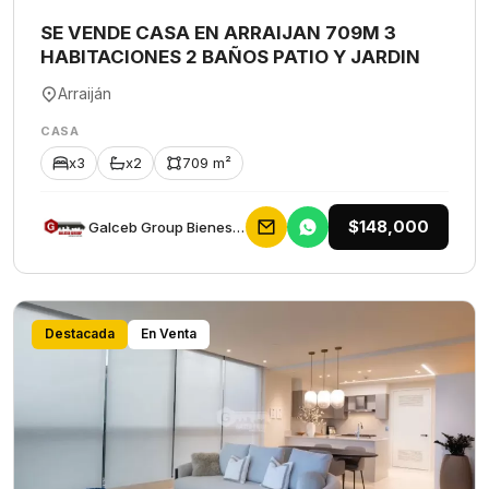
SE VENDE CASA EN ARRAIJAN 709M 3
HABITACIONES 2 BAÑOS PATIO Y JARDIN
Arraiján
CASA
x3
x2
709 m²
$148,000
Galceb Group Bienes Raices
Destacada
En Venta