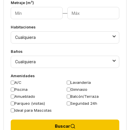
Metraje (m²)
—
Habitaciones
Cualquiera
Baños
Cualquiera
Amenidades
A/C
Lavandería
Piscina
Gimnasio
Amueblado
Balcón/Terraza
Parqueo (visitas)
Seguridad 24h
Ideal para Mascotas
Buscar