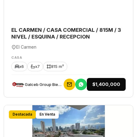
EL CARMEN / CASA COMERCIAL / 815M / 3
NIVEL / ESQUINA / RECEPCION
El Carmen
CASA
x6
x7
815 m²
$1,400,000
Galceb Group Bienes Raices
Destacada
En Venta