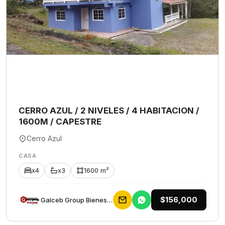
CERRO AZUL / 2 NIVELES / 4 HABITACION /
1600M / CAPESTRE
Cerro Azul
CASA
x4
x3
1600 m²
$156,000
Galceb Group Bienes Raices