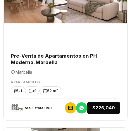
Pre-Venta de Apartamentos en PH
Moderna, Marbella
Marbella
APARTAMENTO
x1
x1
52 m²
$226,040
Rеаl Еstаtе В&В