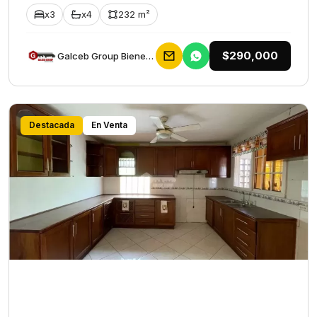
x3
x4
232 m²
$290,000
Galceb Group Bienes Raices
Destacada
En Venta