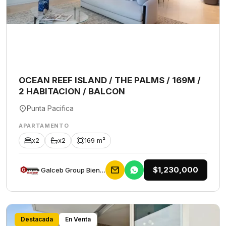
OCEAN REEF ISLAND / THE PALMS / 169M /
2 HABITACION / BALCON
Punta Pacifica
APARTAMENTO
x2
x2
169 m²
$1,230,000
Galceb Group Bienes Raices
Destacada
En Venta