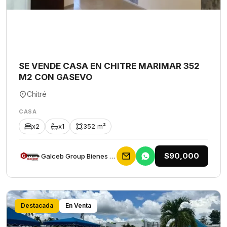
SE VENDE CASA EN CHITRE MARIMAR 352
M2 CON GASEVO
Chitré
CASA
x2
x1
352 m²
$90,000
Galceb Group Bienes Raices
Destacada
En Venta