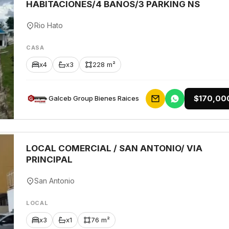
HABITACIONES/4 BAÑOS/3 PARKING NS
Rio Hato
CASA
x4
x3
228 m²
$170,00
Galceb Group Bienes Raices
LOCAL COMERCIAL / SAN ANTONIO/ VIA
PRINCIPAL
San Antonio
LOCAL
x3
x1
76 m²