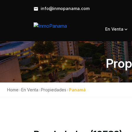
info@inmopanama.com
En Venta
Prop
Home
›
En Venta
›
Propiedades
›
Panamá