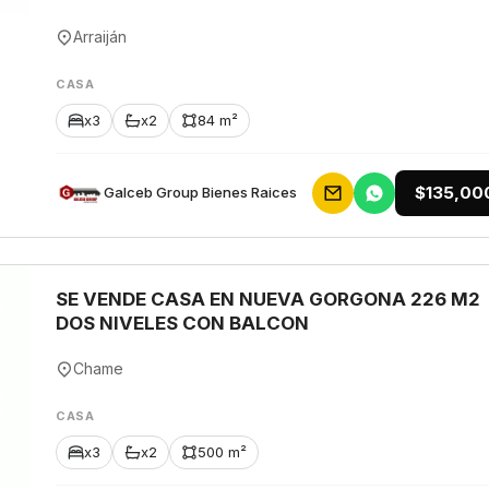
Arraiján
CASA
x3
x2
84 m²
$135,00
Galceb Group Bienes Raices
SE VENDE CASA EN NUEVA GORGONA 226 M2
DOS NIVELES CON BALCON
Chame
CASA
x3
x2
500 m²