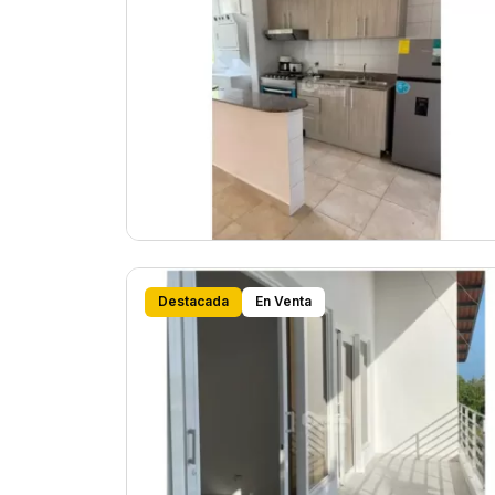
Destacada
En Venta