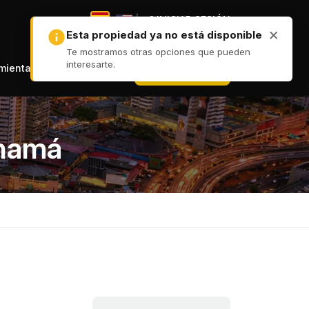
|
INICIAR SESIÓN
|
+ PUBLICAR
amientas
anamá