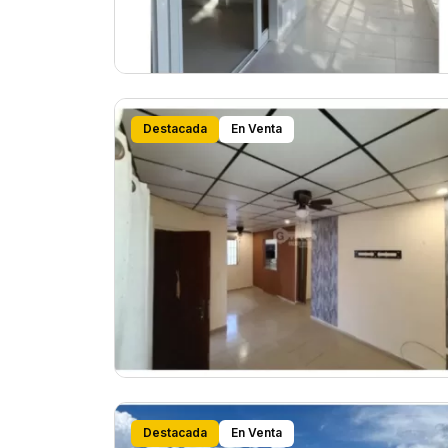
Destacada
En Venta
Destacada
En Venta