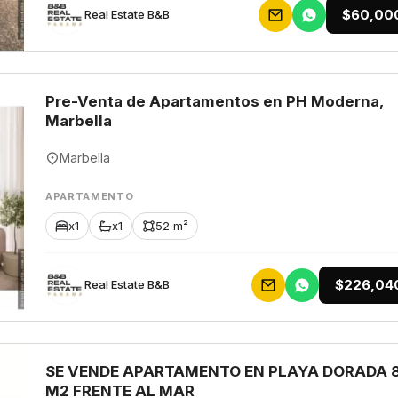
$60,00
Rеаl Еstаtе В&В
Pre-Venta de Apartamentos en PH Moderna,
Marbella
Marbella
APARTAMENTO
x1
x1
52 m²
$226,04
Rеаl Еstаtе В&В
SE VENDE APARTAMENTO EN PLAYA DORADA 
M2 FRENTE AL MAR