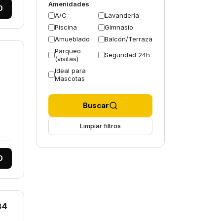
Amenidades
0
A/C
Lavandería
Piscina
Gimnasio
Amueblado
Balcón/Terraza
Parqueo
Seguridad 24h
(visitas)
Ideal para
Mascotas
Buscar
Limpiar filtros
0
84