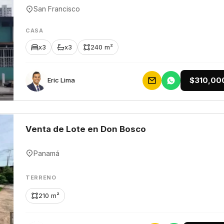
San Francisco
CASA
x3
x3
240 m²
$310,00
Eric Lima
Venta de Lote en Don Bosco
Panamá
TERRENO
210 m²