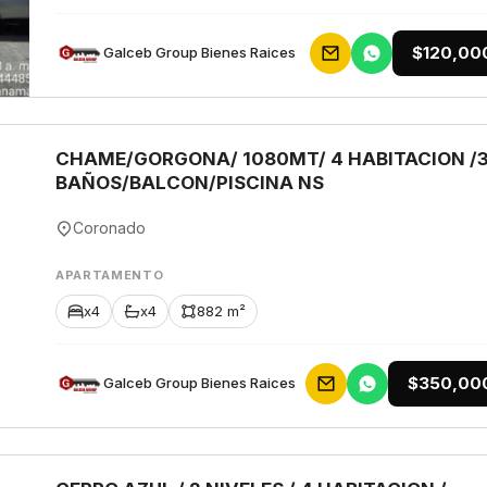
$120,00
Galceb Group Bienes Raices
CHAME/GORGONA/ 1080MT/ 4 HABITACION /
BAÑOS/BALCON/PISCINA NS
Coronado
APARTAMENTO
x4
x4
882 m²
$350,00
Galceb Group Bienes Raices