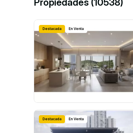
Propiedades (10538)
Destacada
En Venta
Destacada
En Venta