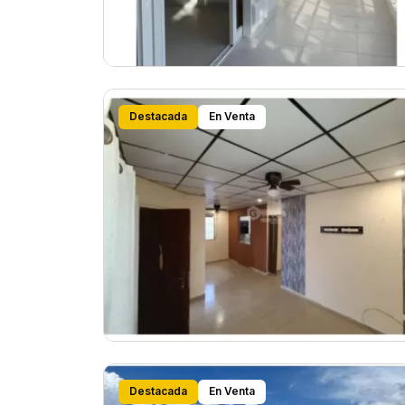
Destacada
En Venta
Destacada
En Venta