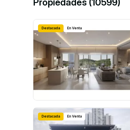
Propiedades (10599)
Destacada
En Venta
Destacada
En Venta