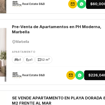
$60,00
Rеаl Еstаtе В&В
Pre-Venta de Apartamentos en PH Moderna,
Marbella
Marbella
APARTAMENTO
x1
x1
52 m²
$226,04
Rеаl Еstаtе В&В
SE VENDE APARTAMENTO EN PLAYA DORADA 
M2 FRENTE AL MAR