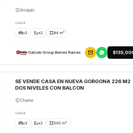
Arraiján
CASA
x3
x2
84 m²
$135,00
Galceb Group Bienes Raices
SE VENDE CASA EN NUEVA GORGONA 226 M2
DOS NIVELES CON BALCON
Chame
CASA
x3
x2
500 m²