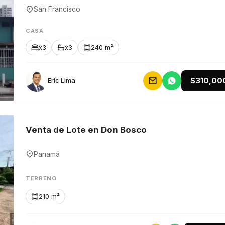
San Francisco
CASA
x3
x3
240 m²
$310,00
Eric Lima
Venta de Lote en Don Bosco
Panamá
TERRENO
210 m²