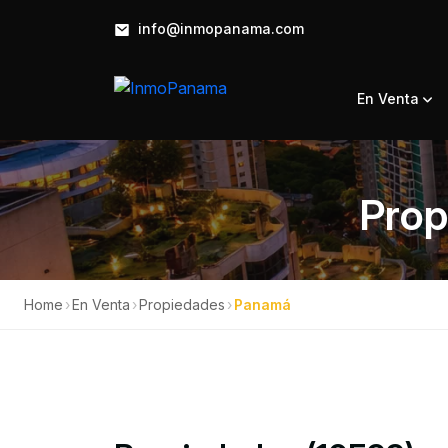
info@inmopanama.com
En Venta
Prop
Home
›
En Venta
›
Propiedades
›
Panamá