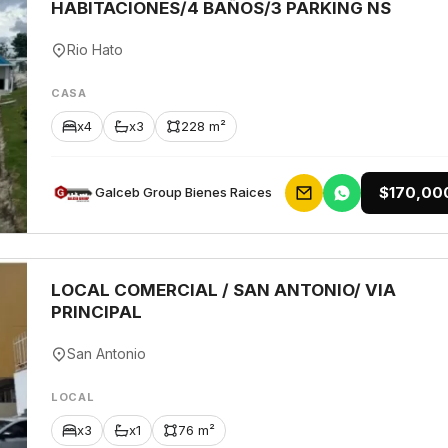
HABITACIONES/4 BAÑOS/3 PARKING NS
Rio Hato
CASA
x4
x3
228 m²
$170,00
Galceb Group Bienes Raices
LOCAL COMERCIAL / SAN ANTONIO/ VIA
PRINCIPAL
San Antonio
LOCAL
x3
x1
76 m²