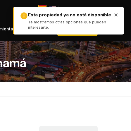
|
INICIAR SESIÓN
|
+ PUBLICAR
amientas
anamá