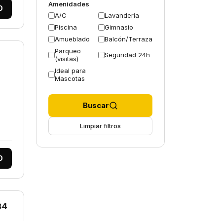
Amenidades
0
A/C
Lavandería
Piscina
Gimnasio
Amueblado
Balcón/Terraza
Parqueo
Seguridad 24h
(visitas)
Ideal para
Mascotas
Buscar
Limpiar filtros
0
84