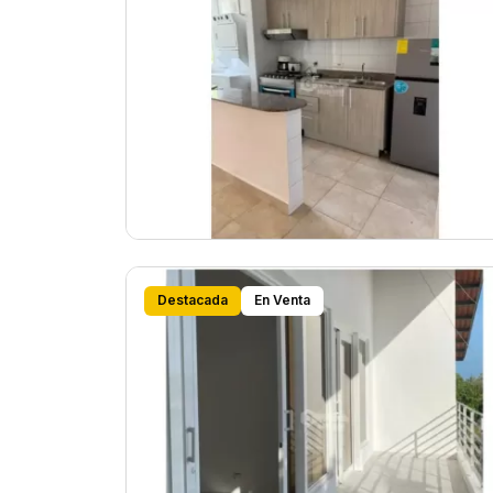
Destacada
En Venta