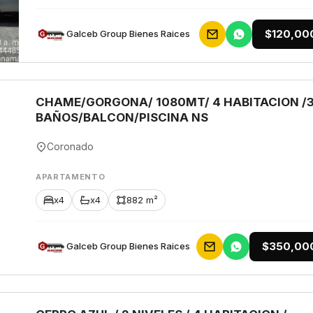
$120,00
Galceb Group Bienes Raices
CHAME/GORGONA/ 1080MT/ 4 HABITACION /
BAÑOS/BALCON/PISCINA NS
Coronado
APARTAMENTO
x4
x4
882 m²
$350,00
Galceb Group Bienes Raices