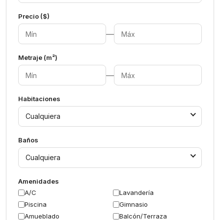
Precio ($)
—
Metraje (m²)
—
Habitaciones
Cualquiera
Baños
Cualquiera
Amenidades
A/C
Lavandería
Piscina
Gimnasio
Amueblado
Balcón/Terraza