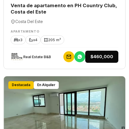
Venta de apartamento en PH Country Club,
Costa del Este
Costa Del Este
APARTAMENTO
x3
x4
205 m²
$460,000
Rеаl Еstаtе В&В
Destacada
En Alquiler