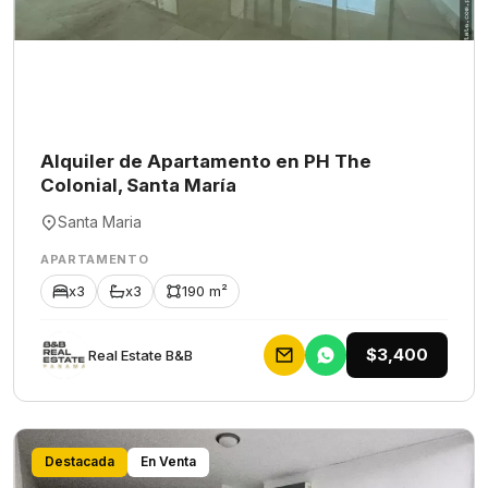
Alquiler de Apartamento en PH The
Colonial, Santa María
Santa Maria
APARTAMENTO
x3
x3
190 m²
$3,400
Rеаl Еstаtе В&В
Destacada
En Venta