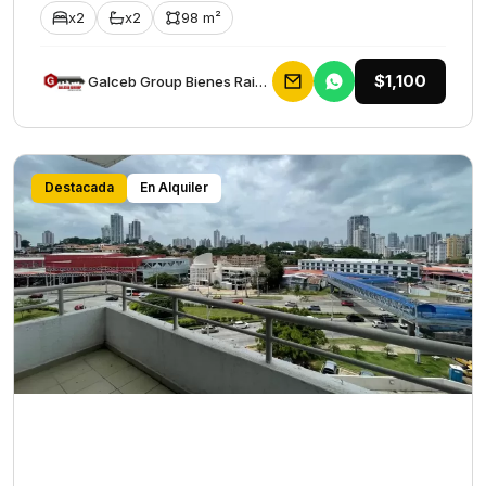
x2
x2
98 m²
$1,100
Galceb Group Bienes Raices
Destacada
En Alquiler