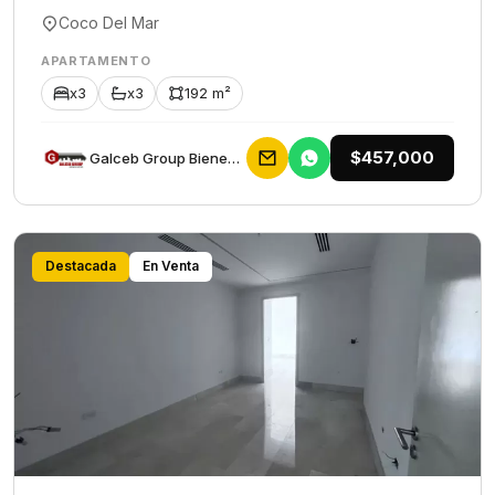
Coco Del Mar
APARTAMENTO
x3
x3
192 m²
$457,000
Galceb Group Bienes Raices
Destacada
En Venta