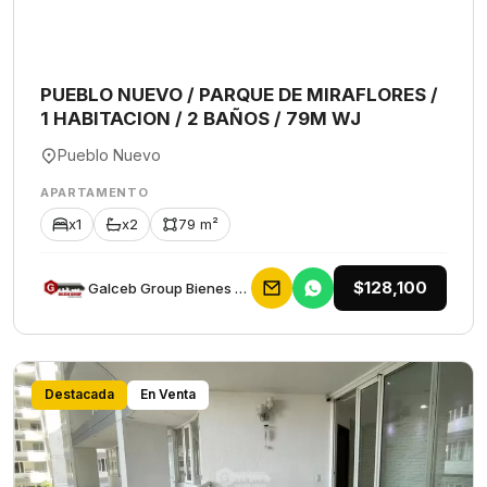
PUEBLO NUEVO / PARQUE DE MIRAFLORES /
1 HABITACION / 2 BAÑOS / 79M WJ
Pueblo Nuevo
APARTAMENTO
x1
x2
79 m²
$128,100
Galceb Group Bienes Raices
Destacada
En Venta