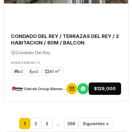
CONDADO DEL REY / TERRAZAS DEL REY / 2
HABITACION / 80M / BALCON
Condado Del Rey
APARTAMENTO
x2
x2
80 m²
$129,000
Galceb Group Bienes Raices
1
2
3
…
366
Siguientes »