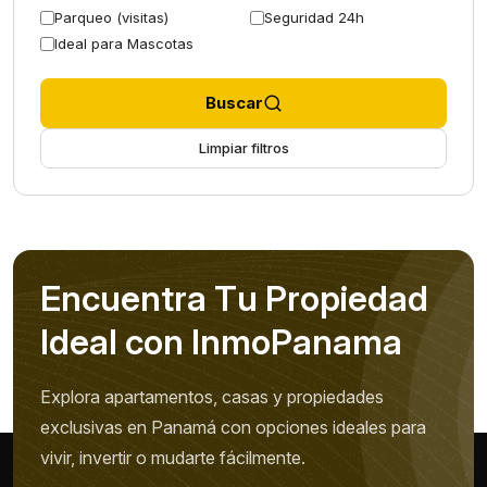
Parqueo (visitas)
Seguridad 24h
Ideal para Mascotas
Buscar
Limpiar filtros
E
n
c
u
e
n
t
r
a
T
u
P
r
o
p
i
e
d
a
d
I
d
e
a
l
c
o
n
I
n
m
o
P
a
n
a
m
a
Explora apartamentos, casas y propiedades
exclusivas en Panamá con opciones ideales para
vivir, invertir o mudarte fácilmente.