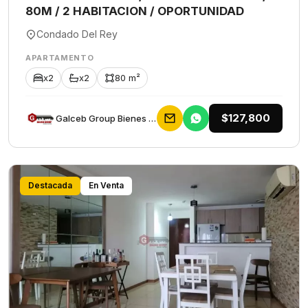
80M / 2 HABITACION / OPORTUNIDAD
Condado Del Rey
APARTAMENTO
x2
x2
80 m²
$127,800
Galceb Group Bienes Raices
Destacada
En Venta