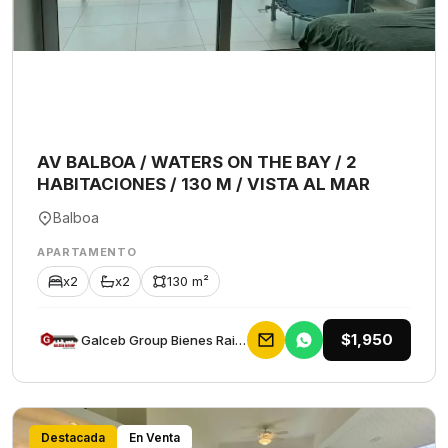
AV BALBOA / WATERS ON THE BAY / 2
HABITACIONES / 130 M / VISTA AL MAR
Balboa
APARTAMENTO
x2
x2
130 m²
$1,950
Galceb Group Bienes Raices
Destacada
En Venta