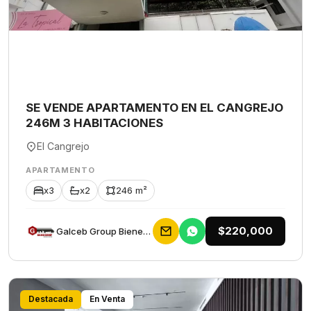
SE VENDE APARTAMENTO EN EL CANGREJO
246M 3 HABITACIONES
El Cangrejo
APARTAMENTO
x3
x2
246 m²
$220,000
Galceb Group Bienes Raices
Destacada
En Venta