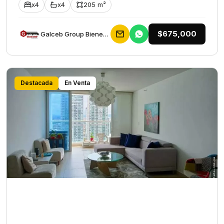
x4
x4
205 m²
$675,000
Galceb Group Bienes Raices
Destacada
En Venta