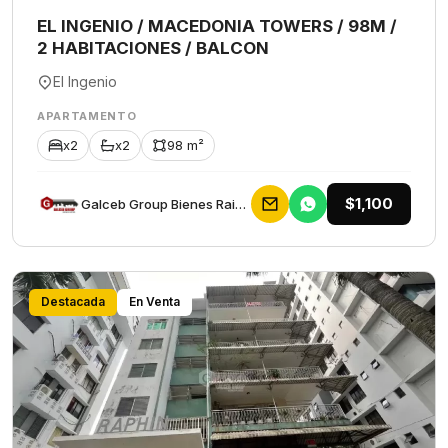
EL INGENIO / MACEDONIA TOWERS / 98M /
2 HABITACIONES / BALCON
El Ingenio
APARTAMENTO
x2
x2
98 m²
$1,100
Galceb Group Bienes Raices
Destacada
En Venta