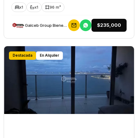
x1
x1
96 m²
$235,000
Galceb Group Bienes Raices
Destacada
En Alquiler