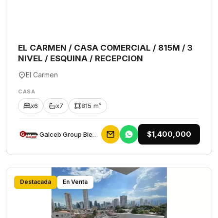
EL CARMEN / CASA COMERCIAL / 815M / 3
NIVEL / ESQUINA / RECEPCION
El Carmen
CASA
x6
x7
815 m²
$1,400,000
Galceb Group Bienes Raices
Destacada
En Venta