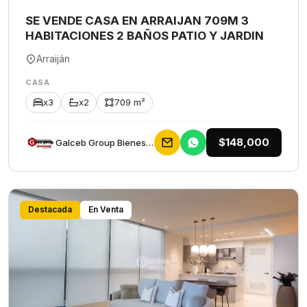
SE VENDE CASA EN ARRAIJAN 709M 3
HABITACIONES 2 BAÑOS PATIO Y JARDIN
Arraiján
CASA
x3
x2
709 m²
$148,000
Galceb Group Bienes Raices
Destacada
En Venta