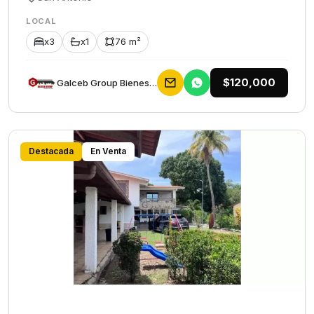
LOCAL
x3
x1
76 m²
$120,000
Galceb Group Bienes Raices
Destacada
En Venta