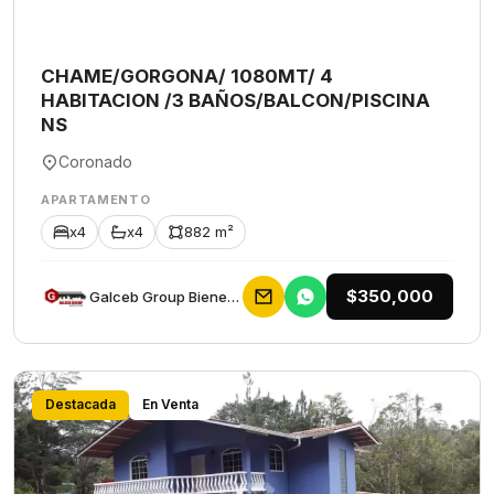
CHAME/GORGONA/ 1080MT/ 4
HABITACION /3 BAÑOS/BALCON/PISCINA
NS
Coronado
APARTAMENTO
x4
x4
882 m²
$350,000
Galceb Group Bienes Raices
Destacada
En Venta