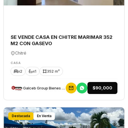
SE VENDE CASA EN CHITRE MARIMAR 352
M2 CON GASEVO
Chitré
CASA
x2
x1
352 m²
$90,000
Galceb Group Bienes Raices
Destacada
En Venta