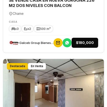
SE VENDE CASA EN NUEVA GORGONA 226
M2 DOS NIVELES CON BALCON
Chame
CASA
x3
x2
500 m²
$180,000
Galceb Group Bienes Raices
Destacada
En Venta