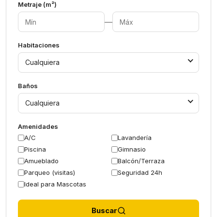
Metraje (m²)
—
Habitaciones
Cualquiera
Baños
Cualquiera
Amenidades
A/C
Lavandería
Piscina
Gimnasio
Amueblado
Balcón/Terraza
Parqueo (visitas)
Seguridad 24h
Ideal para Mascotas
Buscar