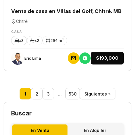
Venta de casa en Villas del Golf, Chitré. MB
Chitré
CASA
x3
x2
294 m²
$193,000
Eric Lima
1
2
3
…
530
Siguientes »
Buscar
En Venta
En Alquiler