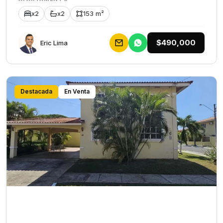
x2
x2
153 m²
$490,000
Eric Lima
Destacada
En Venta