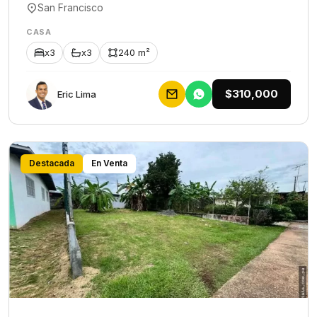
San Francisco
CASA
x3
x3
240 m²
$310,000
Eric Lima
Destacada
En Venta