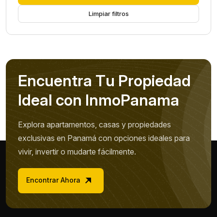
Limpiar filtros
E
n
c
u
e
n
t
r
a
T
u
P
r
o
p
i
e
d
a
d
I
d
e
a
l
c
o
n
I
n
m
o
P
a
n
a
m
a
Explora apartamentos, casas y propiedades
exclusivas en Panamá con opciones ideales para
vivir, invertir o mudarte fácilmente.
Encontrar Ahora