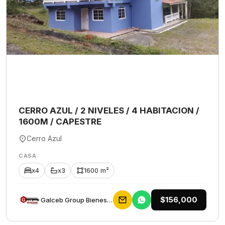
CERRO AZUL / 2 NIVELES / 4 HABITACION /
1600M / CAPESTRE
Cerro Azul
CASA
x4
x3
1600 m²
$156,000
Galceb Group Bienes Raices