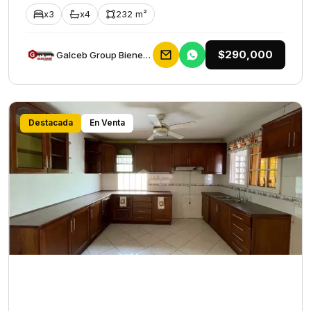
x3
x4
232 m²
$290,000
Galceb Group Bienes Raices
Destacada
En Venta