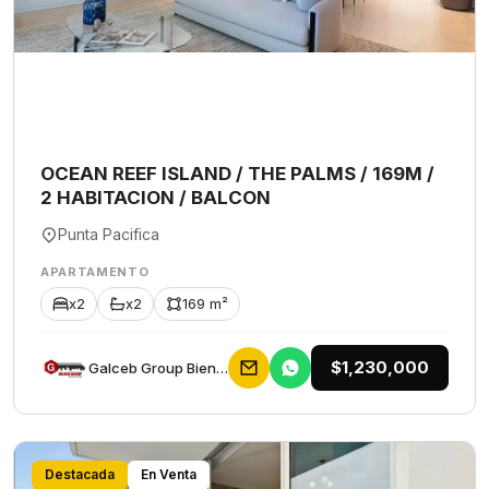
OCEAN REEF ISLAND / THE PALMS / 169M /
2 HABITACION / BALCON
Punta Pacifica
APARTAMENTO
x2
x2
169 m²
$1,230,000
Galceb Group Bienes Raices
Destacada
En Venta