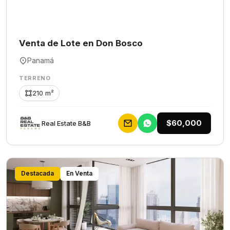
Venta de Lote en Don Bosco
Panamá
TERRENO
210 m²
$60,000
Rеаl Еstаtе В&В
Destacada
En Venta