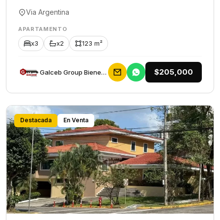
Via Argentina
APARTAMENTO
x3
x2
123 m²
$205,000
Galceb Group Bienes Raices
Destacada
En Venta