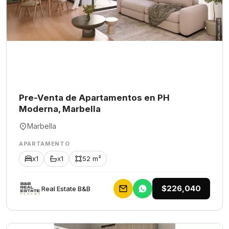
Pre-Venta de Apartamentos en PH
Moderna, Marbella
Marbella
APARTAMENTO
x1
x1
52 m²
$226,040
Rеаl Еstаtе В&В