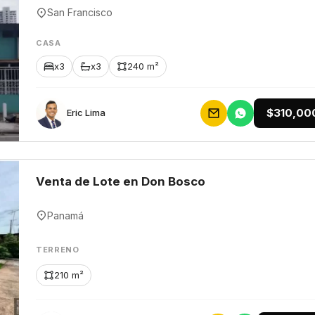
San Francisco
CASA
x3
x3
240 m²
$310,00
Eric Lima
Venta de Lote en Don Bosco
Panamá
TERRENO
210 m²