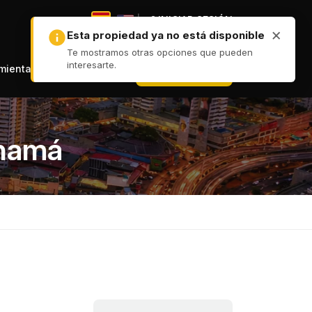
|
INICIAR SESIÓN
|
+ PUBLICAR
amientas
anamá