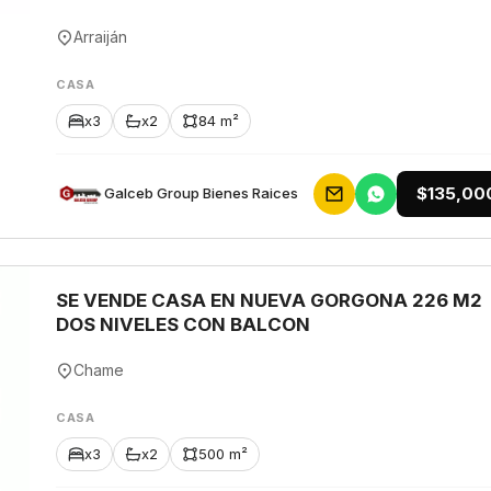
Arraiján
CASA
x3
x2
84 m²
$135,00
Galceb Group Bienes Raices
SE VENDE CASA EN NUEVA GORGONA 226 M2
DOS NIVELES CON BALCON
Chame
CASA
x3
x2
500 m²