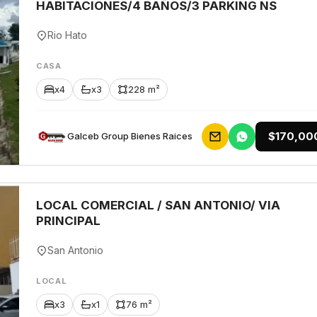
HABITACIONES/4 BAÑOS/3 PARKING NS
Rio Hato
CASA
x4
x3
228 m²
$170,00
Galceb Group Bienes Raices
LOCAL COMERCIAL / SAN ANTONIO/ VIA
PRINCIPAL
San Antonio
LOCAL
x3
x1
76 m²