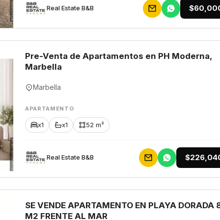
$60,00
Rеаl Еstаtе В&В
Pre-Venta de Apartamentos en PH Moderna,
Marbella
Marbella
APARTAMENTO
x1
x1
52 m²
$226,04
Rеаl Еstаtе В&В
SE VENDE APARTAMENTO EN PLAYA DORADA 
M2 FRENTE AL MAR