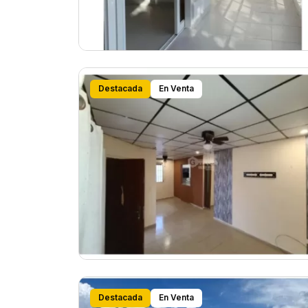
Destacada
En Venta
Destacada
En Venta