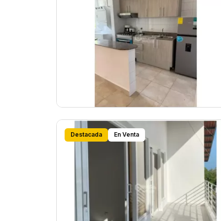
Destacada
En Venta