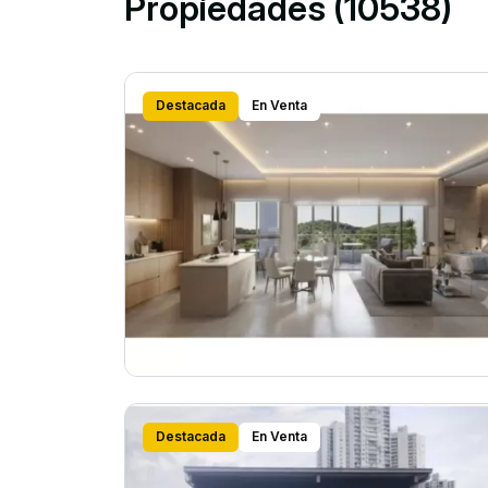
Propiedades (10538)
Destacada
En Venta
Destacada
En Venta