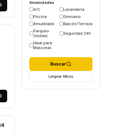
Amenidades
0
A/C
Lavandería
Piscina
Gimnasio
Amueblado
Balcón/Terraza
Parqueo
Seguridad 24h
(visitas)
Ideal para
Mascotas
Buscar
Limpiar filtros
0
84