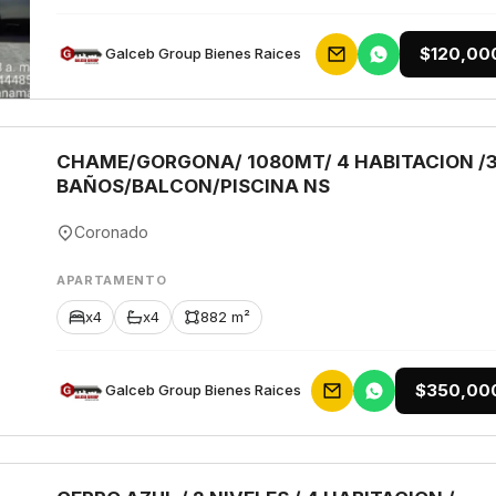
$120,00
Galceb Group Bienes Raices
CHAME/GORGONA/ 1080MT/ 4 HABITACION /
BAÑOS/BALCON/PISCINA NS
Coronado
APARTAMENTO
x4
x4
882 m²
$350,00
Galceb Group Bienes Raices