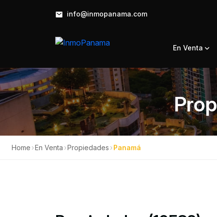
info@inmopanama.com
En Venta
Prop
Home
›
En Venta
›
Propiedades
›
Panamá