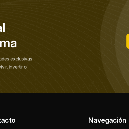
a
l
m
a
ades exclusivas
ir, invertir o
tacto
Navegación