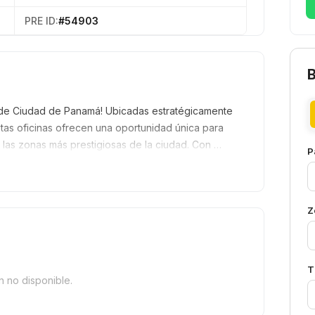
PRE ID:
#54903
ro de Ciudad de Panamá! Ubicadas estratégicamente
stas oficinas ofrecen una oportunidad única para
as zonas más prestigiosas de la ciudad. Con …
P
Z
T
n no disponible.