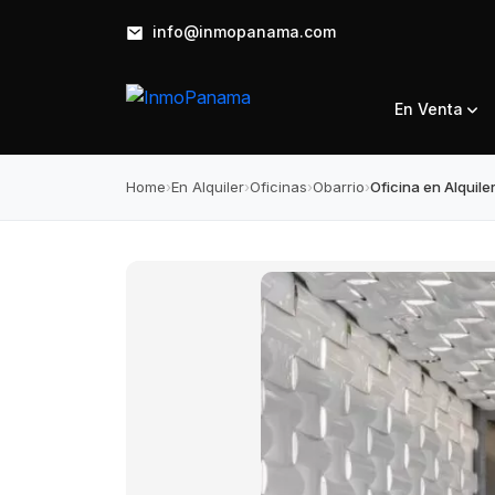
info@inmopanama.com
En Venta
Home
›
En Alquiler
›
Oficinas
›
Obarrio
›
Oficina en Alquile