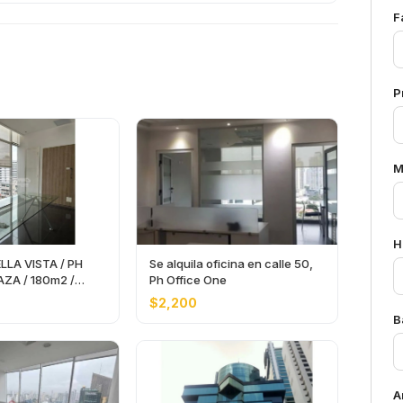
F
P
M
H
ELLA VISTA / PH
Se alquila oficina en calle 50,
ZA / 180m2 /
Ph Office One
$2,200
B
A