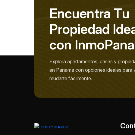
E
n
c
u
e
n
t
r
a
T
u
P
r
o
p
i
e
d
a
d
I
d
e
c
o
n
I
n
m
o
P
a
n
a
Explora apartamentos, casas y propied
en Panamá con opciones ideales para viv
mudarte fácilmente.
Con