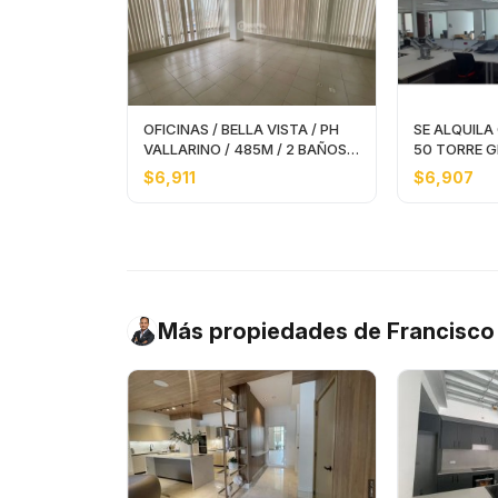
OFICINAS / BELLA VISTA / PH
SE ALQUILA
VALLARINO / 485M / 2 BAÑOS /
50 TORRE G
6 DIVISIONES
420M AMO
$6,911
$6,907
Más propiedades de Francisc