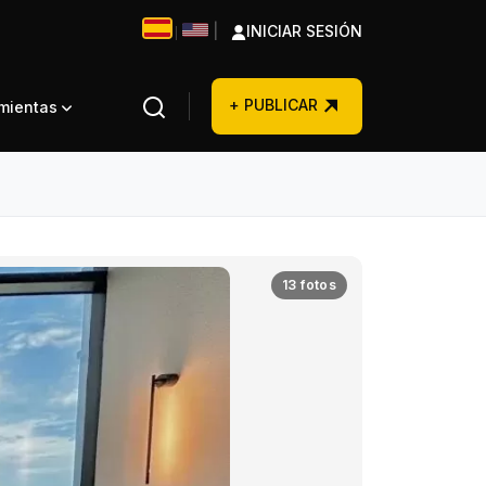
|
INICIAR SESIÓN
|
+ PUBLICAR
amientas
13 fotos