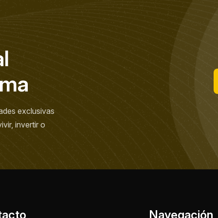
a
l
m
a
ades exclusivas
ir, invertir o
tacto
Navegación