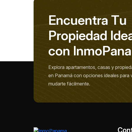
E
n
c
u
e
n
t
r
a
T
u
P
r
o
p
i
e
d
a
d
I
d
e
c
o
n
I
n
m
o
P
a
n
a
Explora apartamentos, casas y propied
en Panamá con opciones ideales para viv
mudarte fácilmente.
Con