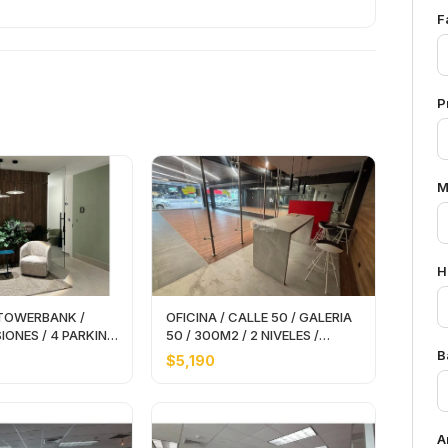
F
P
M
H
 TOWERBANK /
OFICINA / CALLE 50 / GALERIA
SIONES / 4 PARKING
50 / 300M2 / 2 NIVELES /
A
SOBRE VIA
B
$5,190
A