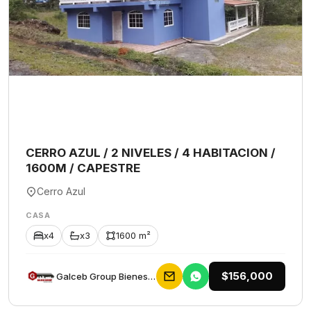
CERRO AZUL / 2 NIVELES / 4 HABITACION /
1600M / CAPESTRE
Cerro Azul
CASA
x4
x3
1600 m²
$156,000
Galceb Group Bienes Raices