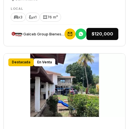
LOCAL
x3
x1
76 m²
$120,000
Galceb Group Bienes Raices
Destacada
En Venta