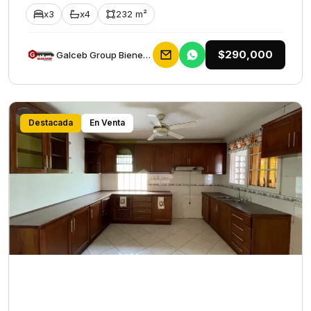
x3
x4
232 m²
$290,000
Galceb Group Bienes Raices
Destacada
En Venta