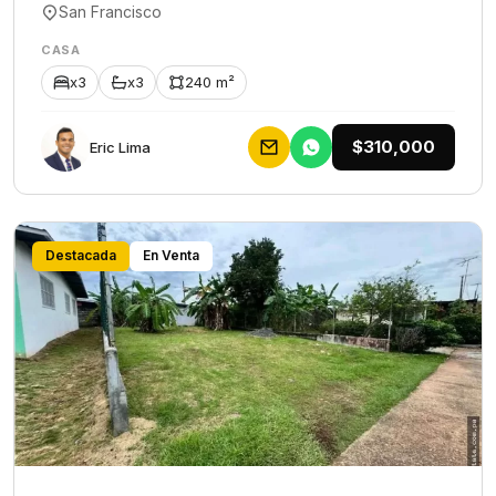
San Francisco
CASA
x3
x3
240 m²
$310,000
Eric Lima
Destacada
En Venta