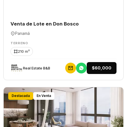
Venta de Lote en Don Bosco
Panamá
TERRENO
210 m²
$60,000
Rеаl Еstаtе В&В
Destacada
En Venta