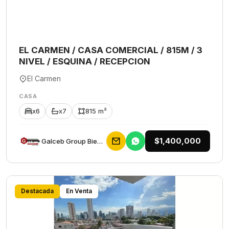
EL CARMEN / CASA COMERCIAL / 815M / 3
NIVEL / ESQUINA / RECEPCION
El Carmen
CASA
x6
x7
815 m²
$1,400,000
Galceb Group Bienes Raices
Destacada
En Venta