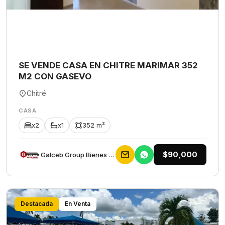
SE VENDE CASA EN CHITRE MARIMAR 352
M2 CON GASEVO
Chitré
CASA
x2
x1
352 m²
$90,000
Galceb Group Bienes Raices
Destacada
En Venta