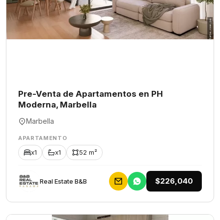
Pre-Venta de Apartamentos en PH
Moderna, Marbella
Marbella
APARTAMENTO
x1
x1
52 m²
$226,040
Rеаl Еstаtе В&В