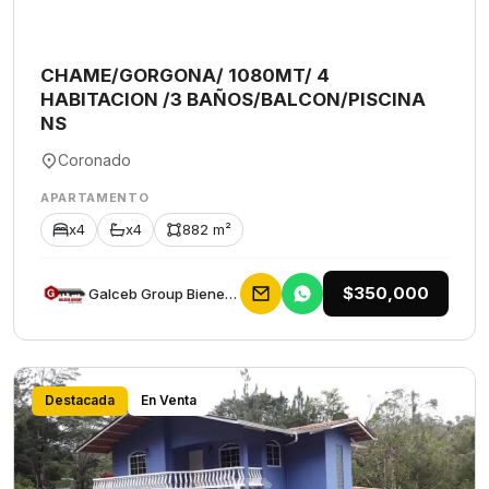
CHAME/GORGONA/ 1080MT/ 4
HABITACION /3 BAÑOS/BALCON/PISCINA
NS
Coronado
APARTAMENTO
x4
x4
882 m²
$350,000
Galceb Group Bienes Raices
Destacada
En Venta