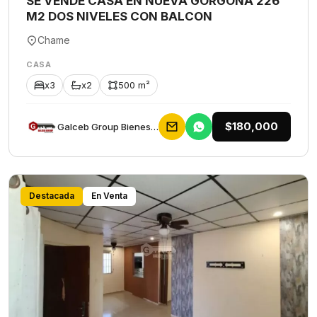
SE VENDE CASA EN NUEVA GORGONA 226
M2 DOS NIVELES CON BALCON
Chame
CASA
x3
x2
500 m²
$180,000
Galceb Group Bienes Raices
Destacada
En Venta