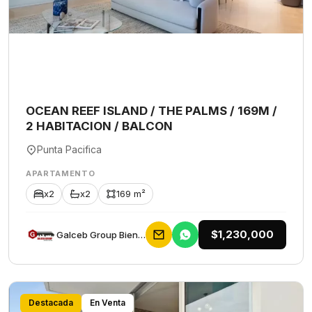
OCEAN REEF ISLAND / THE PALMS / 169M /
2 HABITACION / BALCON
Punta Pacifica
APARTAMENTO
x2
x2
169 m²
$1,230,000
Galceb Group Bienes Raices
Destacada
En Venta