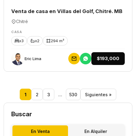
Venta de casa en Villas del Golf, Chitré. MB
Chitré
CASA
x3
x2
294 m²
$193,000
Eric Lima
1
2
3
…
530
Siguientes »
Buscar
En Venta
En Alquiler