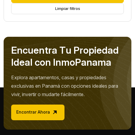
Limpiar filtros
E
n
c
u
e
n
t
r
a
T
u
P
r
o
p
i
e
d
a
d
I
d
e
a
l
c
o
n
I
n
m
o
P
a
n
a
m
a
Explora apartamentos, casas y propiedades
exclusivas en Panamá con opciones ideales para
vivir, invertir o mudarte fácilmente.
Encontrar Ahora