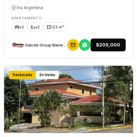
Via Argentina
APARTAMENTO
x3
x2
123 m²
$205,000
Galceb Group Bienes Raices
Destacada
En Venta