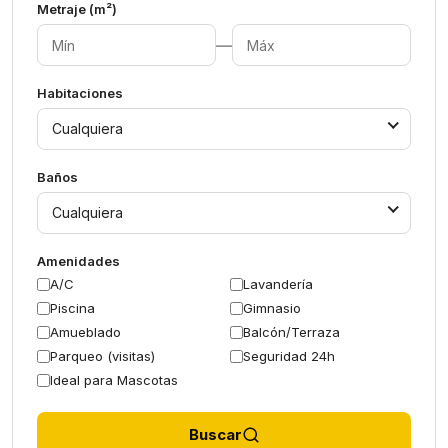
Metraje (m²)
—
Habitaciones
Cualquiera
Baños
Cualquiera
Amenidades
A/C
Lavandería
Piscina
Gimnasio
Amueblado
Balcón/Terraza
Parqueo (visitas)
Seguridad 24h
Ideal para Mascotas
Buscar