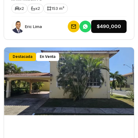
x2
x2
153 m²
$490,000
Eric Lima
Destacada
En Venta