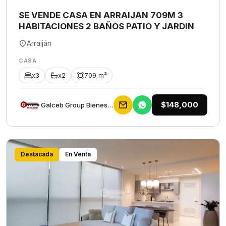
SE VENDE CASA EN ARRAIJAN 709M 3
HABITACIONES 2 BAÑOS PATIO Y JARDIN
Arraiján
CASA
x3
x2
709 m²
$148,000
Galceb Group Bienes Raices
Destacada
En Venta