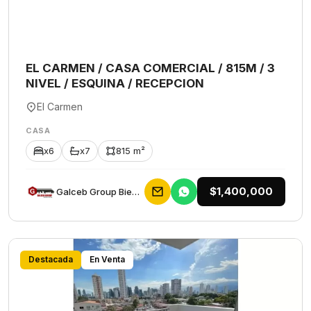
EL CARMEN / CASA COMERCIAL / 815M / 3
NIVEL / ESQUINA / RECEPCION
El Carmen
CASA
x6
x7
815 m²
$1,400,000
Galceb Group Bienes Raices
Destacada
En Venta