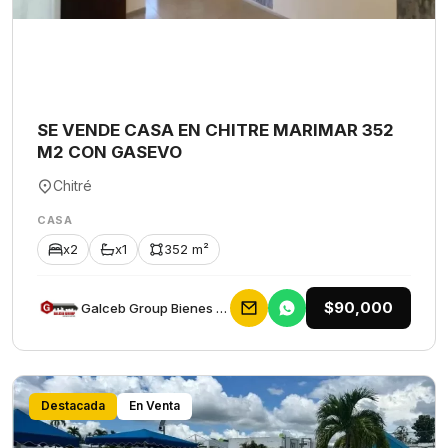
SE VENDE CASA EN CHITRE MARIMAR 352
M2 CON GASEVO
Chitré
CASA
x2
x1
352 m²
$90,000
Galceb Group Bienes Raices
Destacada
En Venta