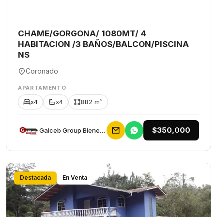
CHAME/GORGONA/ 1080MT/ 4
HABITACION /3 BAÑOS/BALCON/PISCINA
NS
Coronado
APARTAMENTO
x4
x4
882 m²
$350,000
Galceb Group Bienes Raices
Destacada
En Venta