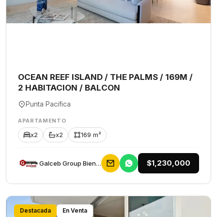
OCEAN REEF ISLAND / THE PALMS / 169M /
2 HABITACION / BALCON
Punta Pacifica
APARTAMENTO
x2
x2
169 m²
$1,230,000
Galceb Group Bienes Raices
Destacada
En Venta