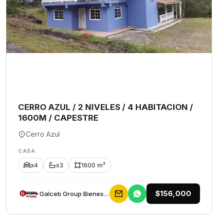
CERRO AZUL / 2 NIVELES / 4 HABITACION /
1600M / CAPESTRE
Cerro Azul
CASA
x4
x3
1600 m²
$156,000
Galceb Group Bienes Raices