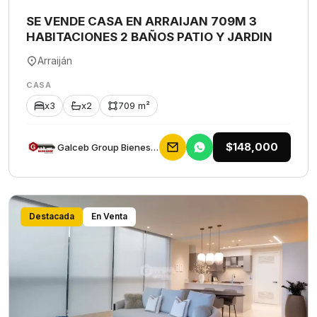
SE VENDE CASA EN ARRAIJAN 709M 3
HABITACIONES 2 BAÑOS PATIO Y JARDIN
Arraiján
CASA
x3
x2
709 m²
$148,000
Galceb Group Bienes Raices
Destacada
En Venta