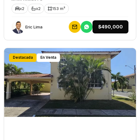
x2
x2
153 m²
$490,000
Eric Lima
Destacada
En Venta