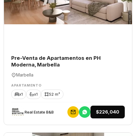
Pre-Venta de Apartamentos en PH
Moderna, Marbella
Marbella
APARTAMENTO
x1
x1
52 m²
$226,040
Rеаl Еstаtе В&В