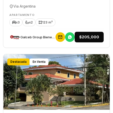
Via Argentina
APARTAMENTO
x3
x2
123 m²
$205,000
Galceb Group Bienes Raices
Destacada
En Venta