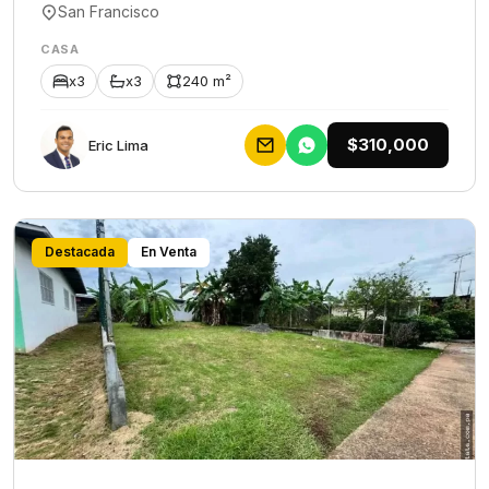
San Francisco
CASA
x3
x3
240 m²
$310,000
Eric Lima
Destacada
En Venta