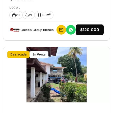
LOCAL
x3
x1
76 m²
$120,000
Galceb Group Bienes Raices
Destacada
En Venta