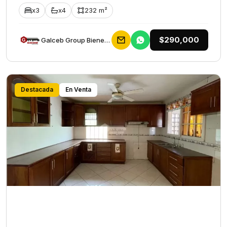
x3
x4
232 m²
$290,000
Galceb Group Bienes Raices
Destacada
En Venta