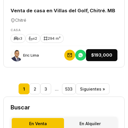
Venta de casa en Villas del Golf, Chitré. MB
Chitré
CASA
x3
x2
294 m²
$193,000
Eric Lima
1
2
3
…
533
Siguientes »
Buscar
En Venta
En Alquiler