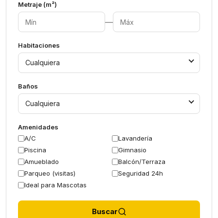
Metraje (m²)
—
Habitaciones
Cualquiera
Baños
Cualquiera
Amenidades
A/C
Lavandería
Piscina
Gimnasio
Amueblado
Balcón/Terraza
Parqueo (visitas)
Seguridad 24h
Ideal para Mascotas
Buscar