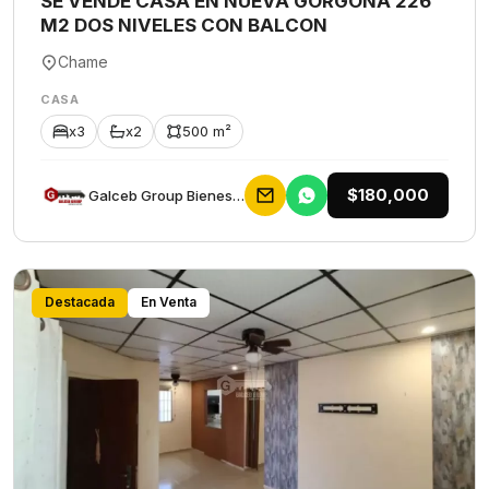
SE VENDE CASA EN NUEVA GORGONA 226
M2 DOS NIVELES CON BALCON
Chame
CASA
x3
x2
500 m²
$180,000
Galceb Group Bienes Raices
Destacada
En Venta