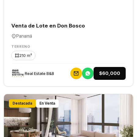
Venta de Lote en Don Bosco
Panamá
TERRENO
210 m²
$60,000
Rеаl Еstаtе В&В
Destacada
En Venta