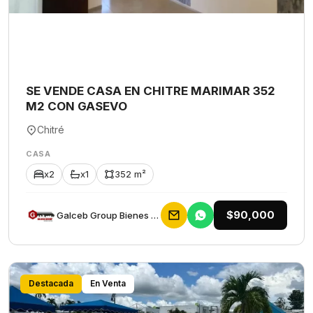
SE VENDE CASA EN CHITRE MARIMAR 352
M2 CON GASEVO
Chitré
CASA
x2
x1
352 m²
$90,000
Galceb Group Bienes Raices
Destacada
En Venta