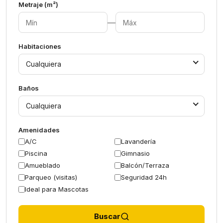
Metraje (m²)
—
Habitaciones
Cualquiera
Baños
Cualquiera
Amenidades
A/C
Lavandería
Piscina
Gimnasio
Amueblado
Balcón/Terraza
Parqueo (visitas)
Seguridad 24h
Ideal para Mascotas
Buscar