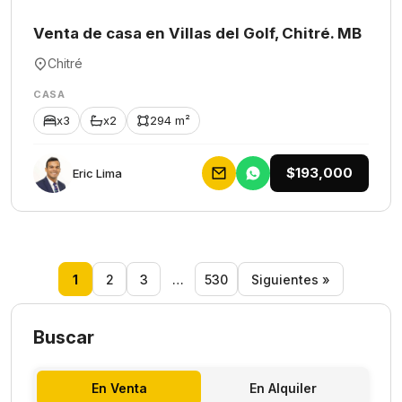
Venta de casa en Villas del Golf, Chitré. MB
Chitré
CASA
x3
x2
294 m²
$193,000
Eric Lima
1
2
3
…
530
Siguientes »
Buscar
En Venta
En Alquiler