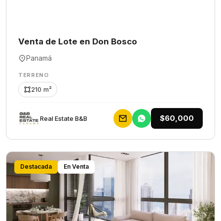
Venta de Lote en Don Bosco
Panamá
TERRENO
210 m²
$60,000
Rеаl Еstаtе В&В
Destacada
En Venta