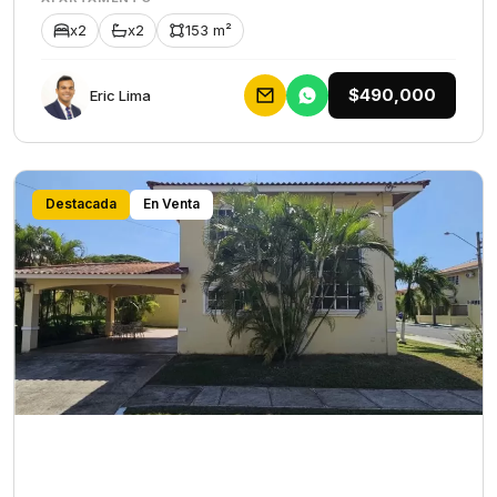
x2
x2
153 m²
$490,000
Eric Lima
Destacada
En Venta