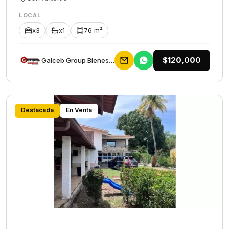
LOCAL
x3
x1
76 m²
$120,000
Galceb Group Bienes Raices
Destacada
En Venta