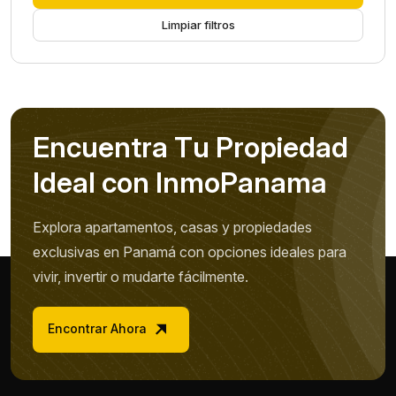
Limpiar filtros
E
n
c
u
e
n
t
r
a
T
u
P
r
o
p
i
e
d
a
d
I
d
e
a
l
c
o
n
I
n
m
o
P
a
n
a
m
a
Explora apartamentos, casas y propiedades
exclusivas en Panamá con opciones ideales para
vivir, invertir o mudarte fácilmente.
Encontrar Ahora