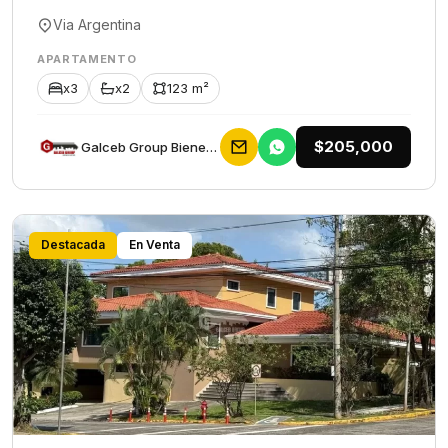
Via Argentina
APARTAMENTO
x3
x2
123 m²
$205,000
Galceb Group Bienes Raices
Destacada
En Venta