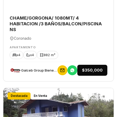
CHAME/GORGONA/ 1080MT/ 4
HABITACION /3 BAÑOS/BALCON/PISCINA
NS
Coronado
APARTAMENTO
x4
x4
882 m²
$350,000
Galceb Group Bienes Raices
Destacada
En Venta