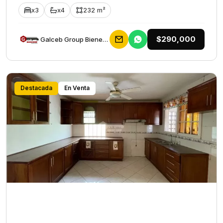
x3
x4
232 m²
$290,000
Galceb Group Bienes Raices
Destacada
En Venta