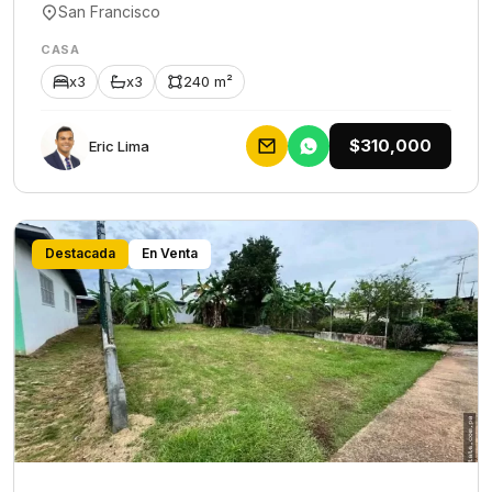
San Francisco
CASA
x3
x3
240 m²
$310,000
Eric Lima
Destacada
En Venta