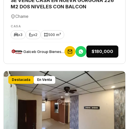
SE VENDE CASA EN NUEVA GORGONA 226
M2 DOS NIVELES CON BALCON
Chame
CASA
x3
x2
500 m²
$180,000
Galceb Group Bienes Raices
Destacada
En Venta