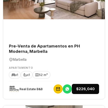
Pre-Venta de Apartamentos en PH
Moderna, Marbella
Marbella
APARTAMENTO
x1
x1
52 m²
$226,040
Rеаl Еstаtе В&В