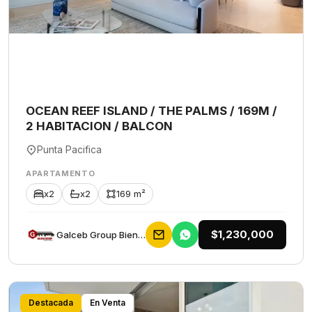
OCEAN REEF ISLAND / THE PALMS / 169M /
2 HABITACION / BALCON
Punta Pacifica
APARTAMENTO
x2
x2
169 m²
$1,230,000
Galceb Group Bienes Raices
Destacada
En Venta