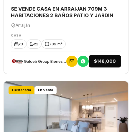
SE VENDE CASA EN ARRAIJAN 709M 3
HABITACIONES 2 BAÑOS PATIO Y JARDIN
Arraiján
CASA
x3
x2
709 m²
$148,000
Galceb Group Bienes Raices
Destacada
En Venta