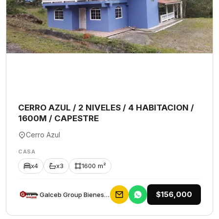
CERRO AZUL / 2 NIVELES / 4 HABITACION /
1600M / CAPESTRE
Cerro Azul
CASA
x4
x3
1600 m²
$156,000
Galceb Group Bienes Raices