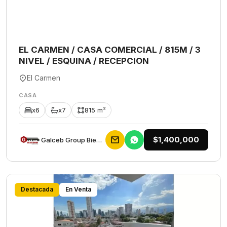
EL CARMEN / CASA COMERCIAL / 815M / 3
NIVEL / ESQUINA / RECEPCION
El Carmen
CASA
x6
x7
815 m²
$1,400,000
Galceb Group Bienes Raices
Destacada
En Venta