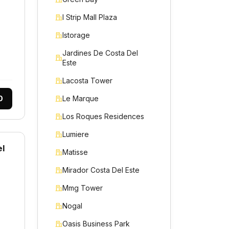
I Strip Mall Plaza
Istorage
Jardines De Costa Del
Este
Lacosta Tower
0
Le Marque
Los Roques Residences
Lumiere
el
Matisse
Mirador Costa Del Este
Mmg Tower
Nogal
Oasis Business Park