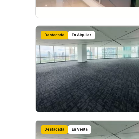
Destacada
En Alquiler
Destacada
En Venta