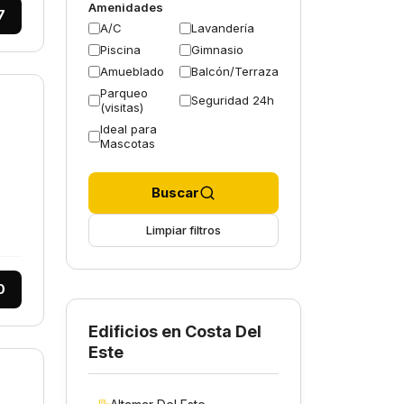
Amenidades
7
A/C
Lavandería
Piscina
Gimnasio
Amueblado
Balcón/Terraza
Parqueo
Seguridad 24h
(visitas)
Ideal para
Mascotas
Buscar
Limpiar filtros
0
Edificios en Costa Del
Este