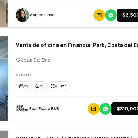
$6,50
Mónica Gasa
Venta de oficina en Financial Park, Costa del E
Costa Del Este
OFICINA
x3
x1
96 m²
$310,00
Rеаl Еstаtе В&В