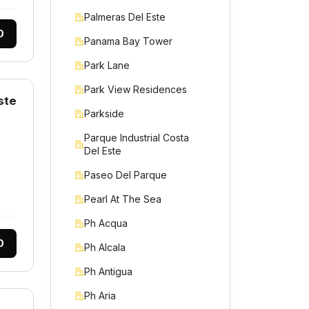
Palmeras Del Este
0
Panama Bay Tower
Park Lane
Park View Residences
ste
Parkside
Parque Industrial Costa
Del Este
Paseo Del Parque
Pearl At The Sea
Ph Acqua
0
Ph Alcala
Ph Antigua
Ph Aria