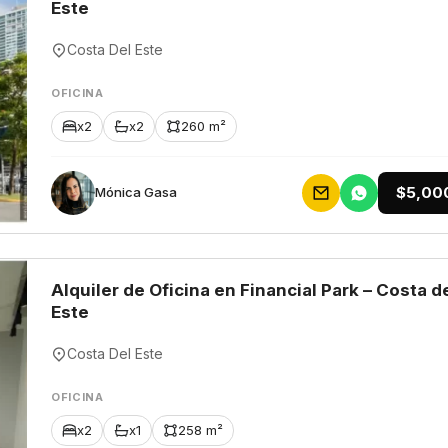
Este
Costa Del Este
OFICINA
x2
x2
260 m²
$5,00
Mónica Gasa
Alquiler de Oficina en Financial Park – Costa d
Este
Costa Del Este
OFICINA
x2
x1
258 m²