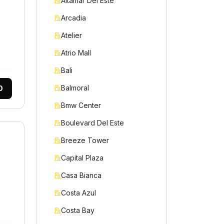
Altamar Del Este
Arcadia
Atelier
Atrio Mall
Bali
0
Balmoral
Bmw Center
Boulevard Del Este
Breeze Tower
Capital Plaza
Casa Bianca
Costa Azul
Costa Bay