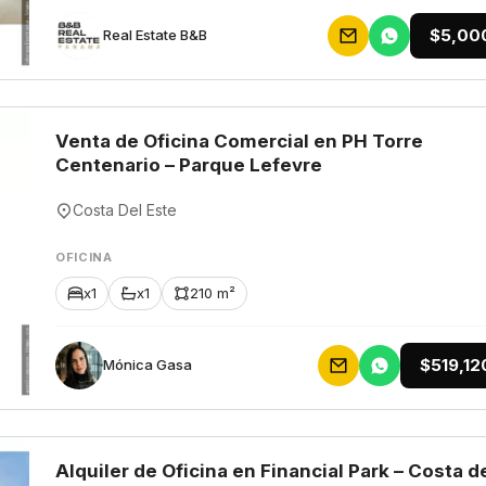
$5,00
Rеаl Еstаtе В&В
Venta de Oficina Comercial en PH Torre
Centenario – Parque Lefevre
Costa Del Este
OFICINA
x1
x1
210 m²
$519,12
Mónica Gasa
Alquiler de Oficina en Financial Park – Costa d