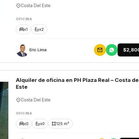
Costa Del Este
OFICINA
x1
x2
$2,80
Eric Lima
Alquiler de oficina en PH Plaza Real – Costa de
Este
Costa Del Este
OFICINA
x0
x0
125 m²