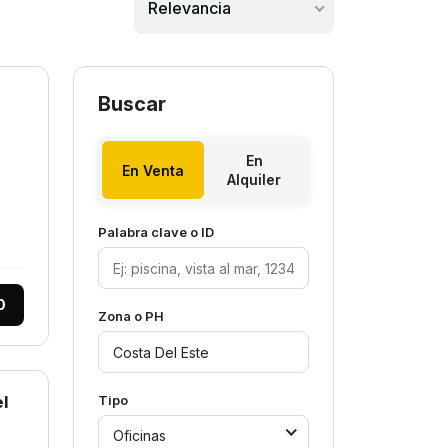
Relevancia
Buscar
En
En Venta
Alquiler
Palabra clave o ID
0
Zona o PH
el
Tipo
Oficinas