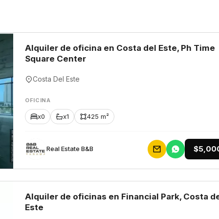
Alquiler de oficina en Costa del Este, Ph Time
Square Center
Costa Del Este
OFICINA
x0
x1
425 m²
$5,00
Rеаl Еstаtе В&В
Alquiler de oficinas en Financial Park, Costa d
Este