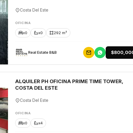
Costa Del Este
OFICINA
x0
x0
292 m²
$800,00
Rеаl Еstаtе В&В
ALQUILER PH OFICINA PRIME TIME TOWER,
COSTA DEL ESTE
Costa Del Este
OFICINA
x0
x4