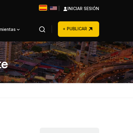
|
INICIAR SESIÓN
|
+ PUBLICAR
amientas
te