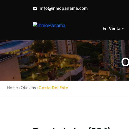
info@inmopanama.com
En Venta
O
Home
›
Oficinas
›
Costa Del Este