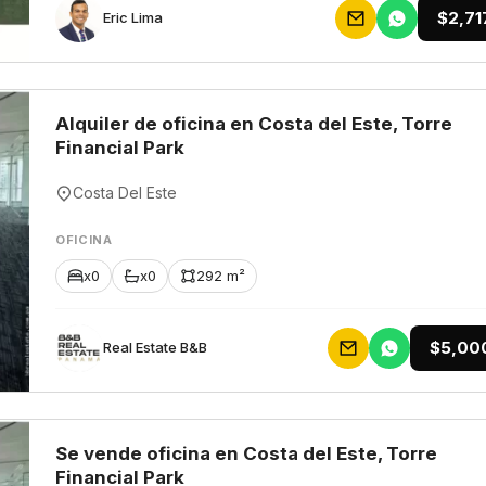
$2,71
Eric Lima
Alquiler de oficina en Costa del Este, Torre
Financial Park
Costa Del Este
OFICINA
x0
x0
292 m²
$5,00
Rеаl Еstаtе В&В
Se vende oficina en Costa del Este, Torre
Financial Park