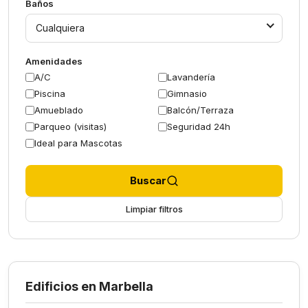
Baños
Cualquiera
Amenidades
A/C
Lavandería
Piscina
Gimnasio
Amueblado
Balcón/Terraza
Parqueo (visitas)
Seguridad 24h
Ideal para Mascotas
Buscar
Limpiar filtros
Edificios en Marbella