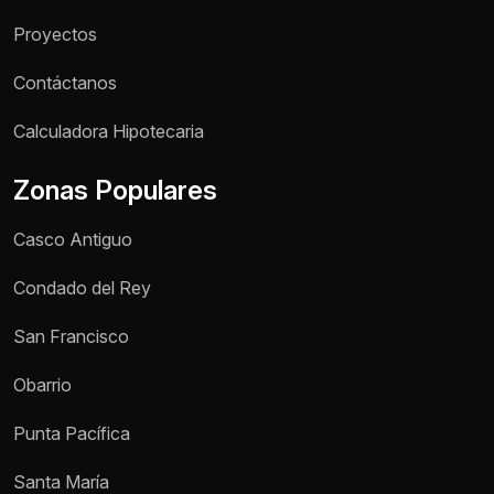
Proyectos
Contáctanos
Nombre *
Calculadora Hipotecaria
Zonas Populares
Teléfono / WhatsApp *
Casco Antiguo
Motivo de consulta *
Condado del Rey
Selecciona una opción
San Francisco
Mensaje *
Obarrio
Punta Pacífica
Enviar mensaje
Santa María