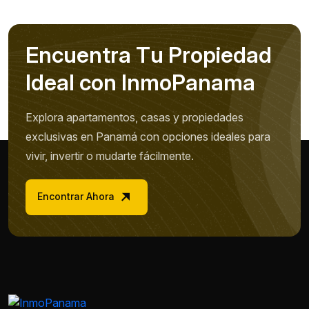
E
n
c
u
e
n
t
r
a
T
u
P
r
o
p
i
e
d
a
d
I
d
e
a
l
c
o
n
I
n
m
o
P
a
n
a
m
a
Explora apartamentos, casas y propiedades
exclusivas en Panamá con opciones ideales para
vivir, invertir o mudarte fácilmente.
Encontrar Ahora