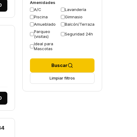
Amenidades
0
A/C
Lavandería
Piscina
Gimnasio
Amueblado
Balcón/Terraza
Parqueo
Seguridad 24h
(visitas)
Ideal para
Mascotas
Buscar
Limpiar filtros
0
84