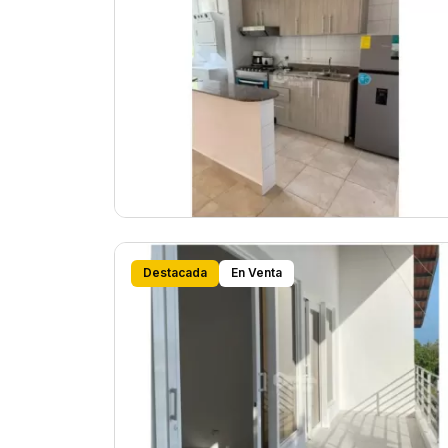
Destacada
En Venta