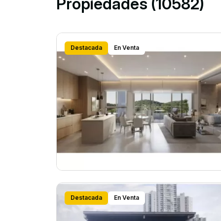
Propiedades (10582)
Destacada
En Venta
Destacada
En Venta