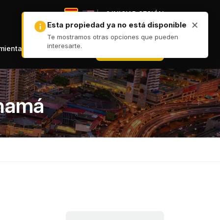
|
INICIAR SESIÓN
|
+ PUBLICAR
amientas
anamá