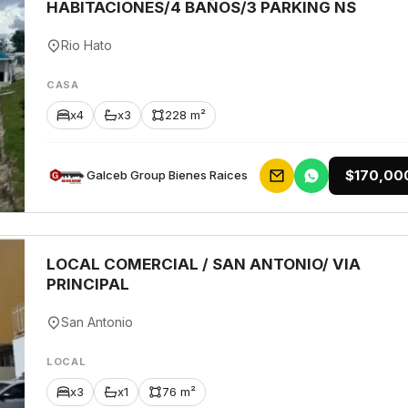
HABITACIONES/4 BAÑOS/3 PARKING NS
Rio Hato
CASA
x4
x3
228 m²
$170,00
Galceb Group Bienes Raices
LOCAL COMERCIAL / SAN ANTONIO/ VIA
PRINCIPAL
San Antonio
LOCAL
x3
x1
76 m²