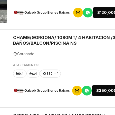
$120,00
Galceb Group Bienes Raices
CHAME/GORGONA/ 1080MT/ 4 HABITACION /
BAÑOS/BALCON/PISCINA NS
Coronado
APARTAMENTO
x4
x4
882 m²
$350,00
Galceb Group Bienes Raices