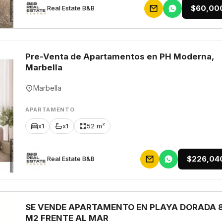
$60,00
Rеаl Еstаtе В&В
Pre-Venta de Apartamentos en PH Moderna,
Marbella
Marbella
APARTAMENTO
x1
x1
52 m²
$226,04
Rеаl Еstаtе В&В
SE VENDE APARTAMENTO EN PLAYA DORADA 
M2 FRENTE AL MAR