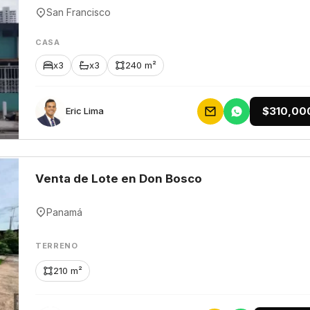
San Francisco
CASA
x3
x3
240 m²
$310,00
Eric Lima
Venta de Lote en Don Bosco
Panamá
TERRENO
210 m²