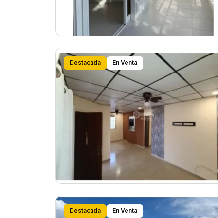
Destacada
En Venta
Destacada
En Venta