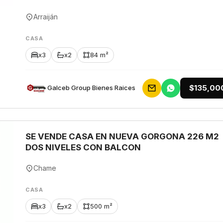
Arraiján
CASA
x3
x2
84 m²
$135,00
Galceb Group Bienes Raices
SE VENDE CASA EN NUEVA GORGONA 226 M2
DOS NIVELES CON BALCON
Chame
CASA
x3
x2
500 m²