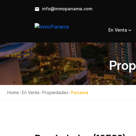
info@inmopanama.com
En Venta
Prop
Home
›
En Venta
›
Propiedades
›
Panamá