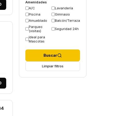
Amenidades
0
A/C
Lavandería
Piscina
Gimnasio
Amueblado
Balcón/Terraza
Parqueo
Seguridad 24h
(visitas)
Ideal para
Mascotas
Buscar
Limpiar filtros
0
84