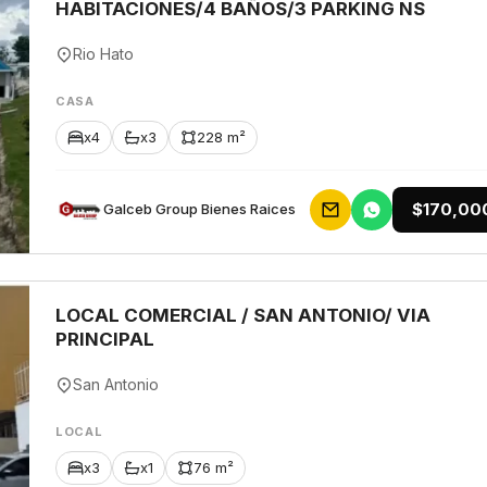
HABITACIONES/4 BAÑOS/3 PARKING NS
Rio Hato
CASA
x4
x3
228 m²
$170,00
Galceb Group Bienes Raices
LOCAL COMERCIAL / SAN ANTONIO/ VIA
PRINCIPAL
San Antonio
LOCAL
x3
x1
76 m²