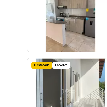
Destacada
En Venta