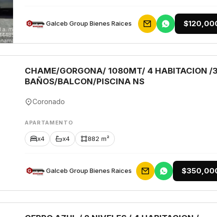
$120,00
Galceb Group Bienes Raices
CHAME/GORGONA/ 1080MT/ 4 HABITACION /
BAÑOS/BALCON/PISCINA NS
Coronado
APARTAMENTO
x4
x4
882 m²
$350,00
Galceb Group Bienes Raices