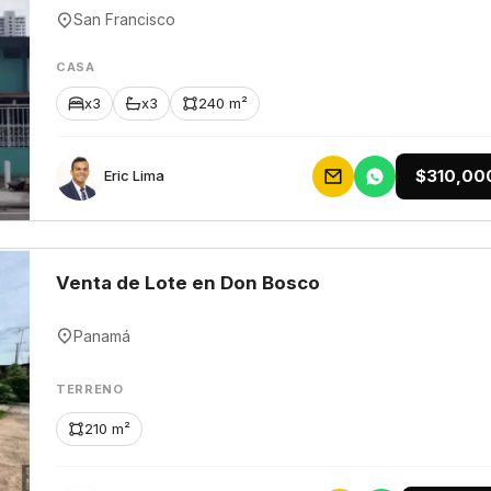
San Francisco
CASA
x3
x3
240 m²
$310,00
Eric Lima
Venta de Lote en Don Bosco
Panamá
TERRENO
210 m²