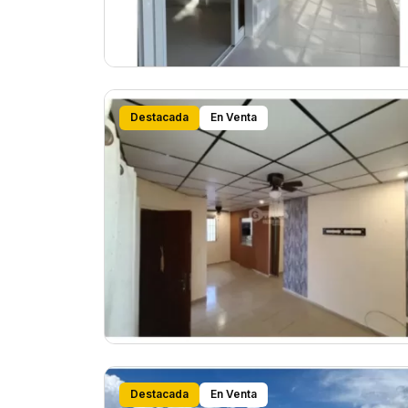
Destacada
En Venta
Destacada
En Venta