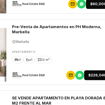
$60,00
Rеаl Еstаtе В&В
Pre-Venta de Apartamentos en PH Moderna,
Marbella
Marbella
APARTAMENTO
x1
x1
52 m²
$226,04
Rеаl Еstаtе В&В
SE VENDE APARTAMENTO EN PLAYA DORADA 
M2 FRENTE AL MAR