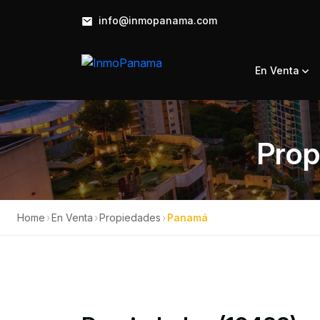
info@inmopanama.com
En Venta
Prop
Home
›
En Venta
›
Propiedades
›
Panamá