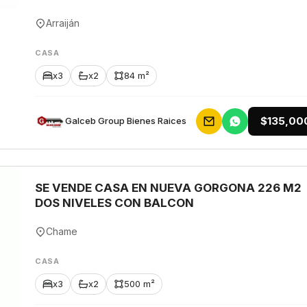
Arraiján
CASA
x3
x2
84 m²
$135,00
Galceb Group Bienes Raices
SE VENDE CASA EN NUEVA GORGONA 226 M2
DOS NIVELES CON BALCON
Chame
CASA
x3
x2
500 m²