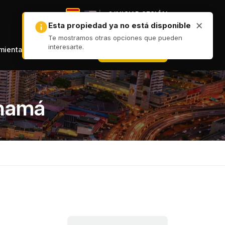
|
INICIAR SESIÓN
|
+ PUBLICAR
amientas
anamá