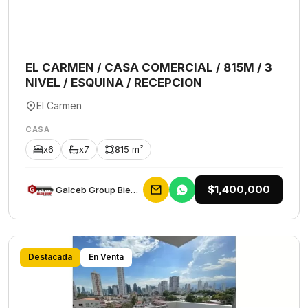
EL CARMEN / CASA COMERCIAL / 815M / 3
NIVEL / ESQUINA / RECEPCION
El Carmen
CASA
x6
x7
815 m²
$1,400,000
Galceb Group Bienes Raices
Destacada
En Venta