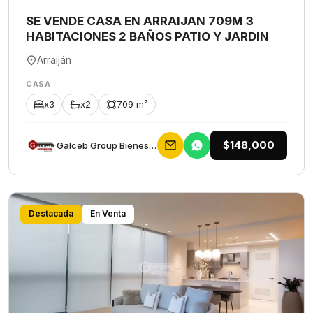
SE VENDE CASA EN ARRAIJAN 709M 3
HABITACIONES 2 BAÑOS PATIO Y JARDIN
Arraiján
CASA
x3
x2
709 m²
$148,000
Galceb Group Bienes Raices
Destacada
En Venta