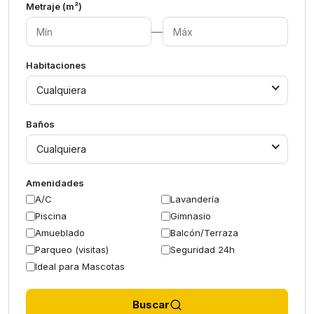
Metraje (m²)
—
Habitaciones
Cualquiera
Baños
Cualquiera
Amenidades
A/C
Lavandería
Piscina
Gimnasio
Amueblado
Balcón/Terraza
Parqueo (visitas)
Seguridad 24h
Ideal para Mascotas
Buscar