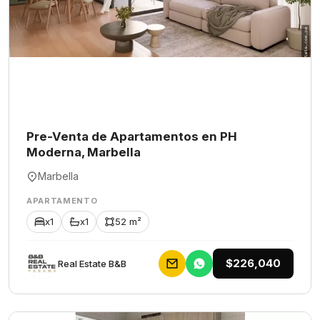
Pre-Venta de Apartamentos en PH
Moderna, Marbella
Marbella
APARTAMENTO
x1
x1
52 m²
$226,040
Rеаl Еstаtе В&В