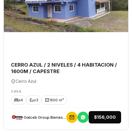
CERRO AZUL / 2 NIVELES / 4 HABITACION /
1600M / CAPESTRE
Cerro Azul
CASA
x4
x3
1600 m²
$156,000
Galceb Group Bienes Raices