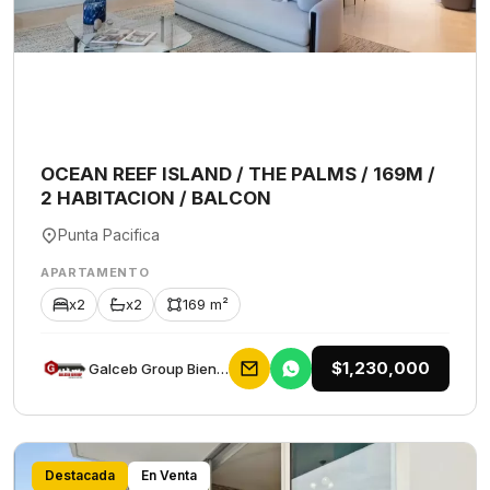
OCEAN REEF ISLAND / THE PALMS / 169M /
2 HABITACION / BALCON
Punta Pacifica
APARTAMENTO
x2
x2
169 m²
$1,230,000
Galceb Group Bienes Raices
Destacada
En Venta