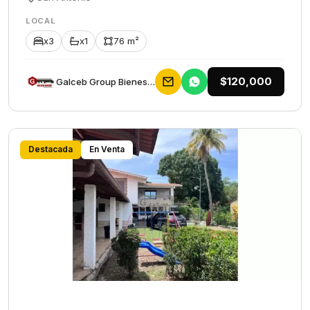
LOCAL
x3
x1
76 m²
$120,000
Galceb Group Bienes Raices
Destacada
En Venta