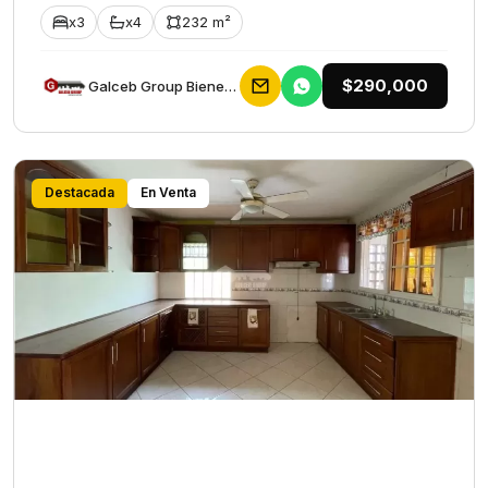
x3
x4
232 m²
$290,000
Galceb Group Bienes Raices
Destacada
En Venta