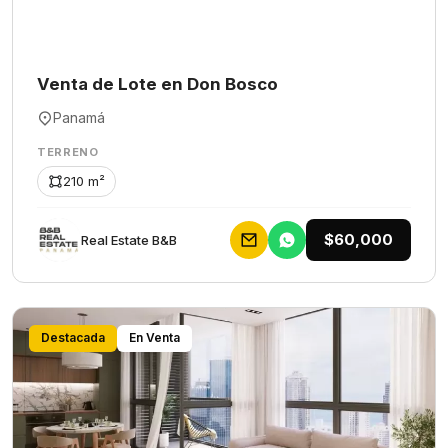
Venta de Lote en Don Bosco
Panamá
TERRENO
210 m²
$60,000
Rеаl Еstаtе В&В
Destacada
En Venta