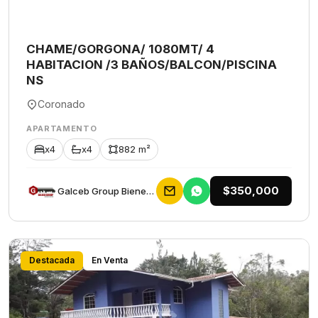
CHAME/GORGONA/ 1080MT/ 4
HABITACION /3 BAÑOS/BALCON/PISCINA
NS
Coronado
APARTAMENTO
x4
x4
882 m²
$350,000
Galceb Group Bienes Raices
Destacada
En Venta