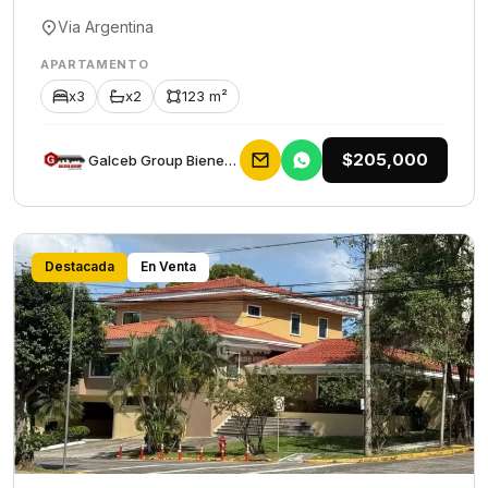
Via Argentina
APARTAMENTO
x3
x2
123 m²
$205,000
Galceb Group Bienes Raices
Destacada
En Venta