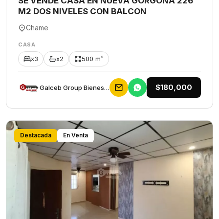
SE VENDE CASA EN NUEVA GORGONA 226
M2 DOS NIVELES CON BALCON
Chame
CASA
x3
x2
500 m²
$180,000
Galceb Group Bienes Raices
Destacada
En Venta