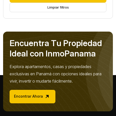
Limpiar filtros
E
n
c
u
e
n
t
r
a
T
u
P
r
o
p
i
e
d
a
d
I
d
e
a
l
c
o
n
I
n
m
o
P
a
n
a
m
a
Explora apartamentos, casas y propiedades
exclusivas en Panamá con opciones ideales para
vivir, invertir o mudarte fácilmente.
Encontrar Ahora