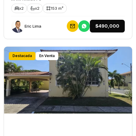
x2
x2
153 m²
$490,000
Eric Lima
Destacada
En Venta