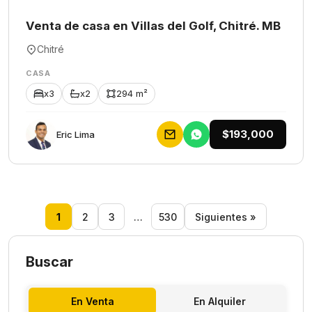
Venta de casa en Villas del Golf, Chitré. MB
Chitré
CASA
x3
x2
294 m²
$193,000
Eric Lima
1
2
3
…
530
Siguientes »
Buscar
En Venta
En Alquiler