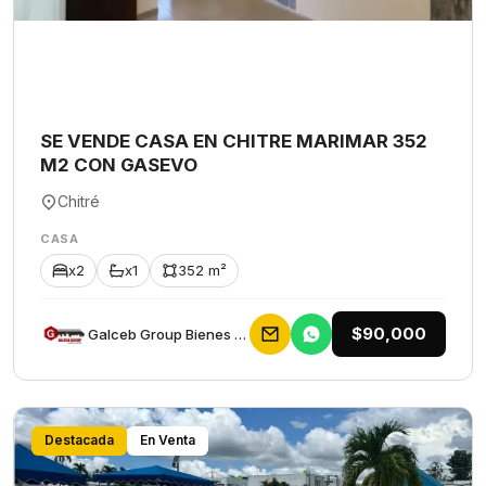
SE VENDE CASA EN CHITRE MARIMAR 352
M2 CON GASEVO
Chitré
CASA
x2
x1
352 m²
$90,000
Galceb Group Bienes Raices
Destacada
En Venta