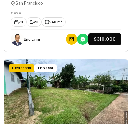
San Francisco
CASA
x3
x3
240 m²
$310,000
Eric Lima
Destacada
En Venta