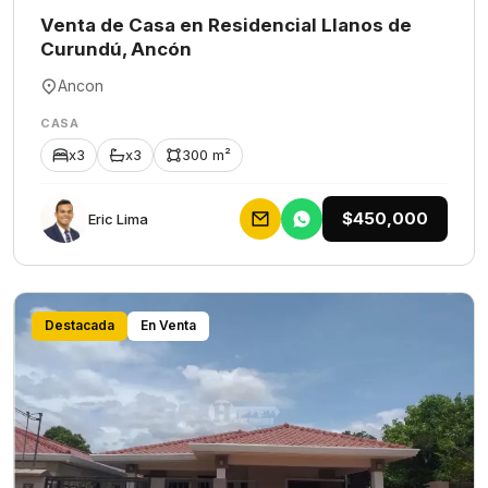
Venta de Casa en Residencial Llanos de
Curundú, Ancón
Ancon
CASA
x3
x3
300 m²
$450,000
Eric Lima
Destacada
En Venta