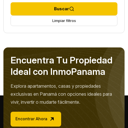
Buscar
Limpiar filtros
E
n
c
u
e
n
t
r
a
T
u
P
r
o
p
i
e
d
a
d
I
d
e
a
l
c
o
n
I
n
m
o
P
a
n
a
m
a
Explora apartamentos, casas y propiedades
exclusivas en Panamá con opciones ideales para
vivir, invertir o mudarte fácilmente.
Encontrar Ahora