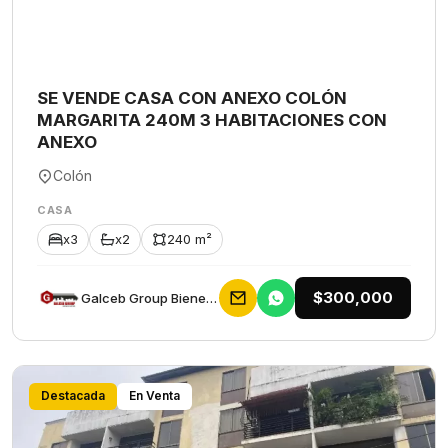
SE VENDE CASA CON ANEXO COLÓN
MARGARITA 240M 3 HABITACIONES CON
ANEXO
Colón
CASA
x3
x2
240 m²
$300,000
Galceb Group Bienes Raices
Destacada
En Venta