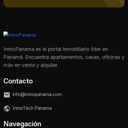
InmoPanama es el portal inmobiliario líder en
Panamá. Encuentra apartamentos, casas, oficinas y
más en venta y alquiler.
Contacto
info@inmopanama.com
InmoTech Panama
Nombre *
Navegación
Teléfono / WhatsApp *