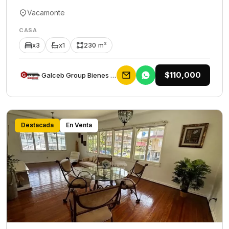
Vacamonte
CASA
x3
x1
230 m²
$110,000
Galceb Group Bienes Raices
Destacada
En Venta