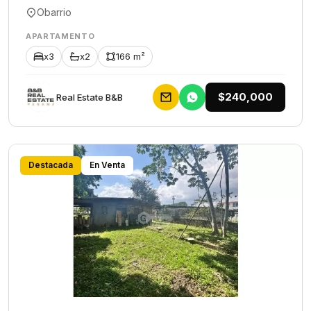
Obarrio
APARTAMENTO
x3
x2
166 m²
$240,000
Rеаl Еstаtе В&В
Destacada
En Venta