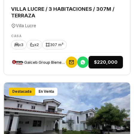
VILLA LUCRE / 3 HABITACIONES / 307M /
TERRAZA
Villa Lucre
CASA
x3
x2
307 m²
$220,000
Galceb Group Bienes Raices
Destacada
En Venta