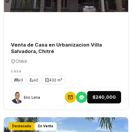
Venta de Casa en Urbanizacion Villa
Salvadora, Chitré
Chitré
CASA
x3
x2
432 m²
$240,000
Eric Lima
Destacada
En Venta