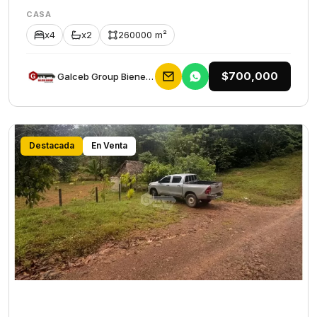
CASA
x4
x2
260000 m²
$700,000
Galceb Group Bienes Raices
Destacada
En Venta