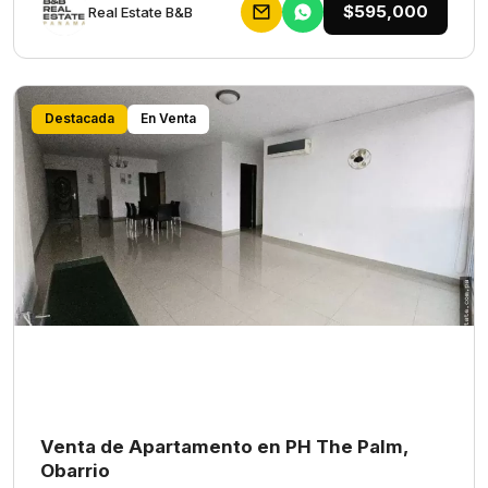
$595,000
Rеаl Еstаtе В&В
Destacada
En Venta
Venta de Apartamento en PH The Palm,
Obarrio