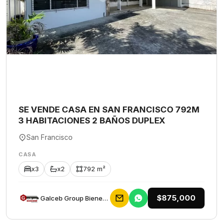
SE VENDE CASA EN SAN FRANCISCO 792M
3 HABITACIONES 2 BAÑOS DUPLEX
San Francisco
CASA
x3
x2
792 m²
$875,000
Galceb Group Bienes Raices