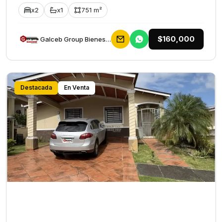
x2
x1
751 m²
$160,000
Galceb Group Bienes Raices
Destacada
En Venta