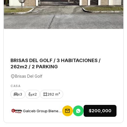
BRISAS DEL GOLF / 3 HABITACIONES /
262m2 / 2 PARKING
Brisas Del Golf
CASA
x3
x2
262 m²
$200,000
Galceb Group Bienes Raices