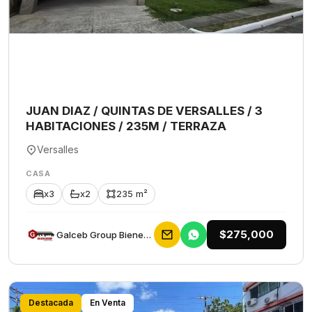
JUAN DIAZ / QUINTAS DE VERSALLES / 3
HABITACIONES / 235M / TERRAZA
Versalles
CASA
x3
x2
235 m²
$275,000
Galceb Group Bienes Raices
Destacada
En Venta