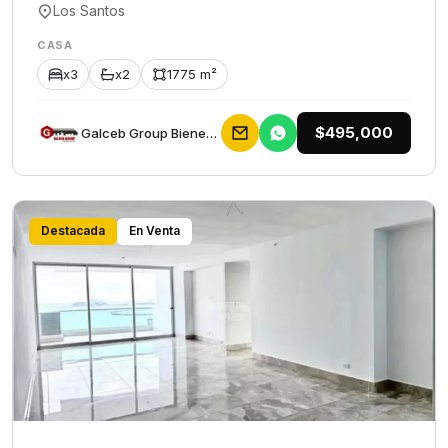
Los Santos
CASA
x3
x2
1775 m²
$495,000
Galceb Group Bienes Raices
Destacada
En Venta