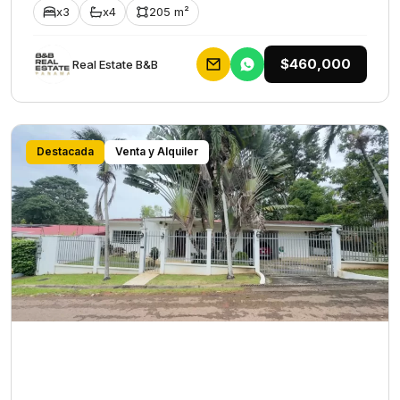
x3
x4
205 m²
$460,000
Rеаl Еstаtе В&В
Destacada
Venta y Alquiler