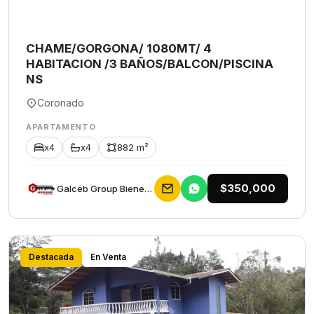
CHAME/GORGONA/ 1080MT/ 4
HABITACION /3 BAÑOS/BALCON/PISCINA
NS
Coronado
APARTAMENTO
x4
x4
882 m²
$350,000
Galceb Group Bienes Raices
Destacada
En Venta