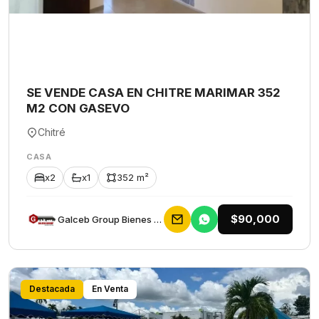
SE VENDE CASA EN CHITRE MARIMAR 352
M2 CON GASEVO
Chitré
CASA
x2
x1
352 m²
$90,000
Galceb Group Bienes Raices
Destacada
En Venta