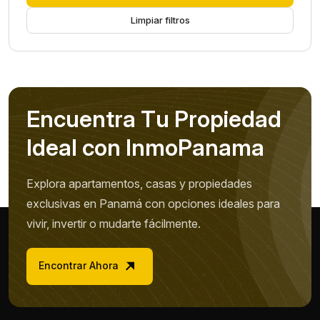
Limpiar filtros
E
n
c
u
e
n
t
r
a
T
u
P
r
o
p
i
e
d
a
d
I
d
e
a
l
c
o
n
I
n
m
o
P
a
n
a
m
a
Explora apartamentos, casas y propiedades
exclusivas en Panamá con opciones ideales para
vivir, invertir o mudarte fácilmente.
Encontrar Ahora