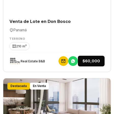
Venta de Lote en Don Bosco
Panamá
TERRENO
210 m²
$60,000
Rеаl Еstаtе В&В
Destacada
En Venta