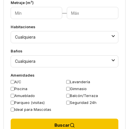
Metraje (m²)
—
Habitaciones
Cualquiera
Baños
Cualquiera
Amenidades
A/C
Lavandería
Piscina
Gimnasio
Amueblado
Balcón/Terraza
Parqueo (visitas)
Seguridad 24h
Ideal para Mascotas
Buscar