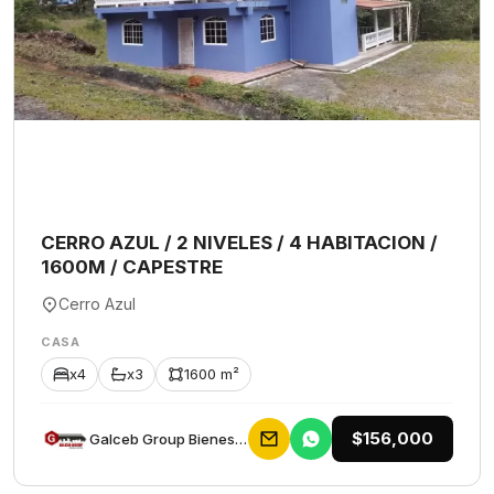
CERRO AZUL / 2 NIVELES / 4 HABITACION /
1600M / CAPESTRE
Cerro Azul
CASA
x4
x3
1600 m²
$156,000
Galceb Group Bienes Raices