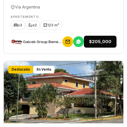
Via Argentina
APARTAMENTO
x3
x2
123 m²
$205,000
Galceb Group Bienes Raices
Destacada
En Venta