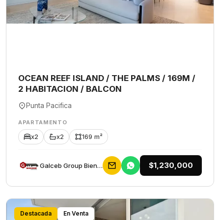
OCEAN REEF ISLAND / THE PALMS / 169M /
2 HABITACION / BALCON
Punta Pacifica
APARTAMENTO
x2
x2
169 m²
$1,230,000
Galceb Group Bienes Raices
Destacada
En Venta