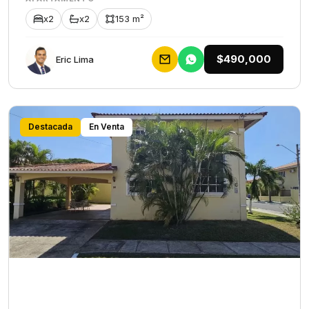
x2
x2
153 m²
$490,000
Eric Lima
Destacada
En Venta