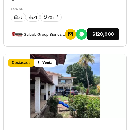
LOCAL
x3
x1
76 m²
$120,000
Galceb Group Bienes Raices
Destacada
En Venta