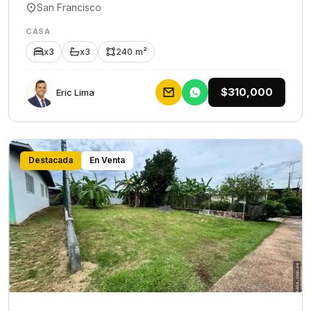
San Francisco
CASA
x3
x3
240 m²
$310,000
Eric Lima
Destacada
En Venta