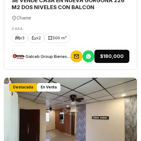
SE VENDE CASA EN NUEVA GORGONA 226
M2 DOS NIVELES CON BALCON
Chame
CASA
x3
x2
500 m²
$180,000
Galceb Group Bienes Raices
Destacada
En Venta