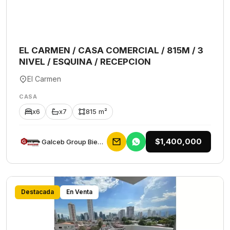
EL CARMEN / CASA COMERCIAL / 815M / 3
NIVEL / ESQUINA / RECEPCION
El Carmen
CASA
x6
x7
815 m²
$1,400,000
Galceb Group Bienes Raices
Destacada
En Venta