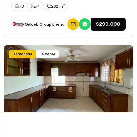
x3
x4
232 m²
$290,000
Galceb Group Bienes Raices
Destacada
En Venta