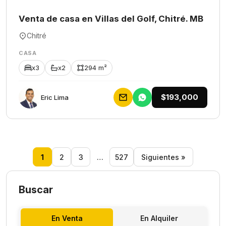
Venta de casa en Villas del Golf, Chitré. MB
Chitré
CASA
x3
x2
294 m²
$193,000
Eric Lima
1
2
3
…
527
Siguientes »
Buscar
En Venta
En Alquiler