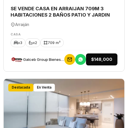
SE VENDE CASA EN ARRAIJAN 709M 3
HABITACIONES 2 BAÑOS PATIO Y JARDIN
Arraiján
CASA
x3
x2
709 m²
$148,000
Galceb Group Bienes Raices
Destacada
En Venta