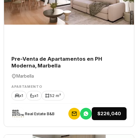
Pre-Venta de Apartamentos en PH
Moderna, Marbella
Marbella
APARTAMENTO
x1
x1
52 m²
$226,040
Rеаl Еstаtе В&В