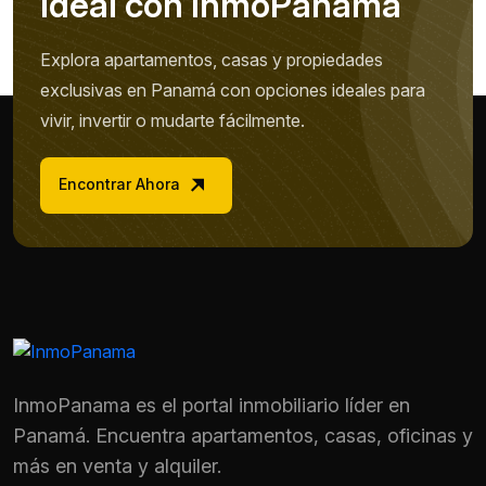
I
d
e
a
l
c
o
n
I
n
m
o
P
a
n
a
m
a
Explora apartamentos, casas y propiedades
exclusivas en Panamá con opciones ideales para
vivir, invertir o mudarte fácilmente.
Encontrar Ahora
InmoPanama es el portal inmobiliario líder en
Nombre *
Panamá. Encuentra apartamentos, casas, oficinas y
más en venta y alquiler.
Teléfono / WhatsApp *