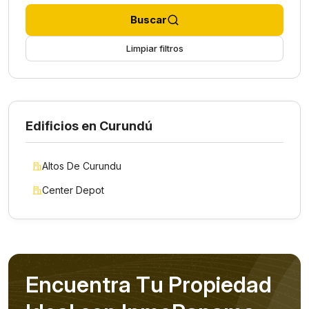
Buscar
Limpiar filtros
Edificios en Curundú
Altos De Curundu
Center Depot
E
n
c
u
e
n
t
r
a
T
u
P
r
o
p
i
e
d
a
d