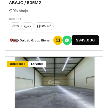
ABAJO / 505M2
Río Abajo
BODEGA
x0
x2
505 m²
$949,000
Galceb Group Bienes Raices
Destacada
En Venta