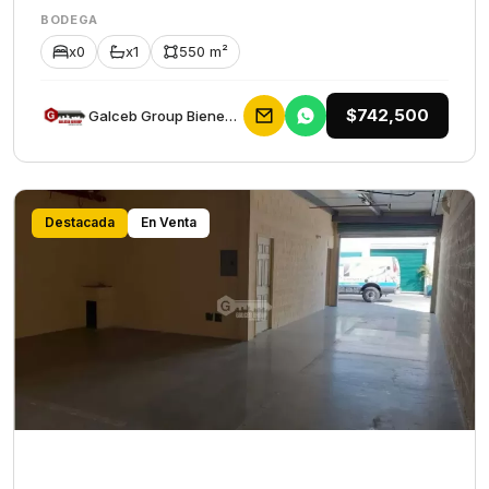
BODEGA
x0
x1
550 m²
$742,500
Galceb Group Bienes Raices
Destacada
En Venta