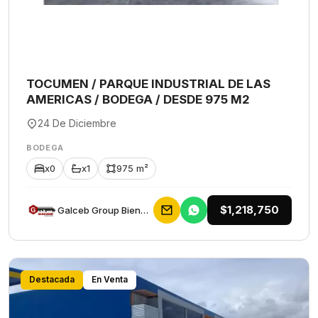
TOCUMEN / PARQUE INDUSTRIAL DE LAS
AMERICAS / BODEGA / DESDE 975 M2
24 De Diciembre
BODEGA
x0
x1
975 m²
$1,218,750
Galceb Group Bienes Raices
Destacada
En Venta