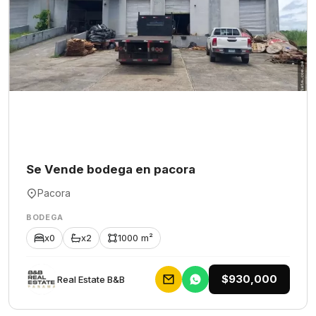
Se Vende bodega en pacora
Pacora
BODEGA
x0
x2
1000 m²
$930,000
Rеаl Еstаtе В&В