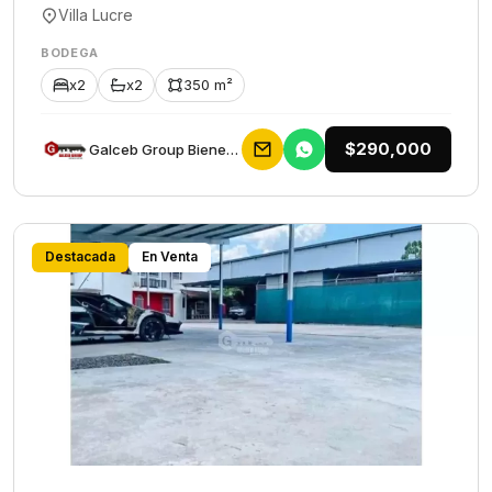
Villa Lucre
BODEGA
x2
x2
350 m²
$290,000
Galceb Group Bienes Raices
Destacada
En Venta