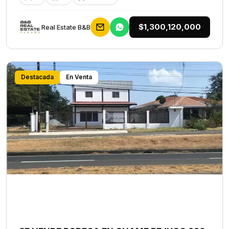
$1,300,120,000
Rеаl Еstаtе В&В
Destacada
En Venta