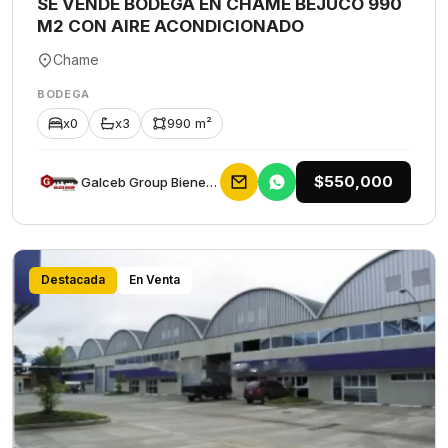
SE VENDE BODEGA EN CHAME BEJUCO 990
M2 CON AIRE ACONDICIONADO
Chame
BODEGA
x0
x3
990 m²
$550,000
Galceb Group Bienes Raices
Destacada
En Venta