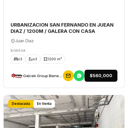
URBANIZACION SAN FERNANDO EN JUEAN
DIAZ / 1200M / GALERA CON CASA
Juan Diaz
BODEGA
x3
x3
1200 m²
$560,000
Galceb Group Bienes Raices
Destacada
En Venta