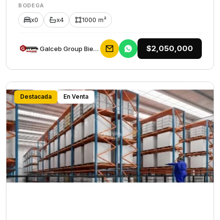
BODEGA
x0
x4
1000 m²
$2,050,000
Galceb Group Bienes Raices
Destacada
En Venta