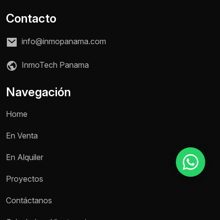
Contacto
Motivo de consulta *
info@inmopanama.com
Selecciona una opción
InmoTech Panama
Mensaje *
Navegación
Home
Enviar mensaje
En Venta
En Alquiler
Proyectos
Contáctanos