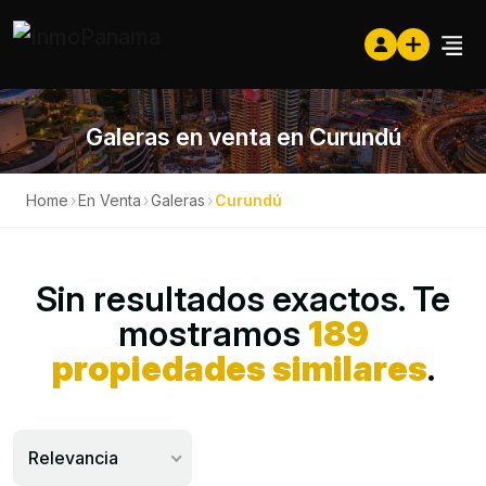
Galeras en venta en Curundú
Home
›
En Venta
›
Galeras
›
Curundú
Sin resultados exactos. Te
mostramos
189
propiedades similares
.
Relevancia