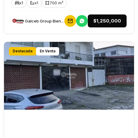
x1
x1
700 m²
$1,250,000
Galceb Group Bienes Raices
Destacada
En Venta