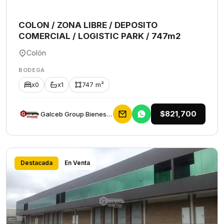
COLON / ZONA LIBRE / DEPOSITO
COMERCIAL / LOGISTIC PARK / 747m2
Colón
BODEGA
x0
x1
747 m²
$821,700
Galceb Group Bienes Raices
Destacada
En Venta