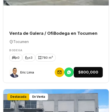
Venta de Galera / OfiBodega en Tocumen
Tocumen
BODEGA
x0
x3
780 m²
$800,000
Eric Lima
Destacada
En Venta