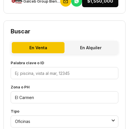
$1,550,000
Galceb Group Bienes Raices
Buscar
En Venta
En Alquiler
Palabra clave o ID
Zona o PH
Tipo
Oficinas