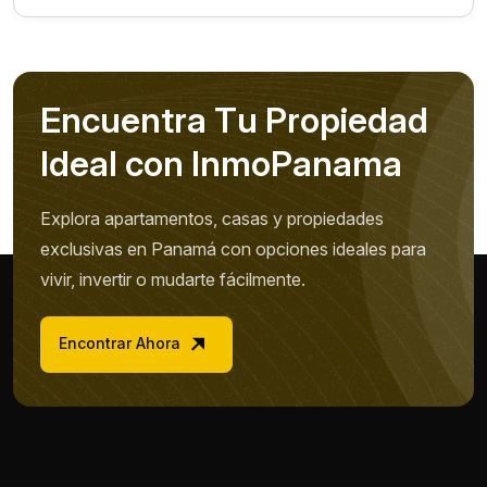
E
n
c
u
e
n
t
r
a
T
u
P
r
o
p
i
e
d
a
d
I
d
e
a
l
c
o
n
I
n
m
o
P
a
n
a
m
a
Explora apartamentos, casas y propiedades
exclusivas en Panamá con opciones ideales para
vivir, invertir o mudarte fácilmente.
Encontrar Ahora