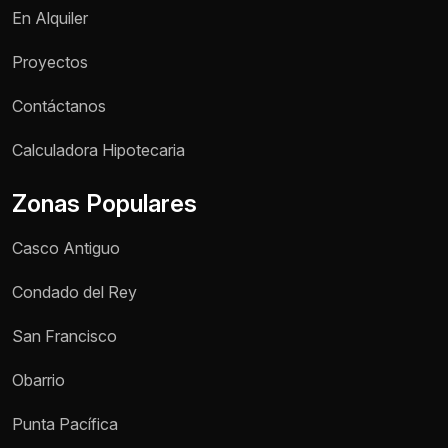
En Alquiler
Proyectos
Contáctanos
Nombre *
Calculadora Hipotecaria
Zonas Populares
Teléfono / WhatsApp *
Casco Antiguo
Motivo de consulta *
Condado del Rey
Selecciona una opción
San Francisco
Mensaje *
Obarrio
Punta Pacífica