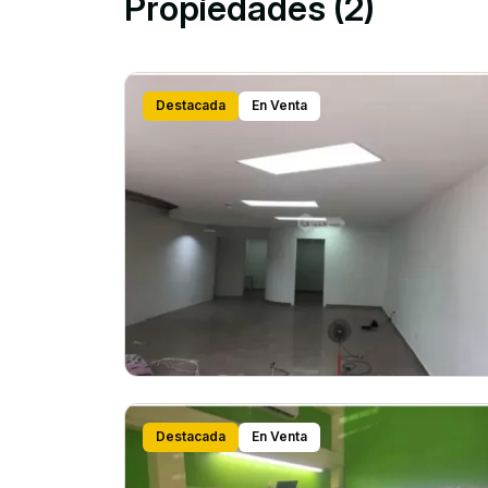
Propiedades (2)
Destacada
En Venta
Destacada
En Venta