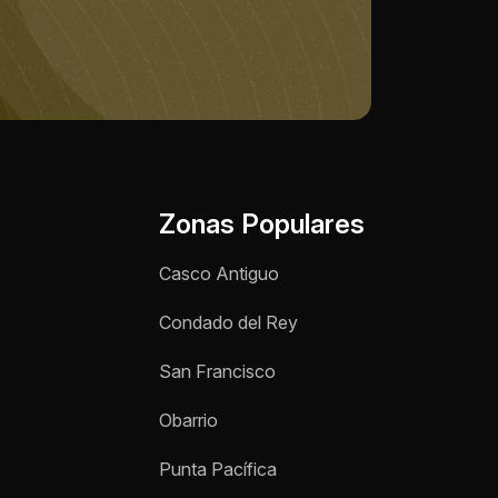
Nombre *
Teléfono / WhatsApp *
Zonas Populares
Motivo de consulta *
Casco Antiguo
Selecciona una opción
Condado del Rey
Mensaje *
San Francisco
Obarrio
Enviar mensaje
Punta Pacífica