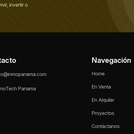
ir, invertir o
tacto
Navegación
Home
fo@inmopanama.com
En Venta
moTech Panama
En Alquiler
Proyectos
Contáctanos