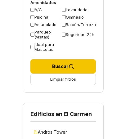
Amenidades
A/C
Lavandería
Piscina
Gimnasio
Amueblado
Balcón/Terraza
Parqueo
Seguridad 24h
(visitas)
Ideal para
Mascotas
Buscar
Limpiar filtros
Edificios en El Carmen
Andros Tower