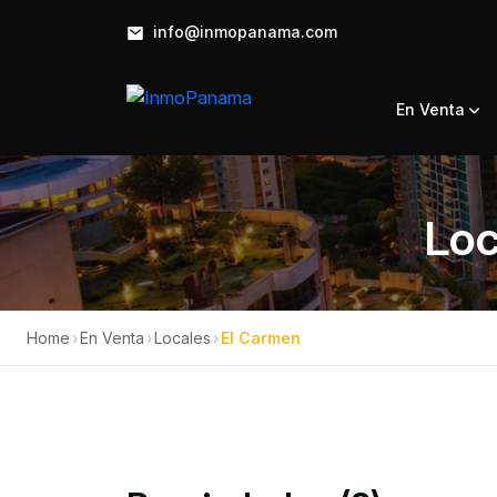
info@inmopanama.com
En Venta
Loc
Home
›
En Venta
›
Locales
›
El Carmen