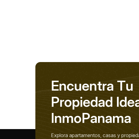
E
n
c
u
e
n
t
r
a
T
u
P
r
o
p
i
e
d
a
d
I
d
e
I
n
m
o
P
a
n
a
m
a
Explora apartamentos, casas y propied