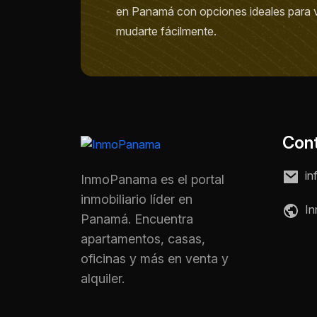
en Panamá con opciones ideales para viv
mudarte fácilmente.
Con
in
InmoPanama es el portal
inmobiliario líder en
In
Panamá. Encuentra
apartamentos, casas,
oficinas y más en venta y
alquiler.