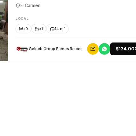
El Carmen
LOCAL
x0
x1
44 m²
$134,00
Galceb Group Bienes Raices