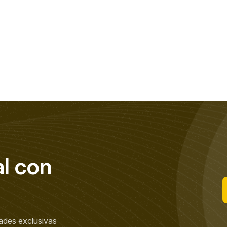
a
l
c
o
n
ades exclusivas