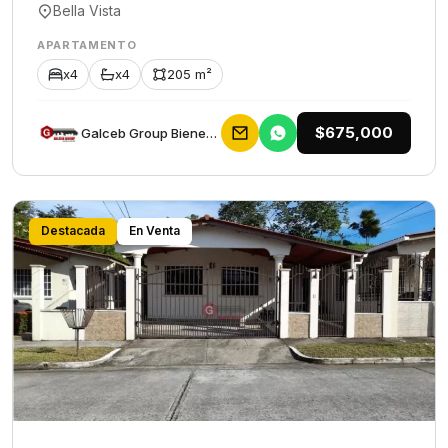
Bella Vista
APARTAMENTO
x4
x4
205 m²
$675,000
Galceb Group Bienes Raices
Destacada
En Venta