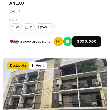
ANEXO
Colón
CASA
x3
x2
240 m²
$300,000
Galceb Group Bienes Raices
Destacada
En Venta