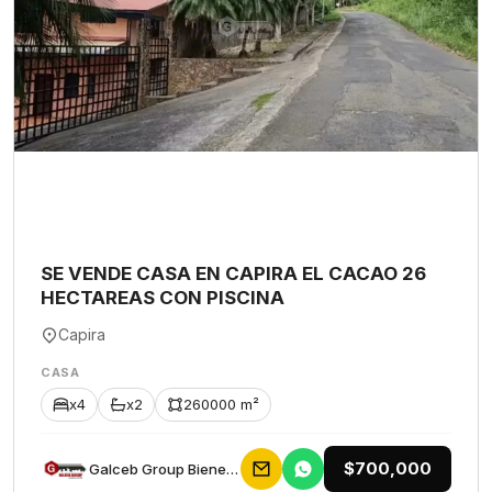
SE VENDE CASA EN CAPIRA EL CACAO 26
HECTAREAS CON PISCINA
Capira
CASA
x4
x2
260000 m²
$700,000
Galceb Group Bienes Raices