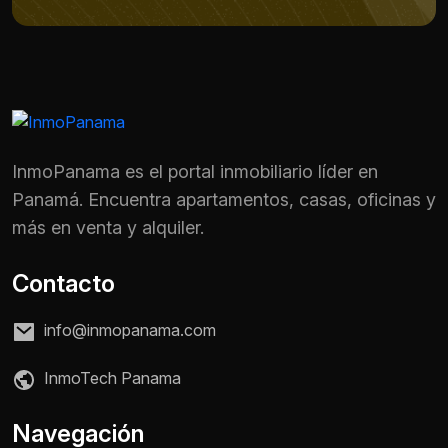
InmoPanama es el portal inmobiliario líder en
Panamá. Encuentra apartamentos, casas, oficinas y
más en venta y alquiler.
Contacto
info@inmopanama.com
InmoTech Panama
Nombre *
Navegación
Teléfono / WhatsApp *