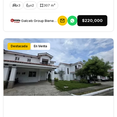
x3
x2
307 m²
$220,000
Galceb Group Bienes Raices
Destacada
En Venta