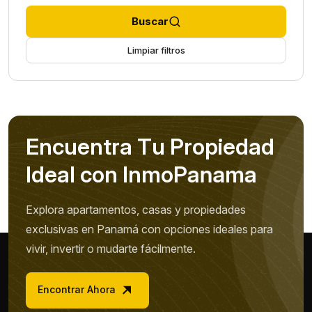
Buscar
Limpiar filtros
E
n
c
u
e
n
t
r
a
T
u
P
r
o
p
i
e
d
a
d
I
d
e
a
l
c
o
n
I
n
m
o
P
a
n
a
m
a
Explora apartamentos, casas y propiedades
exclusivas en Panamá con opciones ideales para
vivir, invertir o mudarte fácilmente.
Encontrar Ahora