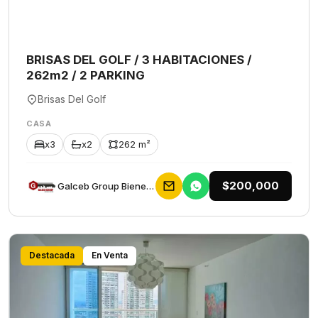
BRISAS DEL GOLF / 3 HABITACIONES /
262m2 / 2 PARKING
Brisas Del Golf
CASA
x3
x2
262 m²
$200,000
Galceb Group Bienes Raices
Destacada
En Venta