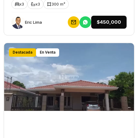
x3
x3
300 m²
$450,000
Eric Lima
Destacada
En Venta