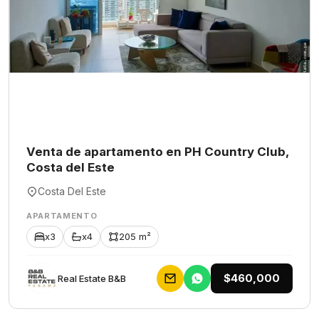
Venta de apartamento en PH Country Club,
Costa del Este
Costa Del Este
APARTAMENTO
x3
x4
205 m²
$460,000
Rеаl Еstаtе В&В