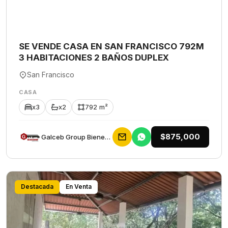
SE VENDE CASA EN SAN FRANCISCO 792M
3 HABITACIONES 2 BAÑOS DUPLEX
San Francisco
CASA
x3
x2
792 m²
$875,000
Galceb Group Bienes Raices
Destacada
En Venta