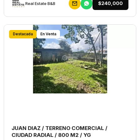
$240,000
Rеаl Еstаtе В&В
Destacada
En Venta
JUAN DIAZ / TERRENO COMERCIAL /
CIUDAD RADIAL / 800 M2 / YG