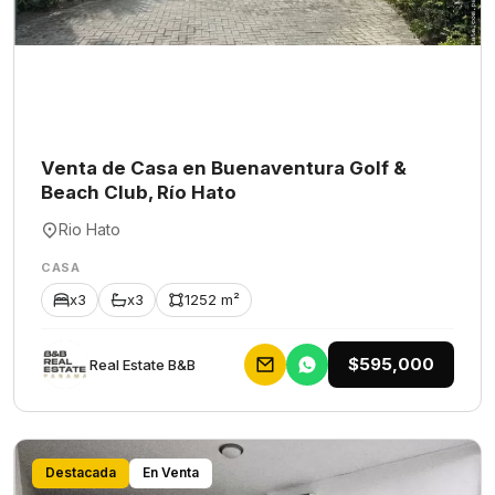
Venta de Casa en Buenaventura Golf &
Beach Club, Río Hato
Rio Hato
CASA
x3
x3
1252 m²
$595,000
Rеаl Еstаtе В&В
Destacada
En Venta