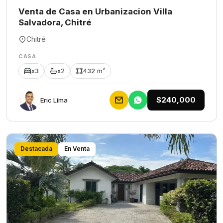
Venta de Casa en Urbanizacion Villa
Salvadora, Chitré
Chitré
CASA
x3
x2
432 m²
$240,000
Eric Lima
Destacada
En Venta