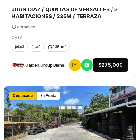
JUAN DIAZ / QUINTAS DE VERSALLES / 3
HABITACIONES / 235M / TERRAZA
Versalles
CASA
x3
x2
235 m²
$275,000
Galceb Group Bienes Raices
Destacada
En Venta