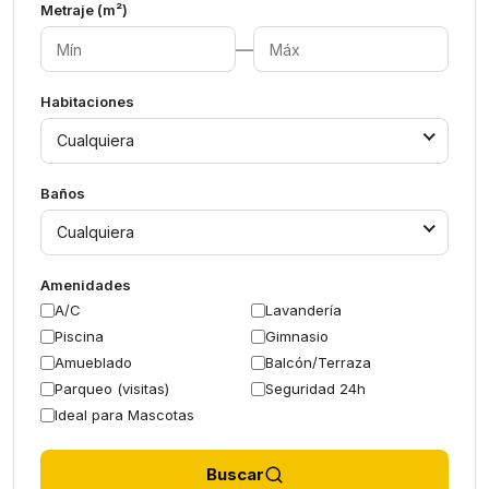
Metraje (m²)
—
Habitaciones
Cualquiera
Baños
Cualquiera
Amenidades
A/C
Lavandería
Piscina
Gimnasio
Amueblado
Balcón/Terraza
Parqueo (visitas)
Seguridad 24h
Ideal para Mascotas
Buscar