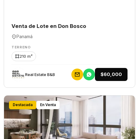
Venta de Lote en Don Bosco
Panamá
TERRENO
210 m²
$60,000
Rеаl Еstаtе В&В
Destacada
En Venta