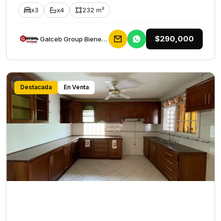
x3
x4
232 m²
$290,000
Galceb Group Bienes Raices
Destacada
En Venta