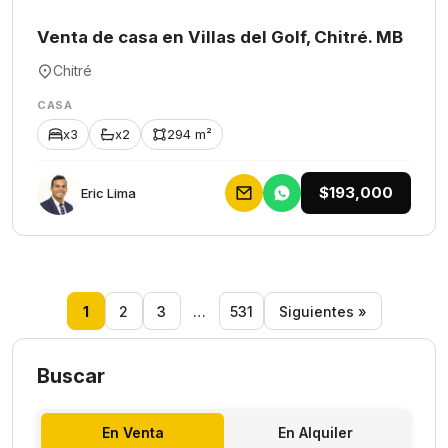
Venta de casa en Villas del Golf, Chitré. MB
Chitré
CASA
x3
x2
294 m²
$193,000
Eric Lima
1
2
3
…
531
Siguientes »
Buscar
En Venta
En Alquiler