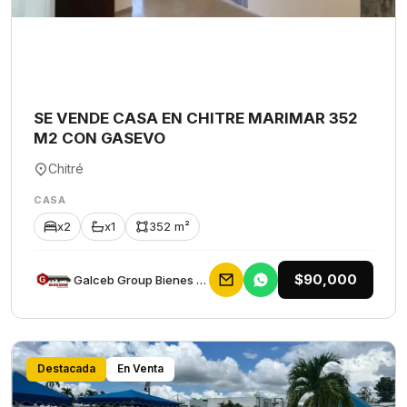
SE VENDE CASA EN CHITRE MARIMAR 352
M2 CON GASEVO
Chitré
CASA
x2
x1
352 m²
$90,000
Galceb Group Bienes Raices
Destacada
En Venta