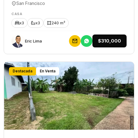
San Francisco
CASA
x3
x3
240 m²
$310,000
Eric Lima
Destacada
En Venta