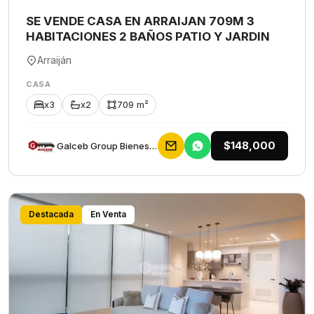
SE VENDE CASA EN ARRAIJAN 709M 3
HABITACIONES 2 BAÑOS PATIO Y JARDIN
Arraiján
CASA
x3
x2
709 m²
$148,000
Galceb Group Bienes Raices
Destacada
En Venta