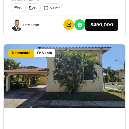
x2
x2
153 m²
$490,000
Eric Lima
Destacada
En Venta