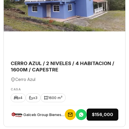
CERRO AZUL / 2 NIVELES / 4 HABITACION /
1600M / CAPESTRE
Cerro Azul
CASA
x4
x3
1600 m²
$156,000
Galceb Group Bienes Raices