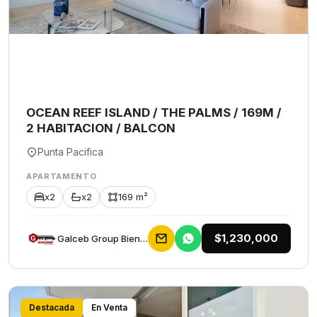
OCEAN REEF ISLAND / THE PALMS / 169M /
2 HABITACION / BALCON
Punta Pacifica
APARTAMENTO
x2
x2
169 m²
$1,230,000
Galceb Group Bienes Raices
Destacada
En Venta