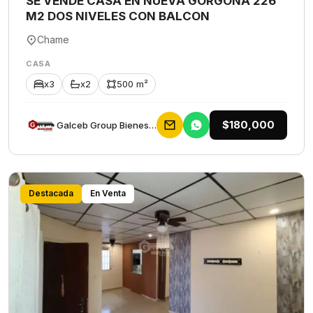
SE VENDE CASA EN NUEVA GORGONA 226
M2 DOS NIVELES CON BALCON
Chame
CASA
x3
x2
500 m²
$180,000
Galceb Group Bienes Raices
Destacada
En Venta