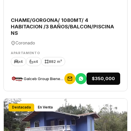
CHAME/GORGONA/ 1080MT/ 4
HABITACION /3 BAÑOS/BALCON/PISCINA
NS
Coronado
APARTAMENTO
x4
x4
882 m²
$350,000
Galceb Group Bienes Raices
Destacada
En Venta