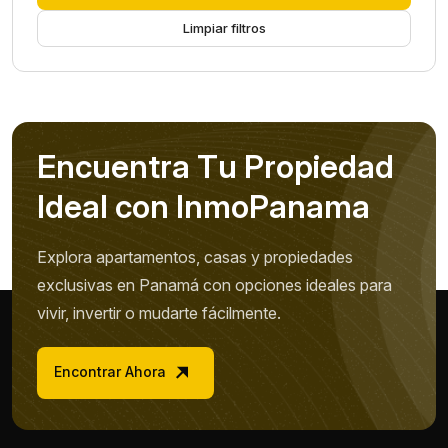
Limpiar filtros
E
n
c
u
e
n
t
r
a
T
u
P
r
o
p
i
e
d
a
d
I
d
e
a
l
c
o
n
I
n
m
o
P
a
n
a
m
a
Explora apartamentos, casas y propiedades
exclusivas en Panamá con opciones ideales para
vivir, invertir o mudarte fácilmente.
Encontrar Ahora