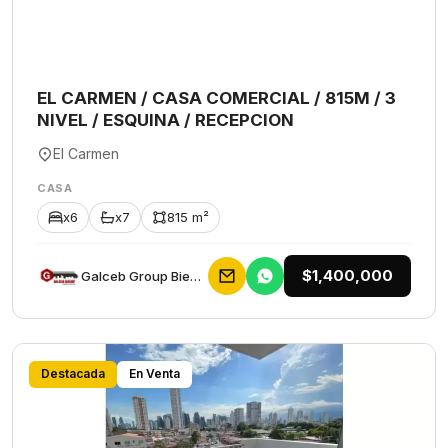
EL CARMEN / CASA COMERCIAL / 815M / 3
NIVEL / ESQUINA / RECEPCION
El Carmen
CASA
x6
x7
815 m²
$1,400,000
Galceb Group Bienes Raices
Destacada
En Venta