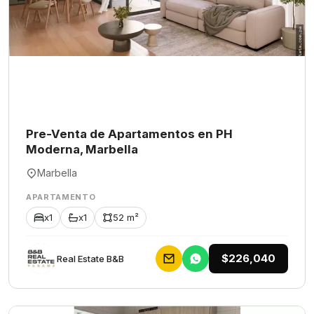
Pre-Venta de Apartamentos en PH
Moderna, Marbella
Marbella
APARTAMENTO
x1
x1
52 m²
$226,040
Rеаl Еstаtе В&В