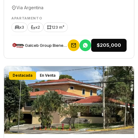
Via Argentina
APARTAMENTO
x3
x2
123 m²
$205,000
Galceb Group Bienes Raices
Destacada
En Venta