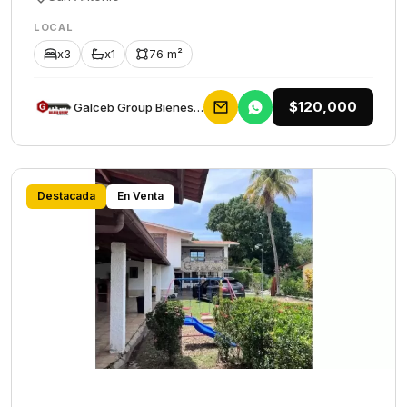
LOCAL
x3
x1
76 m²
$120,000
Galceb Group Bienes Raices
Destacada
En Venta