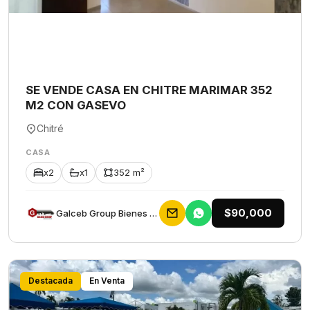
SE VENDE CASA EN CHITRE MARIMAR 352
M2 CON GASEVO
Chitré
CASA
x2
x1
352 m²
$90,000
Galceb Group Bienes Raices
Destacada
En Venta