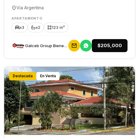
Via Argentina
APARTAMENTO
x3
x2
123 m²
$205,000
Galceb Group Bienes Raices
Destacada
En Venta