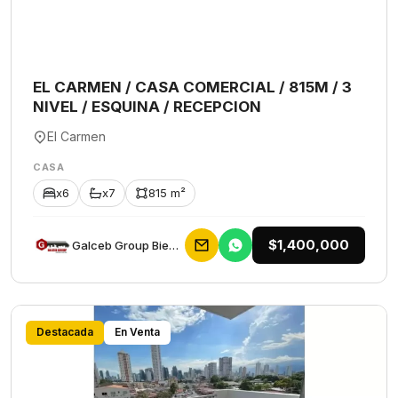
EL CARMEN / CASA COMERCIAL / 815M / 3
NIVEL / ESQUINA / RECEPCION
El Carmen
CASA
x6
x7
815 m²
$1,400,000
Galceb Group Bienes Raices
Destacada
En Venta