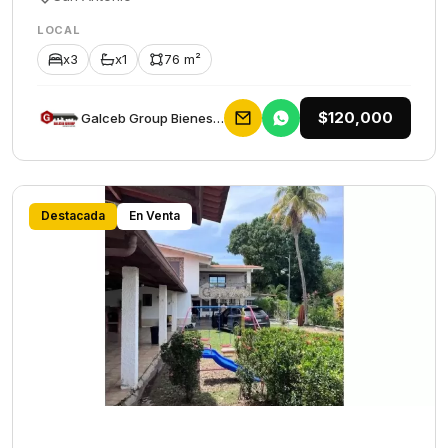
LOCAL
x3
x1
76 m²
$120,000
Galceb Group Bienes Raices
Destacada
En Venta