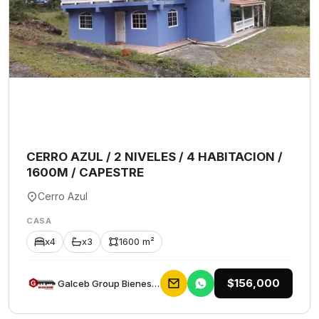
CERRO AZUL / 2 NIVELES / 4 HABITACION /
1600M / CAPESTRE
Cerro Azul
CASA
x4
x3
1600 m²
$156,000
Galceb Group Bienes Raices