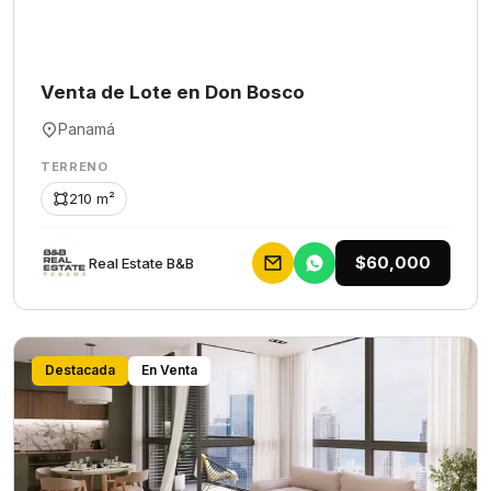
Venta de Lote en Don Bosco
Panamá
TERRENO
210 m²
$60,000
Rеаl Еstаtе В&В
Destacada
En Venta