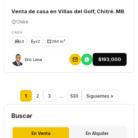
Venta de casa en Villas del Golf, Chitré. MB
Chitré
CASA
x3
x2
294 m²
$193,000
Eric Lima
1
2
3
…
530
Siguientes »
Buscar
En Venta
En Alquiler