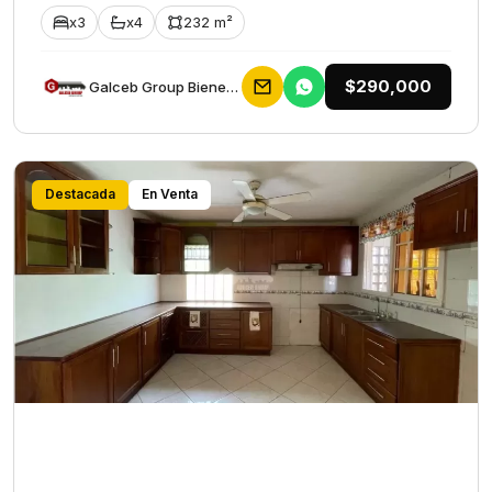
x3
x4
232 m²
$290,000
Galceb Group Bienes Raices
Destacada
En Venta