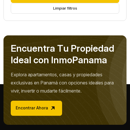
Limpiar filtros
E
n
c
u
e
n
t
r
a
T
u
P
r
o
p
i
e
d
a
d
I
d
e
a
l
c
o
n
I
n
m
o
P
a
n
a
m
a
Explora apartamentos, casas y propiedades
exclusivas en Panamá con opciones ideales para
vivir, invertir o mudarte fácilmente.
Encontrar Ahora