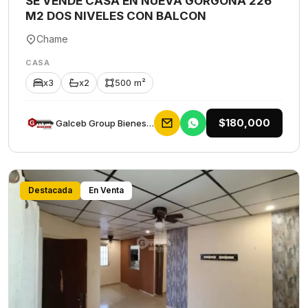
SE VENDE CASA EN NUEVA GORGONA 226
M2 DOS NIVELES CON BALCON
Chame
CASA
x3
x2
500 m²
$180,000
Galceb Group Bienes Raices
Destacada
En Venta