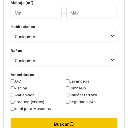
Metraje (m²)
—
Habitaciones
Cualquiera
Baños
Cualquiera
Amenidades
A/C
Lavandería
Piscina
Gimnasio
Amueblado
Balcón/Terraza
Parqueo (visitas)
Seguridad 24h
Ideal para Mascotas
Buscar