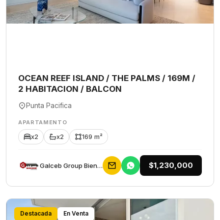
OCEAN REEF ISLAND / THE PALMS / 169M /
2 HABITACION / BALCON
Punta Pacifica
APARTAMENTO
x2
x2
169 m²
$1,230,000
Galceb Group Bienes Raices
Destacada
En Venta