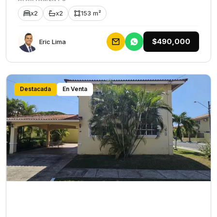
x2
x2
153 m²
$490,000
Eric Lima
Destacada
En Venta