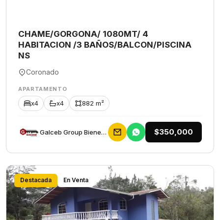
CHAME/GORGONA/ 1080MT/ 4
HABITACION /3 BAÑOS/BALCON/PISCINA
NS
Coronado
APARTAMENTO
x4
x4
882 m²
$350,000
Galceb Group Bienes Raices
Destacada
En Venta