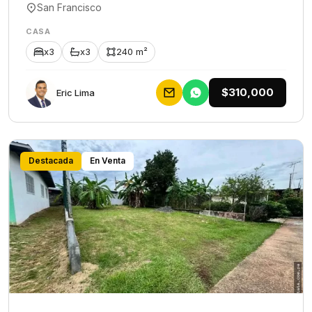
San Francisco
CASA
x3
x3
240 m²
$310,000
Eric Lima
Destacada
En Venta