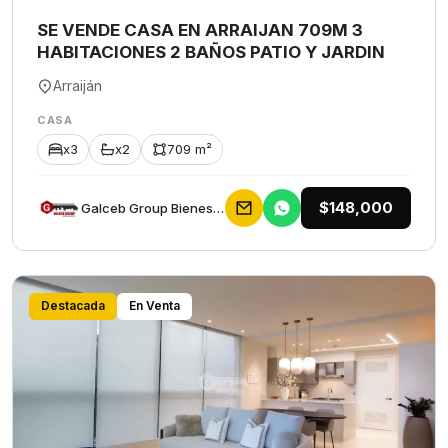
SE VENDE CASA EN ARRAIJAN 709M 3
HABITACIONES 2 BAÑOS PATIO Y JARDIN
Arraiján
CASA
x3
x2
709 m²
$148,000
Galceb Group Bienes Raices
Destacada
En Venta