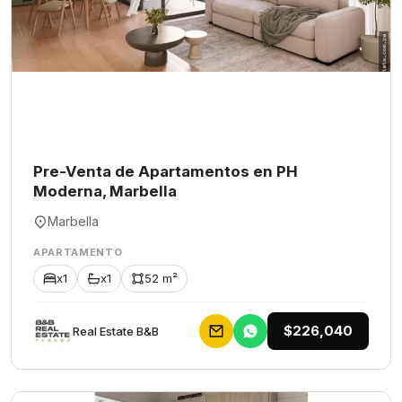
Pre-Venta de Apartamentos en PH
Moderna, Marbella
Marbella
APARTAMENTO
x1
x1
52 m²
$226,040
Rеаl Еstаtе В&В