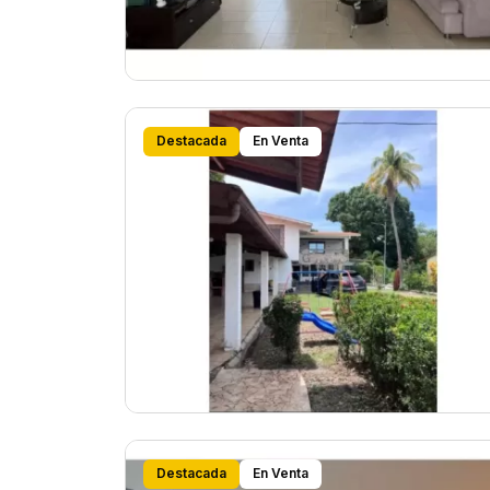
Destacada
En Venta
Destacada
En Venta