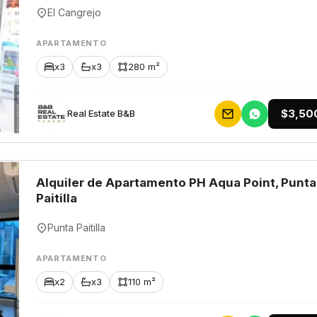
El Cangrejo
APARTAMENTO
x3
x3
280 m²
$3,50
Rеаl Еstаtе В&В
Alquiler de Apartamento PH Aqua Point, Punta
Paitilla
Punta Paitilla
APARTAMENTO
x2
x3
110 m²