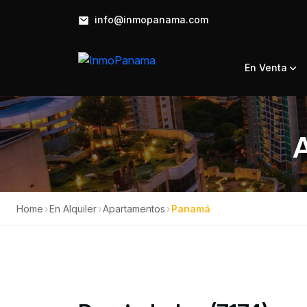
info@inmopanama.com
En Venta
Home
›
En Alquiler
›
Apartamentos
›
Panamá