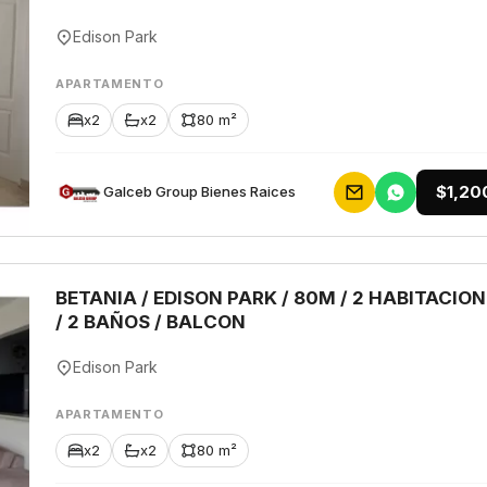
Edison Park
APARTAMENTO
x2
x2
80 m²
$1,20
Galceb Group Bienes Raices
BETANIA / EDISON PARK / 80M / 2 HABITACIO
/ 2 BAÑOS / BALCON
Edison Park
APARTAMENTO
x2
x2
80 m²