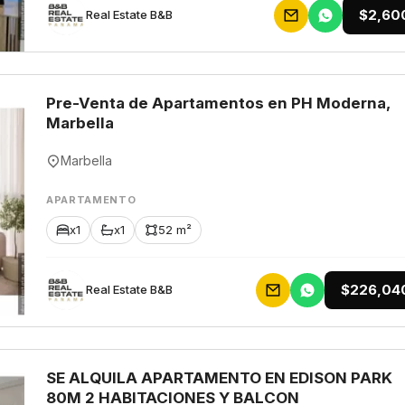
$2,60
Rеаl Еstаtе В&В
Pre-Venta de Apartamentos en PH Moderna,
Marbella
Marbella
APARTAMENTO
x1
x1
52 m²
$226,04
Rеаl Еstаtе В&В
SE ALQUILA APARTAMENTO EN EDISON PARK
80M 2 HABITACIONES Y BALCON