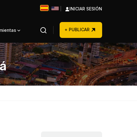
|
INICIAR SESIÓN
|
+ PUBLICAR
amientas
á