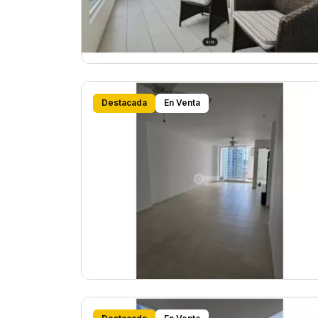
Destacada
En Venta