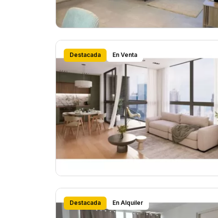
Destacada
En Venta
Destacada
En Alquiler