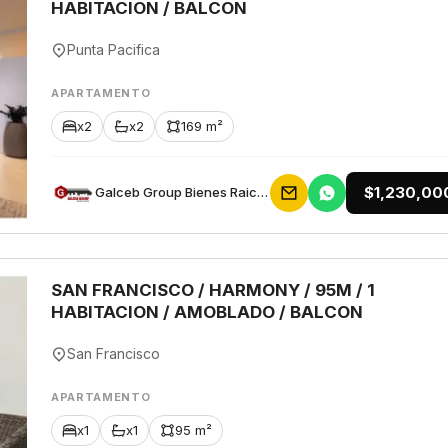
HABITACION / BALCON
Punta Pacifica
APARTAMENTO
x2
x2
169 m²
$1,230,00
Galceb Group Bienes Raices
SAN FRANCISCO / HARMONY / 95M / 1
HABITACION / AMOBLADO / BALCON
San Francisco
APARTAMENTO
x1
x1
95 m²