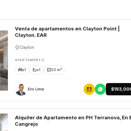
Venta de apartamentos en Clayton Point |
Clayton. EAR
Clayton
APARTAMENTO
x1
x1
53 m²
$193,00
Eric Lima
Alquiler de Apartamento en PH Terranova, En 
Cangrejo