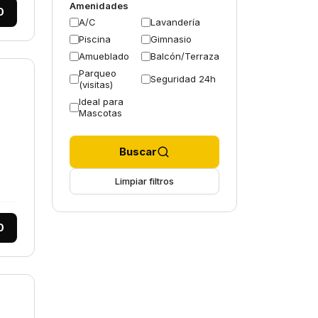
Amenidades
0
A/C
Lavandería
Piscina
Gimnasio
Amueblado
Balcón/Terraza
Parqueo
Seguridad 24h
(visitas)
Ideal para
Mascotas
Buscar
Limpiar filtros
0