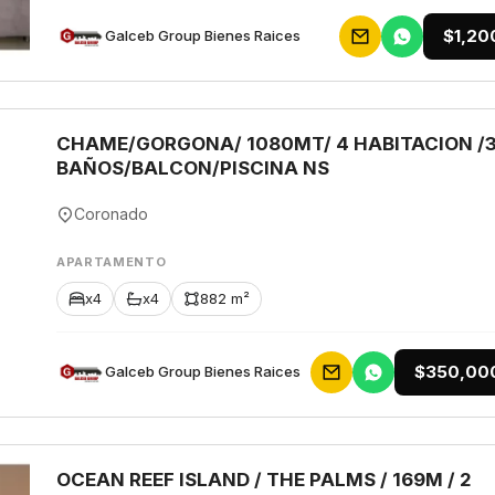
$1,20
Galceb Group Bienes Raices
CHAME/GORGONA/ 1080MT/ 4 HABITACION /
BAÑOS/BALCON/PISCINA NS
Coronado
APARTAMENTO
x4
x4
882 m²
$350,00
Galceb Group Bienes Raices
OCEAN REEF ISLAND / THE PALMS / 169M / 2