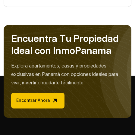
E
n
c
u
e
n
t
r
a
T
u
P
r
o
p
i
e
d
a
d
I
d
e
a
l
c
o
n
I
n
m
o
P
a
n
a
m
a
Explora apartamentos, casas y propiedades
exclusivas en Panamá con opciones ideales para
vivir, invertir o mudarte fácilmente.
Encontrar Ahora