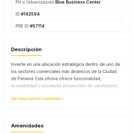
PH o Urbanización:
Blue Business Center
ID:
#142594
PRE ID:
#57114
Descripción
Invierte en una ubicación estratégica dentro de uno de
los sectores comerciales más dinámicos de la Ciudad
de Panamá. Esta oficina ofrece funcionalidad,
accesibilidad y excelente proyección de valorización,
ideal para empresas, consultorios o inversionistas.
Ver descripción completa
Ubicada en el corazó…
Amenidades