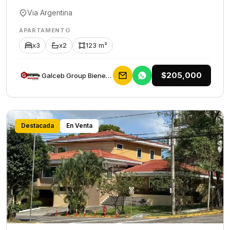
Via Argentina
APARTAMENTO
x3
x2
123 m²
$205,000
Galceb Group Bienes Raices
Destacada
En Venta