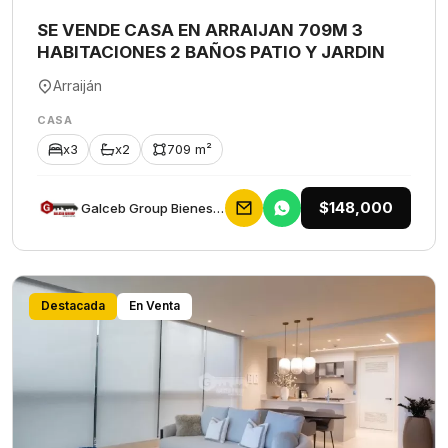
SE VENDE CASA EN ARRAIJAN 709M 3
HABITACIONES 2 BAÑOS PATIO Y JARDIN
Arraiján
CASA
x3
x2
709 m²
$148,000
Galceb Group Bienes Raices
Destacada
En Venta