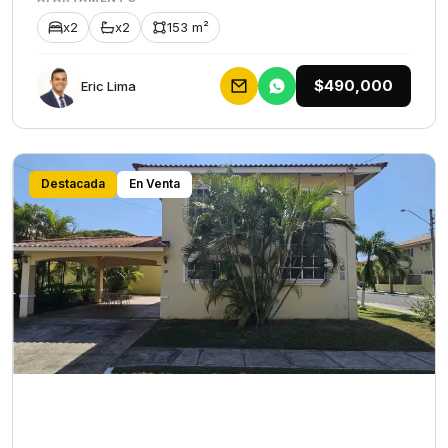
x2
x2
153 m²
$490,000
Eric Lima
Destacada
En Venta