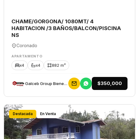
CHAME/GORGONA/ 1080MT/ 4
HABITACION /3 BAÑOS/BALCON/PISCINA
NS
Coronado
APARTAMENTO
x4
x4
882 m²
$350,000
Galceb Group Bienes Raices
Destacada
En Venta