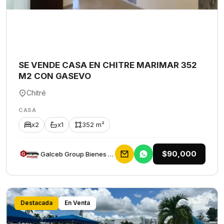
SE VENDE CASA EN CHITRE MARIMAR 352
M2 CON GASEVO
Chitré
CASA
x2
x1
352 m²
$90,000
Galceb Group Bienes Raices
Destacada
En Venta