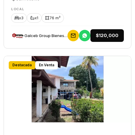
LOCAL
x3
x1
76 m²
$120,000
Galceb Group Bienes Raices
Destacada
En Venta