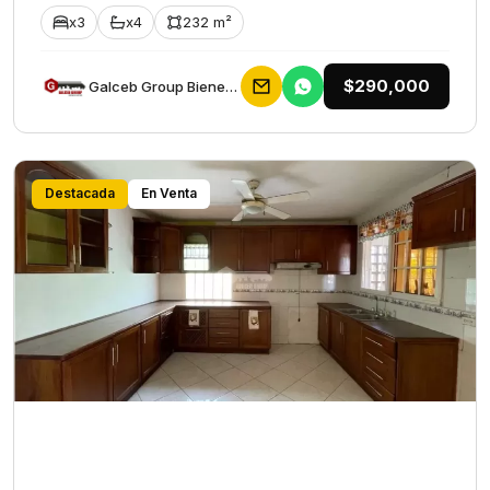
x3
x4
232 m²
$290,000
Galceb Group Bienes Raices
Destacada
En Venta