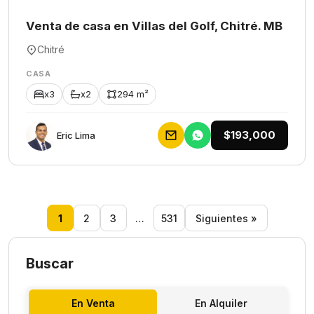
Venta de casa en Villas del Golf, Chitré. MB
Chitré
CASA
x3
x2
294 m²
$193,000
Eric Lima
1
2
3
…
531
Siguientes »
Buscar
En Venta
En Alquiler