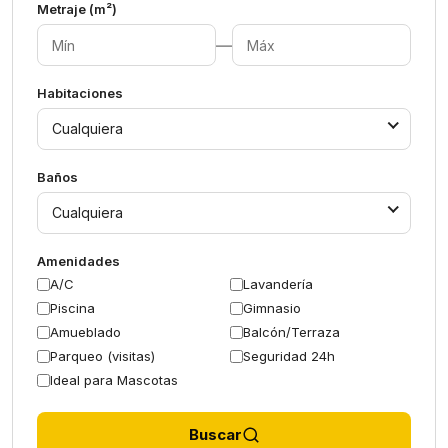
Metraje (m²)
—
Habitaciones
Cualquiera
Baños
Cualquiera
Amenidades
A/C
Lavandería
Piscina
Gimnasio
Amueblado
Balcón/Terraza
Parqueo (visitas)
Seguridad 24h
Ideal para Mascotas
Buscar