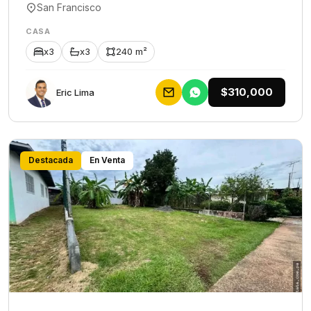
San Francisco
CASA
x3
x3
240 m²
$310,000
Eric Lima
Destacada
En Venta