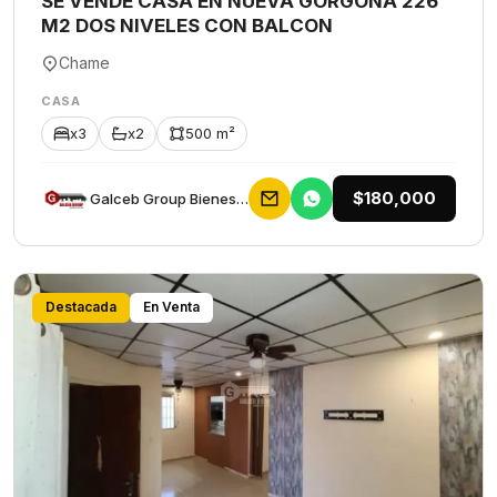
SE VENDE CASA EN NUEVA GORGONA 226
M2 DOS NIVELES CON BALCON
Chame
CASA
x3
x2
500 m²
$180,000
Galceb Group Bienes Raices
Destacada
En Venta