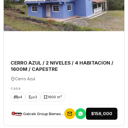
CERRO AZUL / 2 NIVELES / 4 HABITACION /
1600M / CAPESTRE
Cerro Azul
CASA
x4
x3
1600 m²
$156,000
Galceb Group Bienes Raices