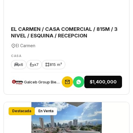
EL CARMEN / CASA COMERCIAL / 815M / 3
NIVEL / ESQUINA / RECEPCION
El Carmen
CASA
x6
x7
815 m²
$1,400,000
Galceb Group Bienes Raices
Destacada
En Venta