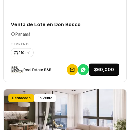
Venta de Lote en Don Bosco
Panamá
TERRENO
210 m²
$60,000
Rеаl Еstаtе В&В
Destacada
En Venta