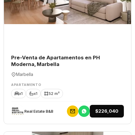
Pre-Venta de Apartamentos en PH
Moderna, Marbella
Marbella
APARTAMENTO
x1
x1
52 m²
$226,040
Rеаl Еstаtе В&В