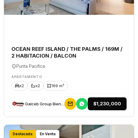
OCEAN REEF ISLAND / THE PALMS / 169M /
2 HABITACION / BALCON
Punta Pacifica
APARTAMENTO
x2
x2
169 m²
$1,230,000
Galceb Group Bienes Raices
Destacada
En Venta