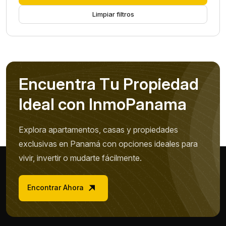
Limpiar filtros
E
n
c
u
e
n
t
r
a
T
u
P
r
o
p
i
e
d
a
d
I
d
e
a
l
c
o
n
I
n
m
o
P
a
n
a
m
a
Explora apartamentos, casas y propiedades
exclusivas en Panamá con opciones ideales para
vivir, invertir o mudarte fácilmente.
Encontrar Ahora