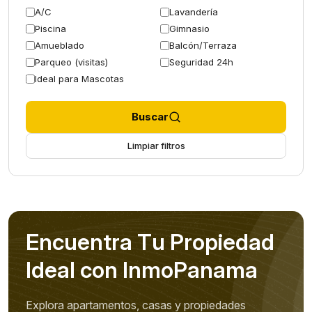
A/C
Lavandería
Piscina
Gimnasio
Amueblado
Balcón/Terraza
Parqueo (visitas)
Seguridad 24h
Ideal para Mascotas
Buscar
Limpiar filtros
E
n
c
u
e
n
t
r
a
T
u
P
r
o
p
i
e
d
a
d
I
d
e
a
l
c
o
n
I
n
m
o
P
a
n
a
m
a
Explora apartamentos, casas y propiedades