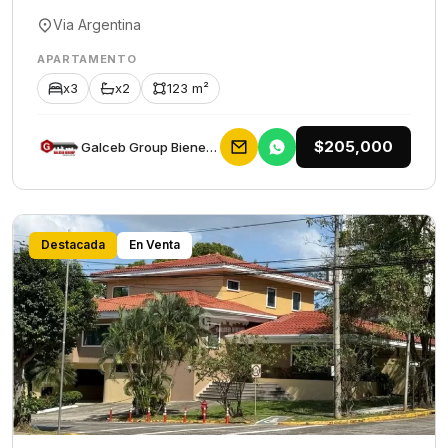
Via Argentina
APARTAMENTO
x3
x2
123 m²
$205,000
Galceb Group Bienes Raices
Destacada
En Venta