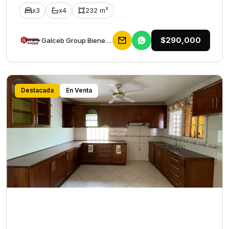
x3
x4
232 m²
$290,000
Galceb Group Bienes Raices
Destacada
En Venta