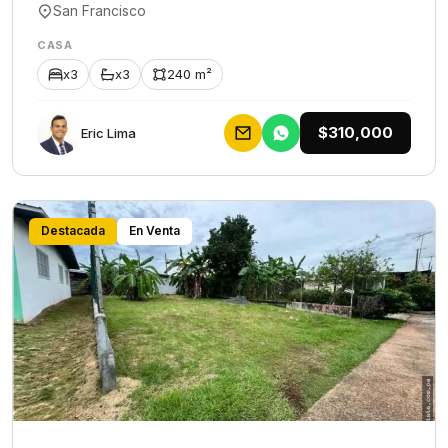
San Francisco
CASA
x3
x3
240 m²
$310,000
Eric Lima
Destacada
En Venta