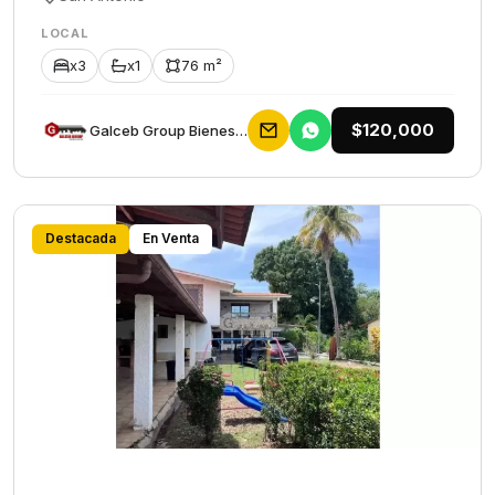
LOCAL
x3
x1
76 m²
$120,000
Galceb Group Bienes Raices
Destacada
En Venta