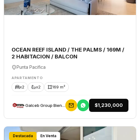
OCEAN REEF ISLAND / THE PALMS / 169M /
2 HABITACION / BALCON
Punta Pacifica
APARTAMENTO
x2
x2
169 m²
$1,230,000
Galceb Group Bienes Raices
Destacada
En Venta