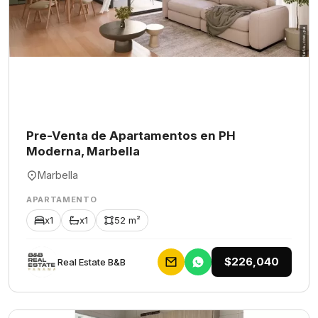
Pre-Venta de Apartamentos en PH
Moderna, Marbella
Marbella
APARTAMENTO
x1
x1
52 m²
$226,040
Rеаl Еstаtе В&В