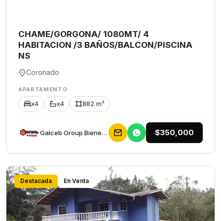
CHAME/GORGONA/ 1080MT/ 4
HABITACION /3 BAÑOS/BALCON/PISCINA
NS
Coronado
APARTAMENTO
x4
x4
882 m²
$350,000
Galceb Group Bienes Raices
Destacada
En Venta