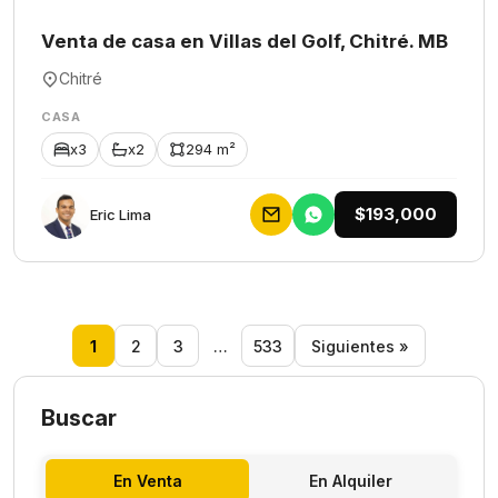
Venta de casa en Villas del Golf, Chitré. MB
Chitré
CASA
x3
x2
294 m²
$193,000
Eric Lima
1
2
3
…
533
Siguientes »
Buscar
En Venta
En Alquiler