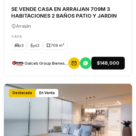
SE VENDE CASA EN ARRAIJAN 709M 3
HABITACIONES 2 BAÑOS PATIO Y JARDIN
Arraiján
CASA
x3
x2
709 m²
$148,000
Galceb Group Bienes Raices
Destacada
En Venta