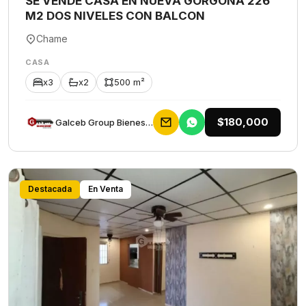
SE VENDE CASA EN NUEVA GORGONA 226
M2 DOS NIVELES CON BALCON
Chame
CASA
x3
x2
500 m²
$180,000
Galceb Group Bienes Raices
Destacada
En Venta