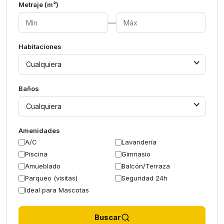
Metraje (m²)
—
Habitaciones
Cualquiera
Baños
Cualquiera
Amenidades
A/C
Lavandería
Piscina
Gimnasio
Amueblado
Balcón/Terraza
Parqueo (visitas)
Seguridad 24h
Ideal para Mascotas
Buscar