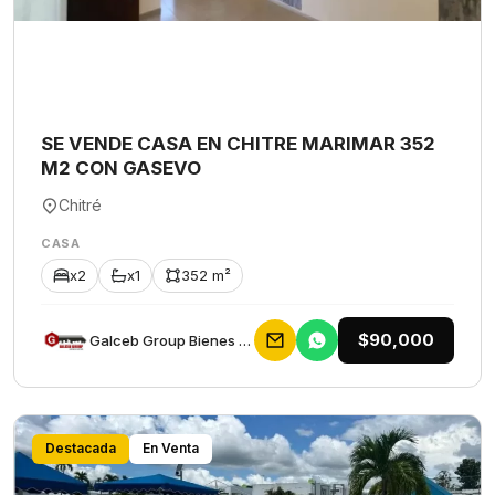
SE VENDE CASA EN CHITRE MARIMAR 352
M2 CON GASEVO
Chitré
CASA
x2
x1
352 m²
$90,000
Galceb Group Bienes Raices
Destacada
En Venta