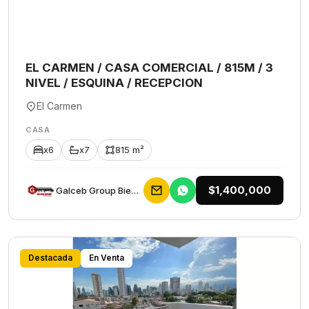
EL CARMEN / CASA COMERCIAL / 815M / 3
NIVEL / ESQUINA / RECEPCION
El Carmen
CASA
x6
x7
815 m²
$1,400,000
Galceb Group Bienes Raices
Destacada
En Venta