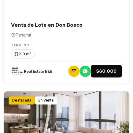
Venta de Lote en Don Bosco
Panamá
TERRENO
210 m²
$60,000
Rеаl Еstаtе В&В
Destacada
En Venta