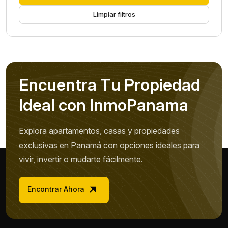
Limpiar filtros
E
n
c
u
e
n
t
r
a
T
u
P
r
o
p
i
e
d
a
d
I
d
e
a
l
c
o
n
I
n
m
o
P
a
n
a
m
a
Explora apartamentos, casas y propiedades
exclusivas en Panamá con opciones ideales para
vivir, invertir o mudarte fácilmente.
Encontrar Ahora