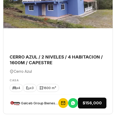
CERRO AZUL / 2 NIVELES / 4 HABITACION /
1600M / CAPESTRE
Cerro Azul
CASA
x4
x3
1600 m²
$156,000
Galceb Group Bienes Raices