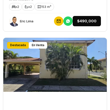
x2
x2
153 m²
$490,000
Eric Lima
Destacada
En Venta