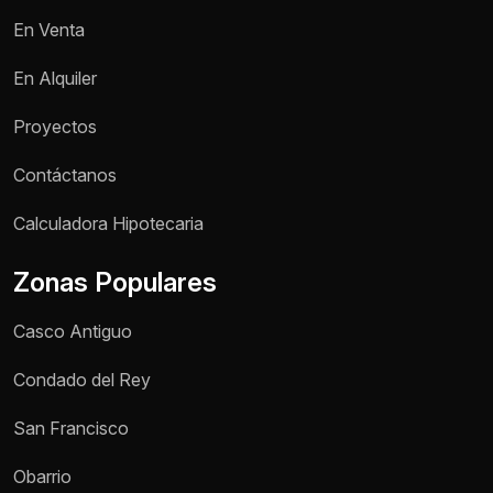
En Venta
En Alquiler
Proyectos
Contáctanos
Nombre *
Calculadora Hipotecaria
Zonas Populares
Teléfono / WhatsApp *
Casco Antiguo
Motivo de consulta *
Condado del Rey
Selecciona una opción
San Francisco
Mensaje *
Obarrio