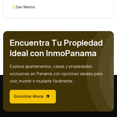
San Marino
E
n
c
u
e
n
t
r
a
T
u
P
r
o
p
i
e
d
a
d
I
d
e
a
l
c
o
n
I
n
m
o
P
a
n
a
m
a
Explora apartamentos, casas y propiedades
exclusivas en Panamá con opciones ideales para
vivir, invertir o mudarte fácilmente.
Encontrar Ahora