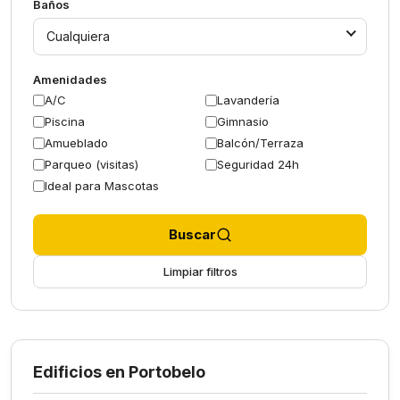
Baños
Cualquiera
Amenidades
A/C
Lavandería
Piscina
Gimnasio
Amueblado
Balcón/Terraza
Parqueo (visitas)
Seguridad 24h
Ideal para Mascotas
Buscar
Limpiar filtros
Edificios en Portobelo